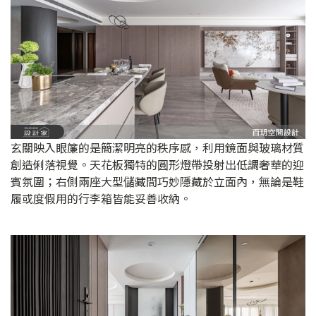
玄關映入眼簾的是簡潔明亮的秩序感，利用鏡面與玻璃材質
創造俐落視覺。天花板獨特的圓形燈帶投射出低調奢華的迎
賓氛圍；右側兩座大型儲藏間巧妙隱藏於立面內，無論是鞋
履或度假用的行李箱皆能妥善收納。