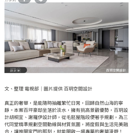
文、整理 電視部│圖片提供 百玥空間設計
真正的奢華，是能隨時抽離繁忙日常，回歸自然山海的寧
靜。本案百坪豪邸坐落於淡水，擁有挑高景觀優勢，百玥設
計胡桐宜、謝羅伊設計師，從毛胚屋階段便著手規劃，為三
代同堂精準規劃空間動線與材質氛圍，將度假與生活完美融
合，讓推開家門的那刻，就能開啟一場專屬的奢華漫遊！