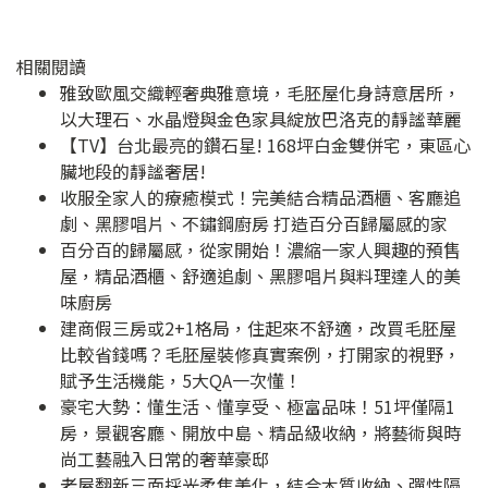
相關閱讀
雅致歐風交織輕奢典雅意境，毛胚屋化身詩意居所，
以大理石、水晶燈與金色家具綻放巴洛克的靜謐華麗
【TV】台北最亮的鑽石星! 168坪白金雙併宅，東區心
臟地段的靜謐奢居!
收服全家人的療癒模式！完美結合精品酒櫃、客廳追
劇、黑膠唱片、不鏽鋼廚房 打造百分百歸屬感的家
百分百的歸屬感，從家開始！濃縮一家人興趣的預售
屋，精品酒櫃、舒適追劇、黑膠唱片與料理達人的美
味廚房
建商假三房或2+1格局，住起來不舒適，改買毛胚屋
比較省錢嗎？毛胚屋裝修真實案例，打開家的視野，
賦予生活機能，5大QA一次懂！
豪宅大勢：懂生活、懂享受、極富品味！51坪僅隔1
房，景觀客廳、開放中島、精品級收納，將藝術與時
尚工藝融入日常的奢華豪邸
老屋翻新三面採光柔焦美化，結合木質收納、彈性隔