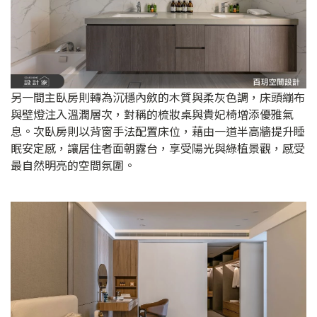
另一間主臥房則轉為沉穩內斂的木質與柔灰色調，床頭繃布
與壁燈注入溫潤層次，對稱的梳妝桌與貴妃椅增添優雅氣
息。次臥房則以背窗手法配置床位，藉由一道半高牆提升睡
眠安定感，讓居住者面朝露台，享受陽光與綠植景觀，感受
最自然明亮的空間氛圍。