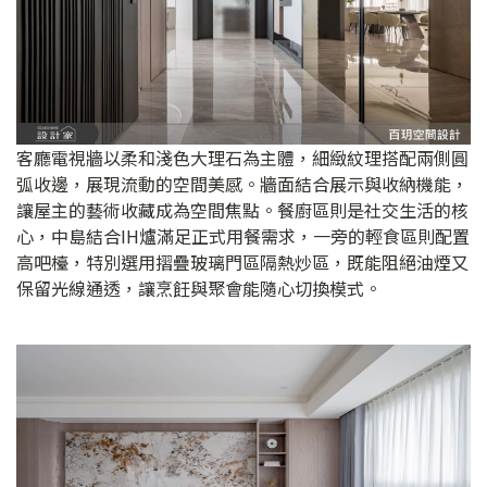
客廳電視牆以柔和淺色大理石為主體，細緻紋理搭配兩側圓
弧收邊，展現流動的空間美感。牆面結合展示與收納機能，
讓屋主的藝術收藏成為空間焦點。餐廚區則是社交生活的核
心，中島結合IH爐滿足正式用餐需求，一旁的輕食區則配置
高吧檯，特別選用摺疊玻璃門區隔熱炒區，既能阻絕油煙又
保留光線通透，讓烹飪與聚會能隨心切換模式。