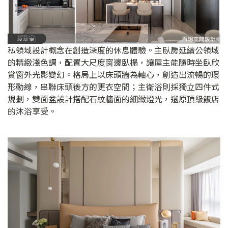
私領域設計概念在創造深度的休息體驗。主臥房延續公領域
的精緻淺色調，配置大尺度窗邊臥榻，讓屋主能隨時坐臥欣
賞窗外光影變幻。格局上以床頭牆為軸心，創造出流暢的環
形動線，串聯床頭後方的更衣空間；主衛浴則採獨立四件式
規劃，雙面盆設計搭配石紋牆面的細緻燈光，還原頂級飯店
的沐浴享受。