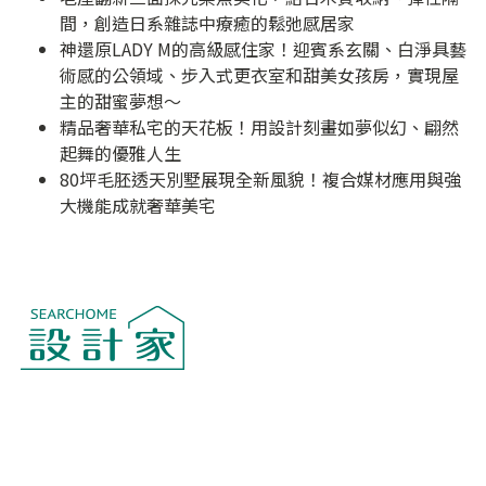
間，創造日系雜誌中療癒的鬆弛感居家
神還原LADY M的高級感住家！迎賓系玄關、白淨具藝
術感的公領域、步入式更衣室和甜美女孩房，實現屋
主的甜蜜夢想～
精品奢華私宅的天花板！用設計刻畫如夢似幻、翩然
起舞的優雅人生
80坪毛胚透天別墅展現全新風貌！複合媒材應用與強
大機能成就奢華美宅