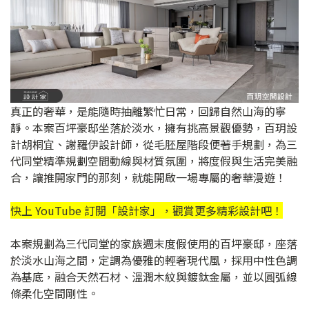
真正的奢華，是能隨時抽離繁忙日常，回歸自然山海的寧
靜。本案百坪豪邸坐落於淡水，擁有挑高景觀優勢，百玥設
計胡桐宜、謝羅伊設計師，從毛胚屋階段便著手規劃，為三
代同堂精準規劃空間動線與材質氛圍，將度假與生活完美融
合，讓推開家門的那刻，就能開啟一場專屬的奢華漫遊！
快上 YouTube 訂閱「
設計家
」，觀賞更多精彩設計吧！
本案規劃為三代同堂的家族週末度假使用的百坪豪邸，座落
於淡水山海之間，定調為優雅的輕奢現代風，採用中性色調
為基底，融合天然石材、溫潤木紋與鍍鈦金屬，並以圓弧線
條柔化空間剛性。