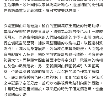
生活節奏。設計團隊以家具為設計軸心，透過細膩的比例與
光影語彙重新定義場域，讓日常被美感包圍。
玄關空間由灰階破題，留白的空間讓渡出寬敞的行走動線，
當精心安排的光影效果灑落，猶如為沉靜的夜色添上一縷皎
潔月光，也為夜晚歸家的人們點亮回家的小徑。玄關收納以
獨立儲藏空間呈現，鋪敘滿整面牆的收納抽屜，以輕透材質
為門片，讓收納身兼展示。公領域色調轉為輕淺，大面落地
窗由紗簾引入採光，輔以開放式設計與弧形收邊，將窗景優
勢最大化。而整體空間由雙面沙發界定分野，電視牆的格柵
在灰色中點綴層次，另一面餐廳則由橢圓餐桌引入團圓寓
意。位於建築最深處的餐廚區，以沉穩的黑色作為主調鋪
陳。設計團隊透過色彩心理的運用，柔化場域界線，在無形
之中延展了空間尺度，並巧妙地將視覺焦點引向窗外景致。
中島吧台面朝窗景而設，讓烹飪的時光不僅充滿香氣，也能
欣賞四季更迭。