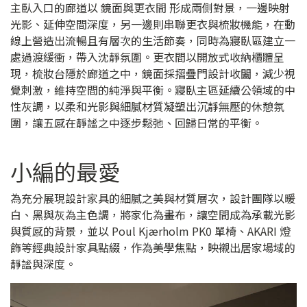
主臥入口的廊道以 鏡面與更衣間 形成兩側對景，一邊映射
光影、延伸空間深度，另一邊則串聯更衣與梳妝機能，在動
線上營造出流暢且有層次的生活節奏，同時為寢臥區建立一
處過渡緩衝，帶入沈靜氛圍。更衣間以開放式收納櫃體呈
現，梳妝台隱於廊道之中，鏡面採摺疊門設計收闔，減少視
覺刺激，維持空間的純淨與平衡。寢臥主區延續公領域的中
性灰調，以柔和光影與細膩材質凝塑出沉靜無壓的休憩氛
圍，讓五感在靜謐之中逐步鬆弛、回歸日常的平衡。
小編的最愛
為充分展現設計家具的細膩之美與材質層次，設計團隊以暖
白、黑與灰為主色調，將家化為畫布，讓空間成為承載光影
與質感的背景，並以 Poul Kjærholm PK0 單椅、AKARI 燈
飾等經典設計家具點綴，作為美學焦點，映襯出居家場域的
靜謐與深度。