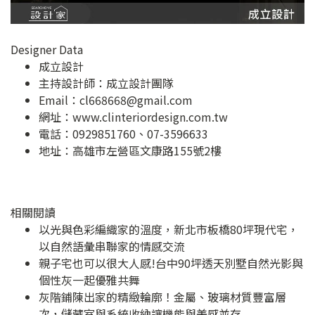
Designer Data
成立設計
主持設計師：成立設計團隊
Email：
cl668668@gmail.com
網址：
www.clinteriordesign.com.tw
電話：0929851760、07-3596633
地址：
高雄市左營區文康路155號2樓
相關閱讀
以光與色彩編織家的溫度，新北市板橋80坪現代宅，
以自然語彙串聯家的情感交流
親子宅也可以很大人感!台中90坪透天別墅自然光影與
個性灰一起優雅共舞
灰階鋪陳出家的精緻輪廓！金屬、玻璃材質豐富層
次，儲藏室與系統收納讓機能與美感並存