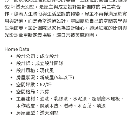
62 坪透天別墅，是屋主與成立設計設計團隊的 第二次合
作。隨著人生階段與生活型態的轉變，屋主不再僅滿足於實
用與舒適，而是希望透過設計，尋回屬於自己的空間美學與
生活節奏。設計團隊以家具為設計軸心，透過細膩的比例與
光影語彙重新定義場域，讓日常被美感包圍。
Home Data
設計公司：
成立設計
設計師：成立設計團隊
設計風格：現代風
房屋狀況：新成屋(5年以下)
空間坪數：62/坪
空間格局：六房
主要建材：油漆、乳膠漆、水泥漆、超耐磨木地板、
木作貼皮、鋼刷木皮、磁磚、木百葉、噴漆
房屋類型：透天別墅