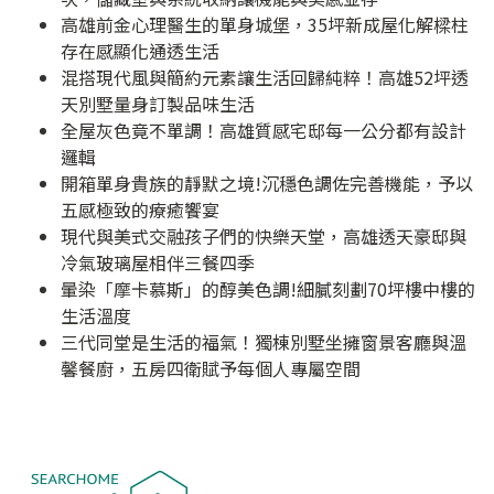
高雄前金心理醫生的單身城堡，35坪新成屋化解樑柱
存在感顯化通透生活
混搭現代風與簡約元素讓生活回歸純粹！高雄52坪透
天別墅量身訂製品味生活
全屋灰色竟不單調！高雄質感宅邸每一公分都有設計
邏輯
開箱單身貴族的靜默之境!沉穩色調佐完善機能，予以
五感極致的療癒饗宴
現代與美式交融孩子們的快樂天堂，高雄透天豪邸與
冷氣玻璃屋相伴三餐四季
暈染「摩卡慕斯」的醇美色調!細膩刻劃70坪樓中樓的
生活溫度
三代同堂是生活的福氣！獨棟別墅坐擁窗景客廳與溫
馨餐廚，五房四衛賦予每個人專屬空間