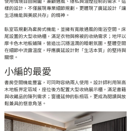
使用情境自由開闔，兼顧通風、隱私與油煙控制的需求。這
樣的設計，不僅展現專業細節規劃，更體現了廣延設計「讓
生活機能與美感共存」的精神。
臥室區規劃為套房式機能，並擁有寬敞通風的衛浴空間。床
尾設置的大型收納櫃，滿足衣物與棉被的收納需求；地坪以
摩卡色木地板鋪陳，營造出沉穩溫潤的睡眠氛圍。整體空間
在細節中流露溫度，呼應廣延設計對「生活本質」的堅持與
關懷。
小編的最愛
書房空間機能豐富，可同時容納兩人使用。設計師利用架高
木地板界定區域，座位後方配置大型收納展示櫃，滿足書籍
與收藏品的陳列需求；窗邊延伸的臥榻區，更成為閱讀與放
鬆兼具的愜意角落。