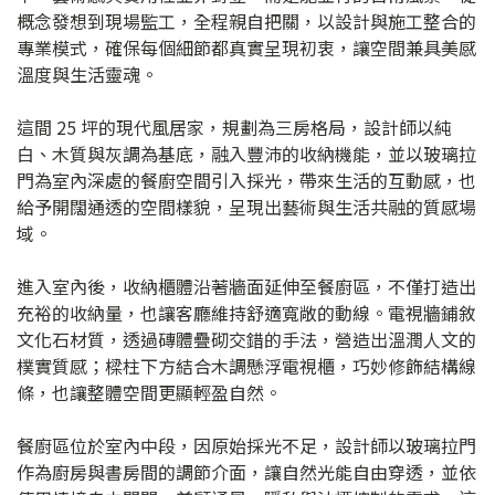
概念發想到現場監工，全程親自把關，以設計與施工整合的
專業模式，確保每個細節都真實呈現初衷，讓空間兼具美感
溫度與生活靈魂。
這間 25 坪的現代風居家，規劃為三房格局，設計師以純
白、木質與灰調為基底，融入豐沛的收納機能，並以玻璃拉
門為室內深處的餐廚空間引入採光，帶來生活的互動感，也
給予開闊通透的空間樣貌，呈現出藝術與生活共融的質感場
域。
進入室內後，收納櫃體沿著牆面延伸至餐廚區，不僅打造出
充裕的收納量，也讓客廳維持舒適寬敞的動線。電視牆鋪敘
文化石材質，透過磚體疊砌交錯的手法，營造出溫潤人文的
樸實質感；樑柱下方結合木調懸浮電視櫃，巧妙修飾結構線
條，也讓整體空間更顯輕盈自然。
餐廚區位於室內中段，因原始採光不足，設計師以玻璃拉門
作為廚房與書房間的調節介面，讓自然光能自由穿透，並依