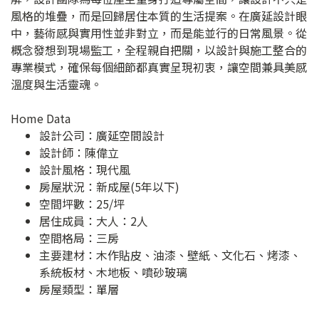
風格的堆疊，而是回歸居住本質的生活提案。在廣延設計眼
中，藝術感與實用性並非對立，而是能並行的日常風景。從
概念發想到現場監工，全程親自把關，以設計與施工整合的
專業模式，確保每個細節都真實呈現初衷，讓空間兼具美感
溫度與生活靈魂。
Home Data
設計公司：
廣延空間設計
設計師：陳偉立
設計風格：現代風
房屋狀況：新成屋(5年以下)
空間坪數：25/坪
居住成員：大人：2人
空間格局：三房
主要建材：木作貼皮、油漆、壁紙、文化石、烤漆、
系統板材、木地板、噴砂玻璃
房屋類型：單層