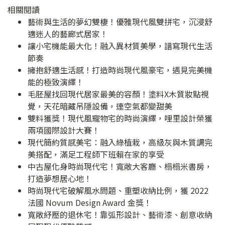
相關閱讀
藝術與生活的夢幻雙棲！優雅現代風雙拼宅，沉浸舒
適迷人的藝廊式居家！
讓小宅機能最大化！融入異材質美學，譜寫現代生活
節奏
擁抱舒適生活感！打造時尚現代風豪宅，遇見完美機
能的極致演繹！
毛胚屋找回現代居家最美的容顏！塗料X木質妝點視
覺，天花暗藏吊隱設備，連空氣都變甜美
雙料獲獎！現代風寵物宅的時尚演繹，哩里設計榮獲
兩項國際設計大賽！
現代簡約質感美宅：融入綠植栽，高級灰與木質調完
美搭配，滿足工程師下班賴在家的享受
中古屋化身時尚現代宅！寬敞大客廳、榻榻米書房，
打造夢想居心地！
時尚現代宅破解風水問題、重塑收納比例，獲 2022
法國 Novum Design Award 金獎！
寬敞紓壓的退休宅！靠弧形設計、藝術漆、創意收納