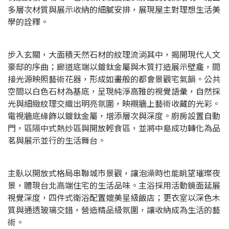
多層次材質與展示收納的細膩安排，展現屋主對理想生活美
學的詮釋。
步入玄關，大面積天然石材的紋理流淌其中，揭開現代人文
豪邸的序曲；廊道底端以鍍鈦金屬與木質打造展示壁龕，間
接光源映照藝術花器，形成如畫般的都會景觀宅氣韻。公共
空間以白色石材為基底，呈現純淨高雅的視覺語彙，自然採
光與細緻紋理交織出明亮氛圍，映襯牆上藝術收藏的光彩。
電視牆底緣飾以鍍鈦金屬，增添層次與深度。廚房設置自動
門，區隔中式熱炒區與開放輕食區，並將中島成功轉化為品
茗與展示並行的生活舞台。
主臥以開放式格局串聯城市景觀，讓泡澡時也能眺望璀璨夜
景，體現台北高端住宅的生活品味。主浴採用活動鏡面延展
視覺深度，四件式衛浴配置媲美星級飯店；更衣室以深色木
質與通透玻璃交錯，營造精品級氛圍，讓收納成為生活的藝
術。