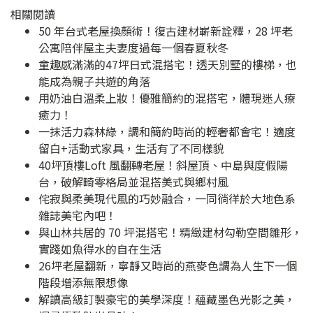
相關閱讀
50 年台式老屋換顏術！復古建材嶄新詮釋，28 坪老
公寓陪伴屋主夫妻度過每一個春夏秋冬
童趣感滿滿的47坪日式混搭宅！透天別墅的樓梯，也
能成為親子共遊的角落
用奶油白溫柔上妝！優雅簡約的混搭宅，體現迷人療
癒力！
一抹活力森林綠，調和簡約時尚的輕奢都會宅！適度
留白+活動式家具，生活有了不同樣貌
40坪頂樓Loft 風翻轉老屋！斜屋頂、中島與度假陽
台，破解畸零格局並混搭美式與鄉村風
侘寂與柔美現代風的巧妙融合，一同徜徉於大地色系
雜誌美宅內吧！
與山林共居的 70 坪混搭宅！精緻建材勾勒空間雛形，
實踐如魚得水的自在生活
26坪老屋翻新，寧靜又時尚的燕麥色調為人生下一個
階段增添無限想像
解讀高級訂製豪宅的美學深度！蘊藏墨色光影之美，