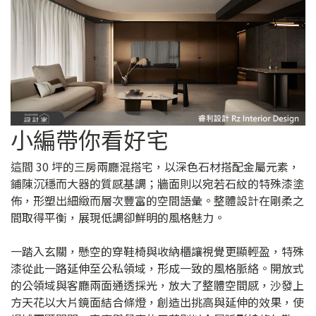
小編帶你看好宅
這間 30 坪的三房兩廳混搭宅，以深色石材搭配金屬元素，
鋪陳沉穩而大器的質感基調；牆面則以宛若石紋的特殊漆塗
佈，形塑出細緻而層次豐富的空間語彙。整體設計在剛柔之
間取得平衡，展現低調卻鮮明的風格魅力。
一踏入玄關，懸空的穿鞋椅與收納櫃讓視覺更顯輕盈，特殊
漆從此一路延伸至公私領域，形成一致的風格脈絡。開放式
的公領域與客廳兩面通透採光，放大了整體空間感，沙發上
方天花以大片鏡面結合條燈，創造出挑高與延伸的效果，使