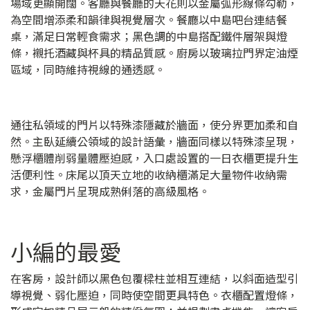
場域更顯開闊。客廳與餐廳的天花則以金屬弧形線條勾勒，
為空間增添柔和韻律與視覺層次。餐廳以中島吧台連結餐
桌，滿足日常輕食需求；黑色調的中島搭配鐵件層架與燈
條，襯托酒藏與杯具的精品質感。廚房以玻璃拉門界定油煙
區域，同時維持視線的通透感。
通往私領域的門片以特殊漆隱藏於牆面，使分界更加柔和自
然。主臥延續公領域的設計語彙，牆面同樣以特殊漆呈現，
懸浮櫃體削弱量體壓迫感，入口處設置的一日衣櫃更提升生
活便利性。床尾以頂天立地的收納櫃滿足大量物件收納需
求，金屬門片呈現成熟俐落的高級風格。
小編的最愛
在客房，設計師以黑色包覆樑柱並相互連結，以斜面造型引
導視覺、弱化壓迫，同時使空間更具特色。衣櫃配置燈條，