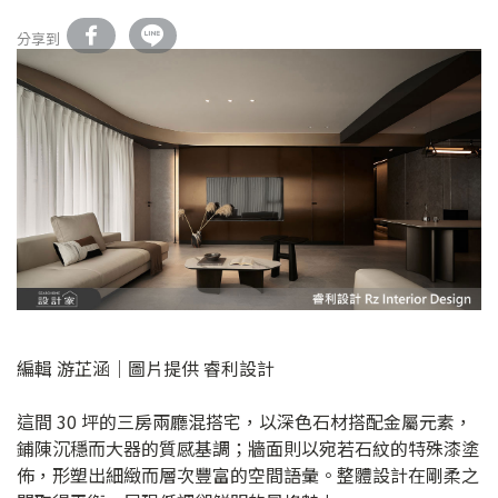
分享到
編輯 游芷涵｜圖片提供 睿利設計
這間 30 坪的三房兩廳混搭宅，以深色石材搭配金屬元素，
鋪陳沉穩而大器的質感基調；牆面則以宛若石紋的特殊漆塗
佈，形塑出細緻而層次豐富的空間語彙。整體設計在剛柔之