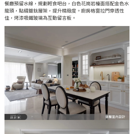
餐廳預留水線，規劃輕食吧台，白色花崗岩檯面搭配金色水
龍頭，點綴鍍鈦層架，提升精緻度。廚房格窗拉門穿透性
佳，烤漆吸鐵玻璃為互動留言板。