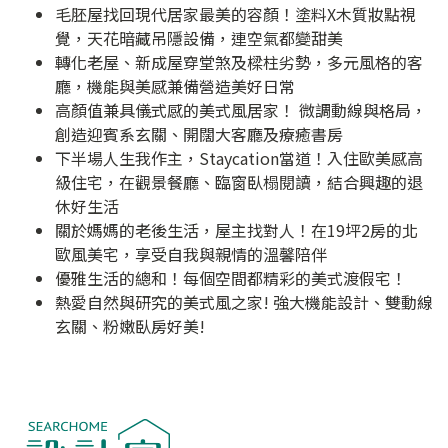
毛胚屋找回現代居家最美的容顏！塗料X木質妝點視
覺，天花暗藏吊隱設備，連空氣都變甜美
轉化老屋、新成屋穿堂煞及樑柱劣勢，多元風格的客
廳，機能與美感兼備營造美好日常
高顏值兼具儀式感的美式風居家！ 微調動線與格局，
創造迎賓系玄關、開闊大客廳及療癒書房
下半場人生我作主，Staycation當道！入住歐美感高
級住宅，在觀景餐廳、臨窗臥榻閱讀，結合興趣的退
休好生活
關於媽媽的老後生活，屋主找對人！在19坪2房的北
歐風美宅，享受自我與親情的溫馨陪伴
優雅生活的總和！每個空間都精彩的美式渡假宅！
熱愛自然與研究的美式風之家! 強大機能設計、雙動線
玄關、粉嫩臥房好美!