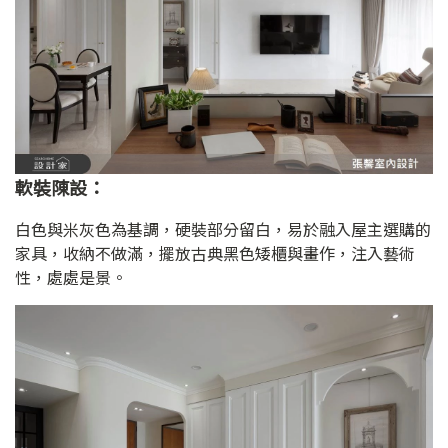
軟裝陳設：
白色與米灰色為基調，硬裝部分留白，易於融入屋主選購的
家具，收納不做滿，擺放古典黑色矮櫃與畫作，注入藝術
性，處處是景。