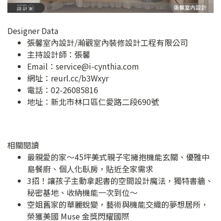
Designer Data
張馨室內設計/瀚觀室內裝修設計工程有限公司
主持設計師：張馨
Email：
service@i-cynthia.com
網址：
reurl.cc/b3Wxyr
電話：02-26085816
地址：
新北市林口區仁愛路二段690號
相關閱讀
最親愛的家～45坪美式親子宅擁抱機能玄關、優雅中
島餐廚、個人化臥房，貼近全家需求
3招！讓孩子主動拿起書的空間設計魔法，獨特書牆、
秘密基地、收納機能一次到位～
空姐舊家的華麗蛻變，藝術與機能交織的夢想居所，
榮獲美國 Muse 金獎閃耀國際