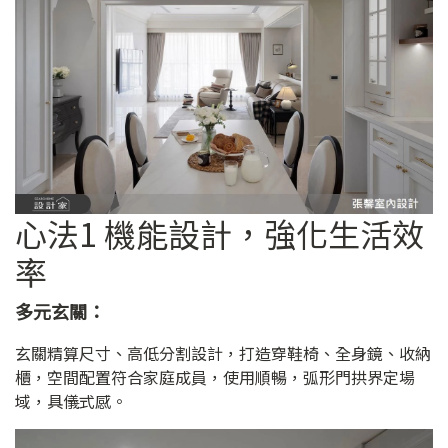
心法1 機能設計，強化生活效
率
多元玄關：
玄關精算尺寸、高低分割設計，打造穿鞋椅、全身鏡、收納
櫃，空間配置符合家庭成員，使用順暢，弧形門拱界定場
域，具儀式感。