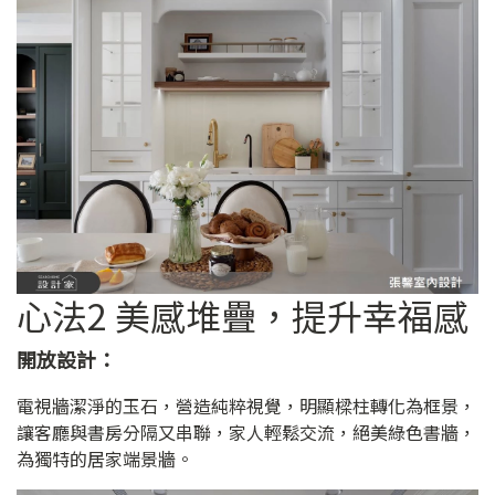
心法2 美感堆疊，提升幸福感
開放設計：
電視牆潔淨的玉石，營造純粹視覺，明顯樑柱轉化為框景，
讓客廳與書房分隔又串聯，家人輕鬆交流，絕美綠色書牆，
為獨特的居家端景牆。