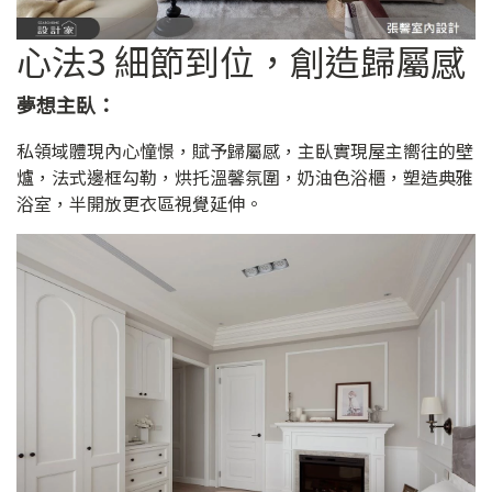
心法3 細節到位，創造歸屬感
夢想主臥：
私領域體現內心憧憬，賦予歸屬感，主臥實現屋主嚮往的壁
爐，法式邊框勾勒，烘托溫馨氛圍，奶油色浴櫃，塑造典雅
浴室，半開放更衣區視覺延伸。