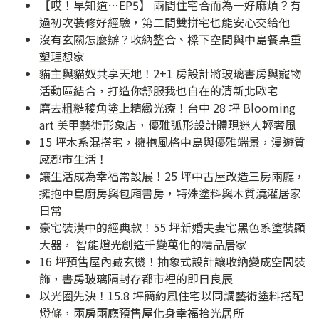
【哎！早知道…EP5】 兩間住宅合而為一好麻煩？有
過初次裝修好經驗，第二間雙拼宅也能安心交給他
沒有玄關怎麼辦？收納整合、樑下空間與中島餐桌重
塑理想家
貓主與貓奴共享天地！2+1 房設計將玻璃書房與寵物
活動區結合，打造你舒服我也自在的清新北歐宅
磨去粗糙稜角塗上精緻光療！台中 28 坪 Blooming
art 美甲藝術形象店，優雅弧形設計體現迷人輕奢風
15 坪木系混搭宅，擁抱風格中島與優雅端景，漫遊質
感都市生活！
讓生活成為幸福常設展！25 坪中古屋改造三房兩廳，
擁抱中島廚房與包廂書房，特殊塗料與木質澆灌居家
日常
豪宅裝潢中的經典款！55 坪新婚夫妻宅黑色系塗裝顯
大器， 智能燈光創造千變萬化的精品居家
16 坪預售屋內藏玄機！抽象式設計讓收納變成空間裝
飾，書房玻璃隔封存都市裡的即日良辰
以光圈先決！15.8 坪簡約風住宅以同調藝術塗料搭配
燈條，兩房兩廳預售屋化身幸福拾光居所