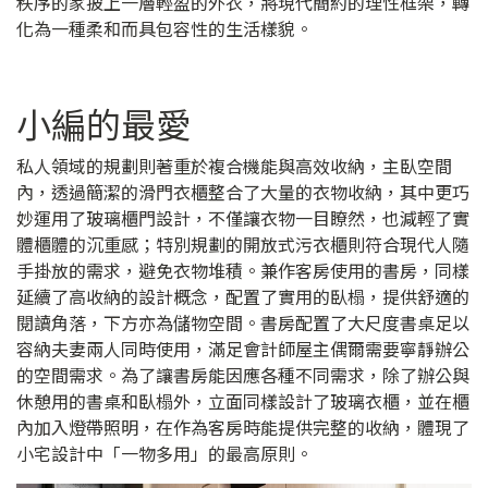
秩序的家披上一層輕盈的外衣，將現代簡約的理性框架，轉
化為一種柔和而具包容性的生活樣貌。
小編的最愛
私人領域的規劃則著重於複合機能與高效收納，主臥空間
內，透過簡潔的滑門衣櫃整合了大量的衣物收納，其中更巧
妙運用了玻璃櫃門設計，不僅讓衣物一目瞭然，也減輕了實
體櫃體的沉重感；特別規劃的開放式污衣櫃則符合現代人隨
手掛放的需求，避免衣物堆積。兼作客房使用的書房，同樣
延續了高收納的設計概念，配置了實用的臥榻，提供舒適的
閱讀角落，下方亦為儲物空間。書房配置了大尺度書桌足以
容納夫妻兩人同時使用，滿足會計師屋主偶爾需要寧靜辦公
的空間需求。為了讓書房能因應各種不同需求，除了辦公與
休憩用的書桌和臥榻外，立面同樣設計了玻璃衣櫃，並在櫃
內加入燈帶照明，在作為客房時能提供完整的收納，體現了
小宅設計中「一物多用」的最高原則。