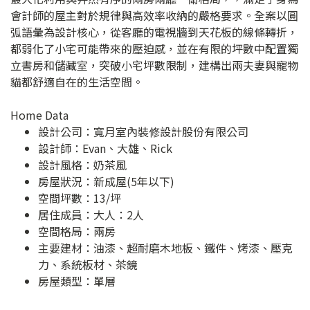
會計師的屋主對於規律與高效率收納的嚴格要求。全案以圓
弧語彙為設計核心，從客廳的電視牆到天花板的線條轉折，
都弱化了小宅可能帶來的壓迫感，並在有限的坪數中配置獨
立書房和儲藏室，突破小宅坪數限制，建構出兩夫妻與寵物
貓都舒適自在的生活空間。
Home Data
設計公司：
寬月室內裝修設計股份有限公司
設計師：Evan、大雄、Rick
設計風格：奶茶風
房屋狀況：新成屋(5年以下)
空間坪數：13/坪
居住成員：大人：2人
空間格局：兩房
主要建材：油漆、超耐磨木地板、鐵件、烤漆、壓克
力、系統板材、茶鏡
房屋類型：單層