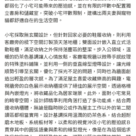
都弱化了小宅可能帶來的壓迫感，並在有限的坪數中配置獨
立書房和儲藏室，突破小宅坪數限制，建構出兩夫妻與寵物
貓都舒適自在的生活空間。
小宅採取無玄關設計，但針對回家必要的鞋履收納，則利用
客廳旁的樑下空間訂製頂天落地櫃；雙面設計嵌入直立式活
動鞋櫃，滿足收納之外保持落塵區的整潔。步入公領域，溫
暖的奶茶色基調讓人心情放鬆，客廳電視牆以微帶手感紋理
的特殊塗料鋪陳，並利用一側的垂直線型燈帶設計，讓光線
順勢引導至玄關，優化了採光不足的問題，同時也為牆面創
造出輕盈的層次感。為了滿足屋主喜愛收藏樂高的興趣，電
視牆旁的白色展示收納櫃提供了絕佳的展示空間，透過格柵
與內嵌燈光，將收藏品化為居家端景。此外，面對小宅常見
的畸零空間，設計師精準利用角落打造了多功能桌，結合周
邊收納櫃體，無論是臨時辦公或作為屋主工作以外的第二閱
讀區都相當實用。設計基調採用溫潤的奶茶色系，結合超耐
磨木地板、系統板材等，以柔和的視覺沖淡小宅的壓迫感Ｂ
貫穿其中的圓弧語彙與柔和的線型燈光，像是在為這個追求