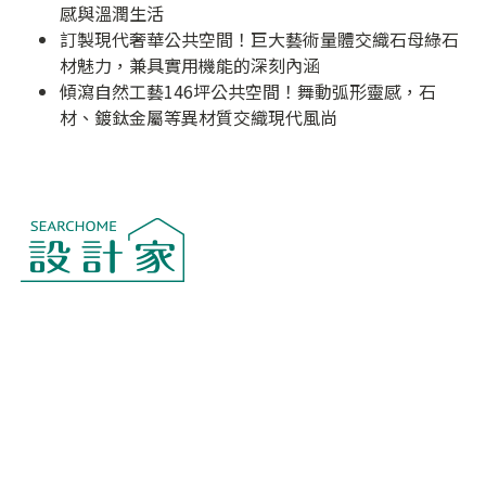
感與溫潤生活
訂製現代奢華公共空間！巨大藝術量體交織石母綠石
材魅力，兼具實用機能的深刻內涵
傾瀉自然工藝146坪公共空間！舞動弧形靈感，石
材、鍍鈦金屬等異材質交織現代風尚