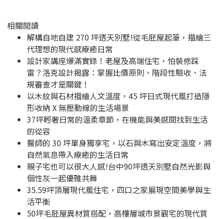
相關閱讀
解構自地自建 270 坪透天別墅!從毛胚屋起筆，描繪三
代理想的現代感療癒日常
設計家講座爆滿實錄！老屋及高端住宅，怕裝修踩
雷？洛克設計揭露：掌握比價原則、階段性驗收、法
規審查才是關鍵！
以木紋與石材描繪人文溫度，45 坪日式現代風打造隱
形收納 X 無壓動線的生活場景
37坪輕奢日常的溫柔章節，在機能與美感間找到生活
的從容
醫師的 30 坪單身獨享宅，以石與木寫出安定溫度，將
自然氣息帶入療癒的生活日常
親子宅也可以很大人感!台中90坪透天別墅自然光影與
個性灰一起優雅共舞
35.59坪頂層現代風住宅，四口之家展現空間美學與生
活平衡
50坪毛胚屋異材質搭配，高樓層城市景觀宅的現代質