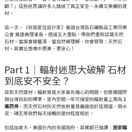
顧？」這些迷思讓許多人錯過了真正安全、永續又美麗的建
材。
這一次，《就是愛住設計家》邀請台灣區石礦製品工業同業
公會 黃建堯理事長，透過五大重點，帶我們重新認識天然
石材，當誤會被釐清、當自然被理解，你會發現：天然石
材，其實比想像中更美、更安心！
Part 1｜輻射迷思大破解 石材
到底安不安全？
談到天然建材，輻射常是大家最先擔心的問題。但根據國際
與台灣目前的標準，室內空間一年可接受的輻射量上限為
1
毫西弗
，而天然石材的天然放射量普遍遠低於這個值，與水
泥、磚瓦等我們每天接觸的建材程度相近。
包括加拿大、美國在內的多國政府，其實都已強調：
居家輻