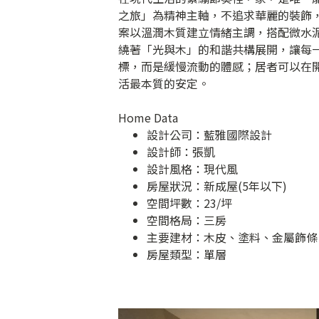
之旅」為精神主軸，不追求華麗的裝飾
案以溫潤木質建立情緒主調，搭配微水
繞著「光與木」的和諧共構展開，讓每
標，而是緩慢流動的體感；居者可以在
活最本質的安定。
Home Data
設計公司：
藍雅國際設計
設計師：張凱
設計風格：現代風
房屋狀況：新成屋(5年以下)
空間坪數：23/坪
空間格局：三房
主要建材：木皮、塗料、金屬飾條
房屋類型：單層