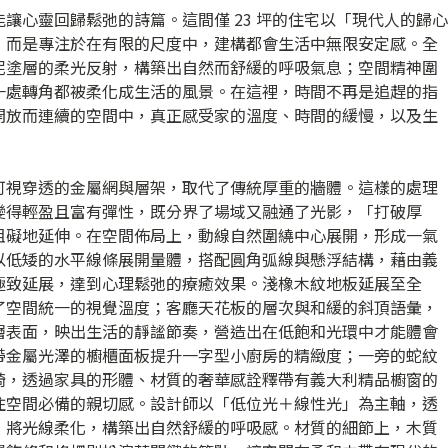
讓心靈回歸鬆弛的詩篇。這間僅 23 坪的住宅以「現代人的歸心
，而是專注於在有限的尺度中，建構都會生活中無限安定感。全
泥塗層的柔光反射，構築出自然而舒緩的呼吸氣息；空間精神圍
一處轉角都被柔化成生活的風景。在這裡，時間不再是追趕的指
開放而連續的空間中，真正感受家的溫度、時間的緩慢，以及生
可視穿透的金屬網與層架，取代了傳統厚重的牆體。這樣的處理
變得輕盈且富有彈性，既分界了場域又融通了光影，「打破厚
阻礙地延伸。在空間佈局上，動線自然圍繞中心展開，形成一氣
以低矮的水平線條展開量體，搭配圓角弧線與懸浮結構，藉由義
極致延展，達到心理鬆弛的療癒效果。淺橡木紋地板延展至全
了空間統一的視覺溫度；客廳天花板的層次與和緩的斜頂語彙，
層表面，映出生活的靜謐節奏，營造出在低飽和光環中才能體會
帶金屬光澤的櫥櫃面板提升一字型小廚房的精緻度；一旁的蛇紋
椅，透過家具的形體、材質的奢華感詮釋帶有義大利精品櫥窗的
住空間必備的親切感。設計師以「低位光＋線性光」為主軸，透
，將光線柔化，構築出自然舒緩的呼吸感。材質的細節上，木質