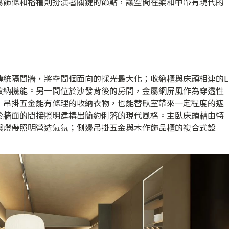
屬飾條和格柵則扮演著關鍵的節點，讓空間在柔和中帶有現代的
傳統隔間牆，將空間個面向的採光最大化；收納櫃與床頭相連的L
收納機能。另一間位於沙發背後的房間，金屬網屏風作為穿透性
，吊掛五金能有條理的收納衣物，也能替臥室帶來一定程度的遮
於牆面的間接照明建構出簡約俐落的現代風格。主臥床頭藉由特
與燈帶照明營造氣氛；側邊吊掛五金與木作飾品櫃的複合式設