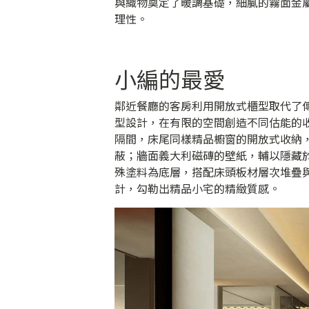
與織物奠定了暖調基礎，細膩的霧面金
理性。
小編的最愛
鄰近餐廳的客房利用開放式櫃型取代了
型設計，在有限的空間創造不同估能的
隔間，床尾同樣精品櫥窗的開放式收納
蔽；牆面義大利磁磚的壁紙，輔以隱藏
殊塗料為底層，搭配床頭板材層次堆疊
計，勾勒出精品小宅的精緻質感。