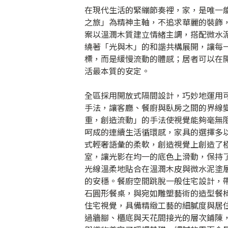
在現代生活的緊繃節奏裡，家，是唯一能
之旅」為精神主軸，不追求華麗的裝飾
案以溫潤木質建立情緒主調，搭配微水
繞著「光與木」的和諧共構展開，讓每
標，而是緩慢流動的體感；居者可以在
活最本質的安定。
全區採用開放式隔間設計，巧妙地運用
手法，讓客廳、餐廚與臥房之間的界線
重，創造流動」的手法使視覺能夠毫無
呵成的連續生活循環感，家具的選擇多
式輕奢語彙的柔軟，創造視覺上創造了
室，讓光影在均一的底色上滑動，保持
光線溫柔地貼合在溫潤木皮與微水泥塗
的安穩。餐廚空間跳脫一般住宅設計，
石圓形餐桌，與宛如雕塑藝術的造型餐
住宅視覺，具備精緻工藝的細膩度與居
過牆腳、櫃底與天花間接光的層次鋪陳