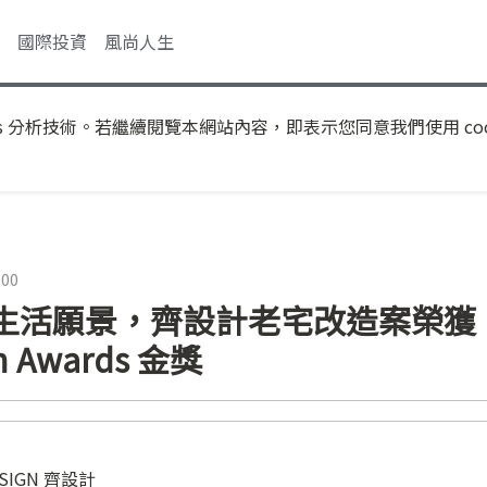
國際投資
風尚人生
s 分析技術。若繼續閱覽本網站內容，即表示您同意我們使用 coo
:00
生活願景，齊設計老宅改造案榮獲
gn Awards 金獎
ESIGN 齊設計