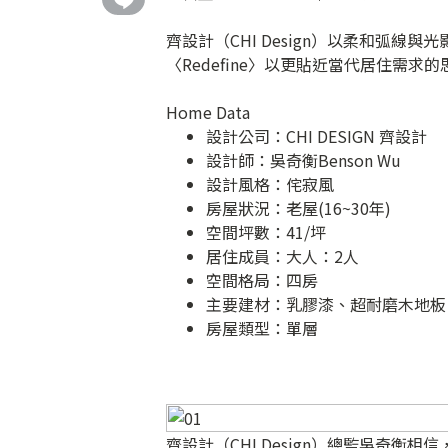
齊設計（CHI Design）以柔和弧
〈Redefine〉以更貼近當代居住需求的思維完
Home Data
設計公司：
CHI DESIGN 齊設計
設計師：吳奇衡Benson Wu
設計風格：侘寂風
房屋狀況：老屋(16~30年)
空間坪數：41/坪
居住成員：大人：2人
空間格局：四房
主要建材：乳膠漆、超耐磨木地板
房屋類型：單層
齊設計（CHI Design）總監吳奇