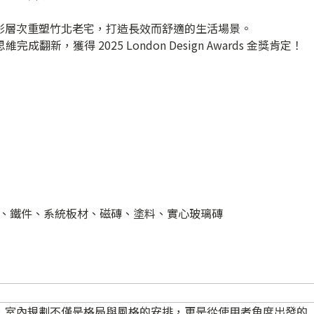
線與光影層次重塑竹北老宅，打造長效而舒適的生活場景。
成翻新，獲得 2025 London Design Awards 金獎肯定！
、鐵件、系統板材、磁磚、塗料、實心玻璃磚
衡相信，室內規劃不僅是格局與風格的安排，更是從使用者角度出發的