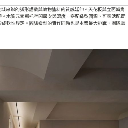
全域串聯的弧形語彙與礦物塗料的質感延伸。天花板與立面轉角
硬。木質元素襯托空間層次與溫度，搭配造型圓潤、可靈活配置
形成軟性界定。圓弧造型的實作同時也是本案最大挑戰，團隊需