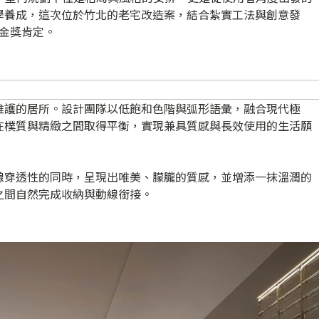
學養成，這次位於竹北的老宅改造案，結合紮實工法與創意發
ds 金獎肯定。
維護的居所。設計團隊以低飽和色階與弧形語彙，融合現代極
在樸質與精緻之間取得平衡，實現兼具質感與長效使用的生活願
線穿透性的同時，呈現出唯美、朦朧的質感，並增添一抹溫潤的
之間自然完成收納與動線銜接。