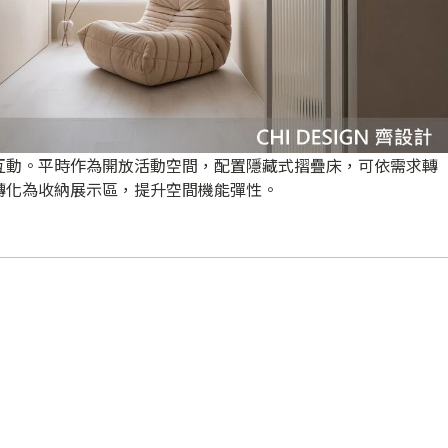
互動。平時作為開放活動空間，配置隱藏式摺疊床，可依需求轉
轉化為收納展示區，提升空間機能彈性。
與設計美學並重。牆面以礦物塗料搭配防水塗層，取代傳統磁
純淨視覺，維持空間完整性。