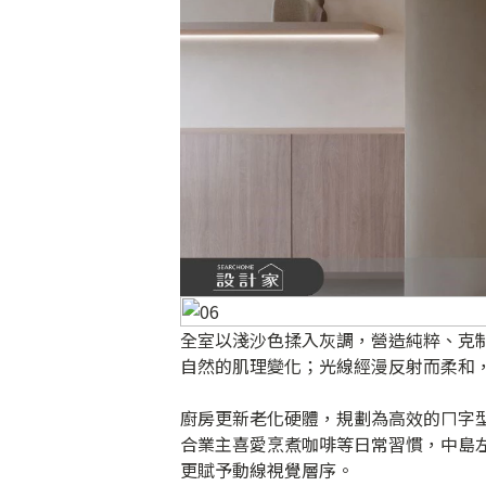
全室以淺沙色揉入灰調，營造純粹、克
自然的肌理變化；光線經漫反射而柔和
廚房更新老化硬體，規劃為高效的ㄇ字型
合業主喜愛烹煮咖啡等日常習慣，中島
更賦予動線視覺層序。