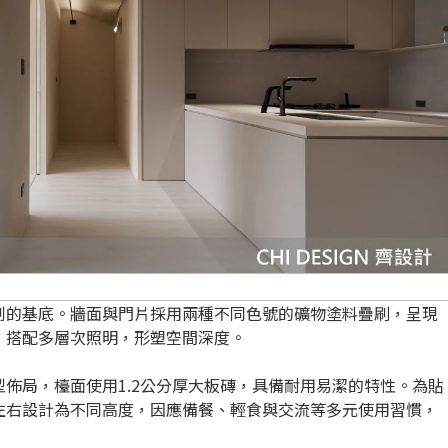
制的基底。牆面與門片採用兩種不同色號的礦物塗料疊刷，呈現
，搭配多層次照明，形塑空間深度。
佈局，檯面使用1.2公分厚大板磚，具備耐用易潔的特性。為貼
左右設計為不同高度，因應備餐、輕食與交流等多元使用習慣，