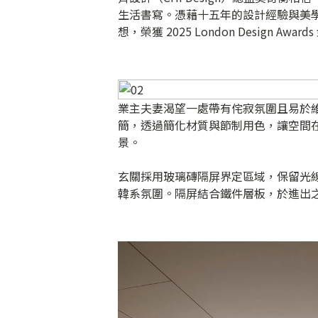
生活書寫。憑藉十五年的設計經驗與美
想，榮獲 2025 London Design Awar
業主夫妻渴望一處帶有侘寂氛圍且易於
簡，透過簡化材質與節制用色，讓空間
景。
玄關採用玻璃磚隔屏界定區域，保留光
韓系氛圍。隔屏結合鐵件層板，於進出