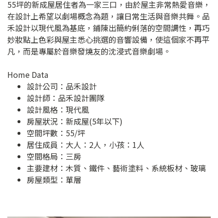
55坪的新成屋居住者為一家三口，由於屋主非常熱愛音樂，
在設計上希望以劇場概念為題，讓日常生活與音樂共舞。品
禾設計以現代風為基底，鋪陳出簡約俐落的空間調性，再巧
妙妝點上色彩與屋主悉心挑選的音響設備，使這個家不再平
凡，而是專屬於音樂發燒友的沈浸式音樂劇場。
Home Data
設計公司：
品禾設計
設計師：品禾設計團隊
設計風格：現代風
房屋狀況：新成屋(5年以下)
空間坪數：55/坪
居住成員：大人：2人，小孩：1人
空間格局：三房
主要建材：木質、鐵件、藝術塗料、系統板材、玻璃
房屋類型：單層