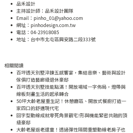
品禾設計
主持設計師：品禾設計團隊
Email：
pinho_01@yahoo.com
網址：
pinhodesign.com.tw
電話：04-23918085
地址：
台中市北屯區興安路二段333號
相關閱讀
百坪透天別墅淬鍊五感饗宴，集結音樂、藝術與設計
傢俱打造藝廊級退休豪邸
百坪透天別墅技能點滿！開放場域一字佈局，燈帶與
線板刻畫生活的起承轉合
50坪大齡老屋重生記！休憩廳區、開放式餐廚打造一
家四口的舒適現代宅
回字型動線成就零死角景觀宅!形與機能緊密共融的頂
級豪邸
大齡老屋返老還童！透過彈性隔間重塑動線老房子也