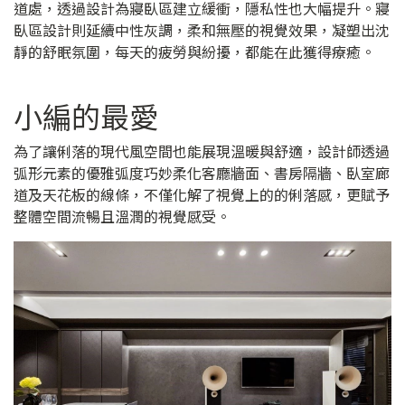
道處，透過設計為寢臥區建立緩衝，隱私性也大幅提升。寢
臥區設計則延續中性灰調，柔和無壓的視覺效果，凝塑出沈
靜的舒眠氛圍，每天的疲勞與紛擾，都能在此獲得療癒。
小編的最愛
為了讓俐落的現代風空間也能展現溫暖與舒適，設計師透過
弧形元素的優雅弧度巧妙柔化客廳牆面、書房隔牆、臥室廊
道及天花板的線條，不僅化解了視覺上的的俐落感，更賦予
整體空間流暢且溫潤的視覺感受。