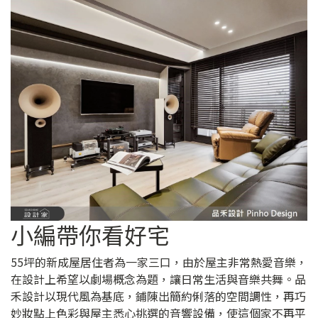
小編帶你看好宅
55坪的新成屋居住者為一家三口，由於屋主非常熱愛音樂，
在設計上希望以劇場概念為題，讓日常生活與音樂共舞。品
禾設計以現代風為基底，鋪陳出簡約俐落的空間調性，再巧
妙妝點上色彩與屋主悉心挑選的音響設備，使這個家不再平