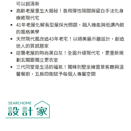
可以超清新
高齡老屋重生大揭秘！善用彈性隔間與留白手法化身
療癒現代宅
41年老屋化解長型屋採光問題，融入機能與低調內斂
的風格美學
天然現代風改造43年老宅！以絕美展示牆設計，創造
迷人的質感居家
逆襲老屋的時尚黑白灰！全面升級現代宅，更重新規
劃玄關跟獨立更衣室
三代同堂是生活的福氣！獨棟別墅坐擁窗景客廳與溫
馨餐廚，五房四衛賦予每個人專屬空間