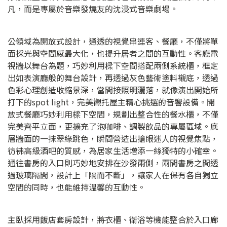
凡，而是專屬於音樂發燒友的沈浸式音樂劇場。
公領域為開放式設計，通透的視覺串連客、餐廳，不僅將單
面採光與空間感最大化，也提升居者之間的互動性。客廳電
視牆以舞台為題，巧妙利用樑下空間搭配兩側系統櫃，框定
出如表演廳般的舞台設計，再透過灰色藝術塗料襯底，透過
色彩心理創造收縮景深，當間接照明灑落，就像演出開始所
打下的spot light，完美襯托屋主精心挑選的音響設備。開
放式餐廳巧妙利用樑下空間，規劃出整合性的餐水櫃，不僅
完美齊平立面，更擴充了泡咖啡、調製飲品的專屬區域。底
層牆面的一抹翠綠跳色，瞬間營造出搶眼迷人的視覺焦點，
彷彿高級酒吧的質感，為居家生活增添一絲獨特的小確幸。
通往書房的入口則巧妙地安排在沙發兩側，兩間書房之間透
過玻璃隔間，設計上「隔而不斷」，讓家人在保有各自獨立
空間的同時，也能維持溫馨的互動性。
主臥採用飯店套房設計，將衣櫃、衛浴等機能整合於入口廊