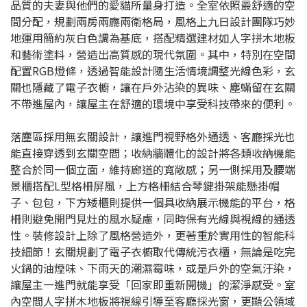
品質的夫妻與他們的愛貓所量身打造。全室依照最舒適的空
間分配，規劃兩房兩廳兩衛格局，風格上九日設計團隊巧妙
地運用簡約灰白色調為基底，搭配精選建材如人字拼木地板
和藝術塗料，營造出高質感的現代氛圍。其中，特別在空間
配置RGB燈條，透過智能設計隨生活情境調整光線色彩，玄
關也隱藏了電子衣櫥，讓在戶外沾染的異味、塵蟎留在玄關
不帶進屋內，讓屋主在舒適的環境中享受科技帶來的便利。
落塵區採用無玄關設計，讓進門視野格外通透、客廳採光也
能直接穿透到玄關空間；收納牆體化的設計將各類收納機能
整合於同一個立面，維持廊道的寬敞感；另一側採用及腰端
景櫃搭配L型格柵屏風，上方格柵結合琴鍵掛架能懸掛帽
子、包包，下方矮櫃則提供一個具收納展示機能的平台，格
柵則避免開門見灶的風水疑慮，同時保有光線與視線的通透
性。裝修設計上除了風格營造外，更著重於實用性的智能科
技細節！玄關規劃了電子衣櫥取代傳統污衣櫃，無論是吃完
火鍋的油煙味、下雨天的潮濕霉味，或是戶外的空氣汙染，
讓屋主一進門就能享受「回家即重新開機」的潔淨感受。室
內空間人字拼木地板將視線引導至客廳採光窗，更顯公領域