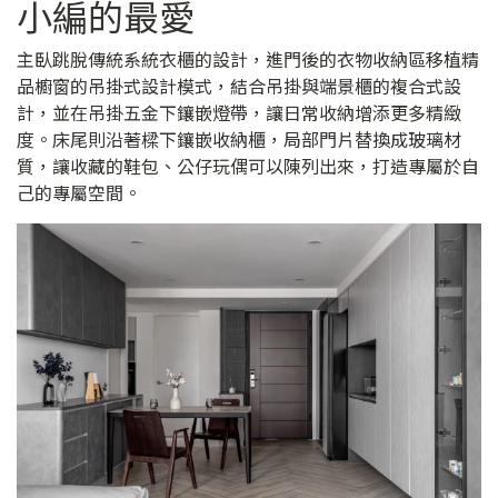
小編的最愛
主臥跳脫傳統系統衣櫃的設計，進門後的衣物收納區移植精
品櫥窗的吊掛式設計模式，結合吊掛與端景櫃的複合式設
計，並在吊掛五金下鑲嵌燈帶，讓日常收納增添更多精緻
度。床尾則沿著樑下鑲嵌收納櫃，局部門片替換成玻璃材
質，讓收藏的鞋包、公仔玩偶可以陳列出來，打造專屬於自
己的專屬空間。