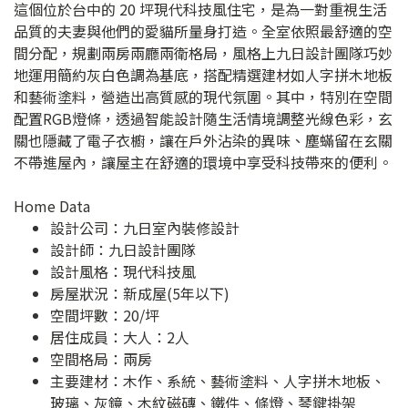
這個位於台中的 20 坪現代科技風住宅，是為一對重視生活
品質的夫妻與他們的愛貓所量身打造。全室依照最舒適的空
間分配，規劃兩房兩廳兩衛格局，風格上九日設計團隊巧妙
地運用簡約灰白色調為基底，搭配精選建材如人字拼木地板
和藝術塗料，營造出高質感的現代氛圍。其中，特別在空間
配置RGB燈條，透過智能設計隨生活情境調整光線色彩，玄
關也隱藏了電子衣櫥，讓在戶外沾染的異味、塵蟎留在玄關
不帶進屋內，讓屋主在舒適的環境中享受科技帶來的便利。
Home Data
設計公司：
九日室內裝修設計
設計師：九日設計團隊
設計風格：現代科技風
房屋狀況：新成屋(5年以下)
空間坪數：20/坪
居住成員：大人：2人
空間格局：兩房
主要建材：木作、系統、藝術塗料、人字拼木地板、
玻璃、灰鏡、木紋磁磚、鐵件、條燈、琴鍵掛架