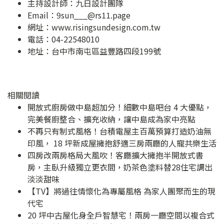
主持設計師：九日設計團隊
Email：
9sun___@rs11.page
網址：
www.risingsundesign.com.tw
電話：04-22548010
地址：
台中市南屯區益豐路四段199號
相關閱讀
開放式廚房做中島超加分！細數中島吧台 4 大優點，
完美餐廚整合、擴充收納，讓中島成為家中亮點
不再只有制式風格！台積電屋主百萬預算打造奶油無
印風， 18 坪新成屋擁抱舒適三房兩廳的人寵共樂生活
四房改兩房格局大風吹！客廳擴大擁抱半開放式書
房，主臥升級獨立更衣間，奶茶色塗料替28住宅調出
淡淡甜味
【TV】將過往情懷化為專屬風格 為家人團聚而生的現
代宅
20 坪中古屋化身全戶智慧宅！兩房一廳空間以複合式