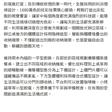
的寬敞尺度；告別傳統崁燈的單一時代，全屋採用的RGB燈
條設計，1680萬色的炫彩效果隨心變換，輕鬆打造出彩虹
般的視覺饗宴，讓家中每個角度都充滿強烈的科技感，能隨
不同生活情境切換燈光色彩，，讓每天的生活都充滿新鮮
感。利用客廳深度在沙發後方規劃成一個開放式辦公區域，
辦公桌後方的櫃體設計採用階梯造型，層板與櫃體堆疊出的
收納端景，不僅創造出別緻的收納端景，也是愛貓自由活
動、躲藏的遊戲天地。
維持原本內縮的一字型廚房，在鄰近的區域規劃備餐櫃串連
餐桌，建立出不同區域的收納機能，優化從料理到上桌享用
的順暢動線。備餐櫃型態分為上下櫃設計，上櫃門片櫃可以
儲藏備品不顯紊亂，下方及腰櫃則採用複合式櫃型設計，讓
生活用品可以分門別類收納；平台則可以放置咖啡機、小烤
箱等等小型廚電，方便準備下午茶與早餐輕食，在有限的空
間創造滿滿的生活儀式感。