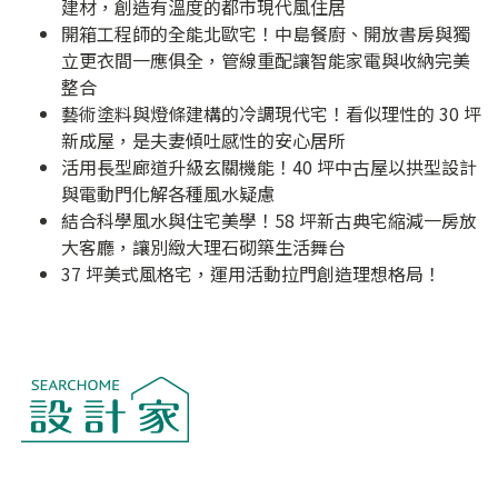
建材，創造有溫度的都市現代風住居
開箱工程師的全能北歐宅！中島餐廚、開放書房與獨
立更衣間一應俱全，管線重配讓智能家電與收納完美
整合
藝術塗料與燈條建構的冷調現代宅！看似理性的 30 坪
新成屋，是夫妻傾吐感性的安心居所
活用長型廊道升級玄關機能！40 坪中古屋以拱型設計
與電動門化解各種風水疑慮
結合科學風水與住宅美學！58 坪新古典宅縮減一房放
大客廳，讓別緻大理石砌築生活舞台
37 坪美式風格宅，運用活動拉門創造理想格局！