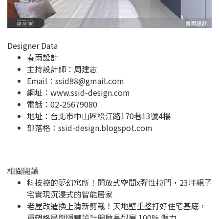
Designer Data
春雨設計
主持設計師：周建志
Email：
ssid88@gmail.com
網址：
www.ssid-design.com
電話：02-25679080
地址：
台北市中山區松江路170巷13號4樓
部落格：
ssid-design.blogspot.com
相關閱讀
科技控的夢幻寓所！開放式空間x彈性拉門，23坪親子
宅實現沉浸式的智能居家
老屋改造換上清新剪裁！天地壁重整打好住宅基底，
重塑格局與隱藏設計開啟長型屋 100% 潛力