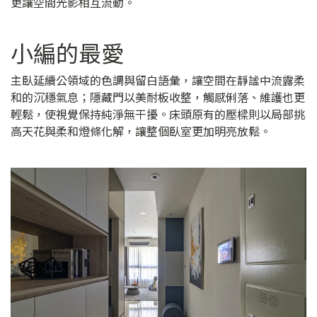
更讓空間光影相互流動。
小編的最愛
主臥延續公領域的色調與留白語彙，讓空間在靜謐中流露柔
和的沉穩氣息；隱藏門以美耐板收整，觸感俐落、維護也更
輕鬆，使視覺保持純淨無干擾。床頭原有的壓樑則以局部挑
高天花與柔和燈條化解，讓整個臥室更加明亮放鬆。