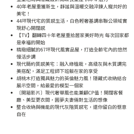
40年老屋重獲新生，靜謐與溫暖交融淬鍊人寵共好的
美宅！
44坪現代宅的質感生活，白色輕奢基調串聯公領域實
現舒心開闊感
【TV】翻轉四十年老屋重拾居家美好時光 每次回家都
是幸福的開始
精緻細膩的67坪現代風實品屋，打造全齡宅內的悠然
慢活步調
現代簡約質感美宅：融入綠植栽，高級灰與木質調完
美搭配，滿足工程師下班賴在家的享受
胡桃木打造獨具魅力的英倫魅力風！隱藏式收納結合
展示空間，給最愛的模型一個家
〔開箱影片〕現代奢華風也能兼顧CP值！開闊客餐
廳、美型更衣間，圓夢夫妻倆對生活的想像
整合收納與機能的現代灰階質感宅，還你留白的愜意
自在