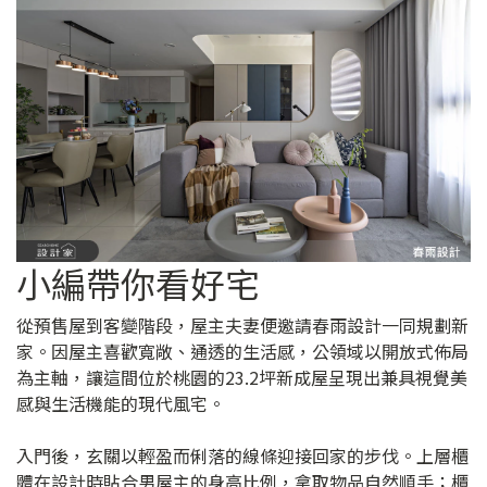
小編帶你看好宅
從預售屋到客變階段，屋主夫妻便邀請春雨設計一同規劃新
家。因屋主喜歡寬敞、通透的生活感，公領域以開放式佈局
為主軸，讓這間位於桃園的23.2坪新成屋呈現出兼具視覺美
感與生活機能的現代風宅。
入門後，玄關以輕盈而俐落的線條迎接回家的步伐。上層櫃
體在設計時貼合男屋主的身高比例，拿取物品自然順手；櫃