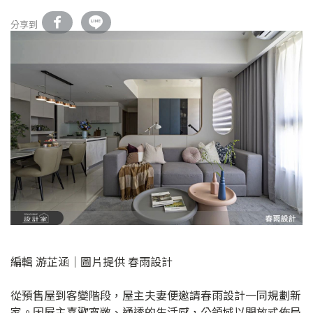
分享到
編輯 游芷涵｜圖片提供 春雨設計
從預售屋到客變階段，屋主夫妻便邀請春雨設計一同規劃新
家。因屋主喜歡寬敞、通透的生活感，公領域以開放式佈局