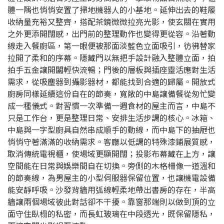
體一隅也悄悄安置了掃地機器人的小基地。延伸出去的鞋履
收納量充裕又整齊，搭配茶鏡微微拉亮光影，使玄關在實用
之外更添開闊感，出門前的整理動作也變得更從容。沿著動
線走入餐廚區，第一眼便被那面淡藍色立面吸引，彷彿替家
拉開了柔和的序幕。隱藏門以無把手設計融入整體立面，拍
拍手五金讓開闔輕快流暢；門後的層板與插座靈活應對生活
需求，從吸塵器到攝影器材，都能找到合適的歸屬。開放式
廚房同樣延續這份自在的節奏，寬敞的中島讓備餐從匆忙變
成一種儀式。對習慣一次準備一週食材的屋主而言，中島不
只是工作台，更是整理日常、安排生活步調的核心。冰箱、
中島與一字型廚具自然串成順手的動線，而中島下的抽屜也
悄悄守著滿滿的收納需求。客廳以低調的特殊漆鋪展質感，
取消傳統電視櫃，使場域更顯開闊；投影布幕藏在上方，讓
空間能在日常與娛樂間自在切換。旁側的木格柵像一道溫和
的節奏線，為男屋主的小型伺服器保留位置，也讓機電設備
能安靜呼吸。沙發背牆用弧線輕柔地帶出書房的存在，半高
牆讓兩個場域彼此對話卻不干擾。靠窗那端則以做到頂的立
面守住臥榻的私密，而長虹玻璃在中段透光，既保留隱私，