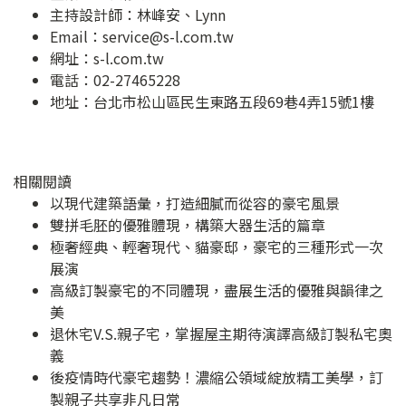
主持設計師：林峰安、Lynn
Email：
service@s-l.com.tw
網址：
s-l.com.tw
電話：02-27465228
地址：
台北市松山區民生東路五段69巷4弄15號1樓
相關閱讀
以現代建築語彙，打造細膩而從容的豪宅風景
雙拼毛胚的優雅體現，構築大器生活的篇章
極奢經典、輕奢現代、貓豪邸，豪宅的三種形式一次
展演
高級訂製豪宅的不同體現，盡展生活的優雅與韻律之
美
退休宅V.S.親子宅，掌握屋主期待演譯高級訂製私宅奧
義
後疫情時代豪宅趨勢！濃縮公領域綻放精工美學，訂
製親子共享非凡日常