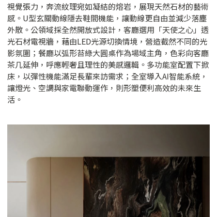
視覺張力，奔流紋理宛如凝結的熔岩，展現天然石材的藝術
感。U型玄關動線隱去鞋間機能，讓動線更自由並減少落塵
外散。公領域採全然開放式設計，客廳選用「天使之心」透
光石材電視牆，藉由LED光源切換情境，營造截然不同的光
影氛圍；餐廳以弧形苔綠大圓桌作為場域主角，色彩向客廳
茶几延伸，呼應輕奢且理性的美感邏輯。多功能室配置下掀
床，以彈性機能滿足長輩來訪需求；全室導入AI智能系統，
讓燈光、空調與家電聯動運作，則形塑便利高效的未來生
活。