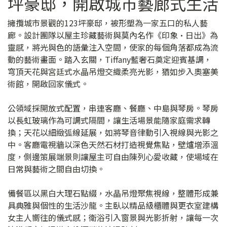
坪豪邸，開啟城市藝廊式生活
擁攬城市景觀的123坪豪邸，被形塑為一家五口的私人藝
廊。設計團隊以屋主珍藏藝術與莫內名作《印象·日出》為
靈感，將光與色的語彙注入空間，使家的每個角落都成為流
動的藝術畫面。踏入玄關，Tiffany藍奢石奠定迎賓基調，
穹頂天花與宮廷式水晶吊燈交織柔亮光影，猶如步入奧塞美
術館，開啟回家儀式。
公領域採開放式配置，串連客廳、餐廳、中島與琴房。琴房
以長虹玻璃作為可調式隔間，讓生活場景能隨家庭需求轉
換；天花以細緻弧線延展，如將琴音律動引入視線與光影之
中。客廳電視牆以深色天然石材打造視覺焦點，壁爐增添溫
度，側邊策展端景則讓屋主可自由陳列心愛收藏，使場域在
日常與藝術之間自由切換。
備餐區以黑白大理石點綴，水晶吊燈聚焦視線，整體形成兼
具典雅與個性的生活沙龍。主臥以精品級櫃體與更衣室建構
女主人嚮往的儀式感；衛浴引入窗景與光影折射，讓每一次