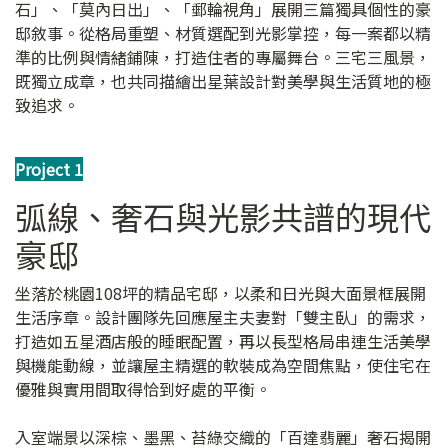
石」、「莫內日出」、「郵輪視角」展開三篇獨具個性的豪
邸敘事。從格局重塑、材質選配到光影掌控，每一案都以精
準的比例與情緒鋪陳，打造住者的專屬舞台。三宅三風景，
既獨立成章，也共同描繪出星葉設計對美學與生活質地的極
致追求。
Project 1
弧線、奢石與光影共譜的現代
豪邸
坐落於桃園108坪的精品宅邸，以柔和日光與大面景框展開
生活序章。設計團隊先回應屋主夫妻對「雙主臥」的需求，
打造如五星酒店般的睡眠配置，再以長型格局串連生活美學
與機能動線，並讓屋主精選的軟裝成為空間焦點，使住宅在
優雅與實用間取得恰到好處的平衡。
入室端景以深棕、墨黑、苔綠交織的「百達翡麗」奢石揭開