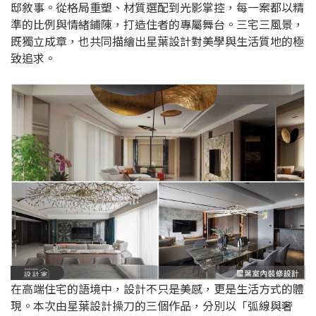
邸敘事。從格局重塑、材質選配到光影掌控，每一案都以精
準的比例與情緒鋪陳，打造住者的專屬舞台。三宅三風景，
既獨立成章，也共同描繪出星葉設計對美學與生活質地的極
致追求。
在高端住宅的語境中，設計不只是美感，更是生活方式的體
現。本次由星葉設計操刀的三個作品，分別以「弧線與奢