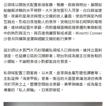
公領域以開放式配置串接客廳、餐廳、廚房與吧台，展開如
船艙般流暢的水平視野。大片落地窗引入河景，白日靜謐遼
闊，夜幕則是車流與燈火交織的迷人畫面，使自然與室內相
互融合，形成日夜皆動人的景序。安格拉珍珠石砌築的電視
牆，連袂綿延窗外景觀，而側邊橘面襯底端景櫃則象徵航程
中的熱烈與活力，與百達翡麗質製成桌面、Minotti Conner
沙發共同構築波瀾與細膩交織的航行美學。
設計師以木質門片巧妙隱藏私領域入口與收納，維持立面俐
落度，也延續公區的沉穩節奏；吧台則成為屋主日常放鬆的
小據點，不論輕食或小酌都能自在愜意。
私領域配置三間套房，以木質、皮革與金屬形塑低調奢華；
主臥延伸「海景甲板」意象，衛浴的大面窗景讓泡湯彷彿漂
浮於河岸之上。整體空間結合景觀、美學與機能，成為屋主
專屬的「私人郵輪」，日常即旅程。