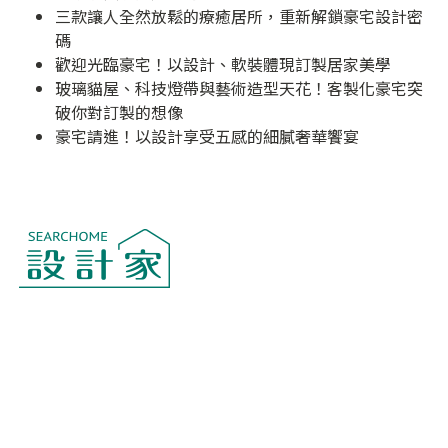
三款讓人全然放鬆的療癒居所，重新解鎖豪宅設計密
碼
歡迎光臨豪宅！以設計、軟裝體現訂製居家美學
玻璃貓屋、科技燈帶與藝術造型天花！客製化豪宅突
破你對訂製的想像
豪宅請進！以設計享受五感的細膩奢華饗宴