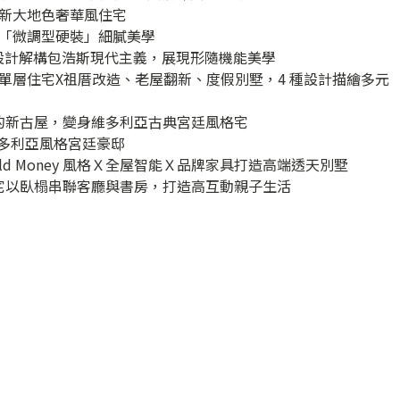
新大地色奢華風住宅
「微調型硬裝」細膩美學
室內設計解構包浩斯現代主義，展現形隨機能美學
單層住宅X祖厝改造、老屋翻新、度假別墅，4 種設計描繪多元
粉的新古屋，變身維多利亞古典宮廷風格宅
維多利亞風格宮廷豪邸
d Money 風格Ｘ全屋智能Ｘ品牌家具打造高端透天別墅
歐宅以臥榻串聯客廳與書房，打造高互動親子生活