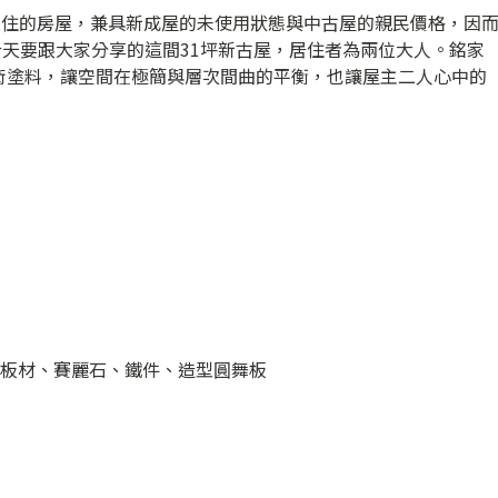
未曾入住的房屋，兼具新成屋的未使用狀態與中古屋的親民價格，因
。今天要跟大家分享的這間31坪新古屋，居住者為兩位大人。銘家
術塗料，讓空間在極簡與層次間曲的平衡，也讓屋主二人心中的
材板材、賽麗石、鐵件、造型圓舞板