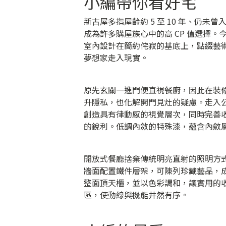
小編帶你看好宅
新古屋多指屋齡約 5 至 10 年、仍
成為許多購屋族心中的高 CP 值選擇
室內設計在簡約侘寂的基底上，點綴藝
夢想家走入現實。
原先玄關一進門便直視餐廚，因此在裝修
升隱私，也化解開門見灶的疑慮。走入
創造具有律動感的視覺層次，同時完善
的銳利。低調內斂的特殊漆，蘊含內斂
開放式餐廳捨棄傳統明亮直射的照明方
牆面配置鐵件層架，可陳列珍藏藝品，
整面頂天櫃，並以色彩調和，讓實用的
區，使動線與機能井然有序。