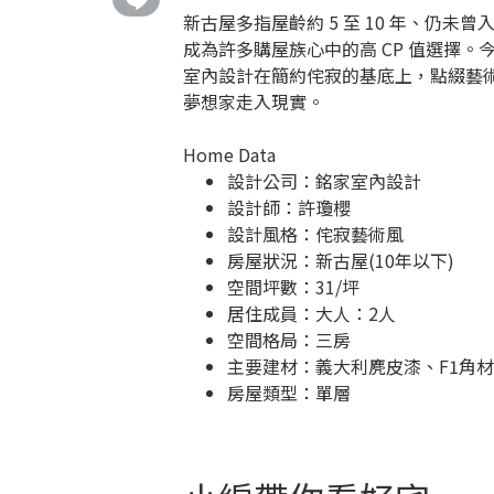
新古屋多指屋齡約 5 至 10 年、仍
成為許多購屋族心中的高 CP 值選擇
室內設計在簡約侘寂的基底上，點綴藝
夢想家走入現實。
Home Data
設計公司：
銘家室內設計
設計師：許瓊櫻
設計風格：侘寂藝術風
房屋狀況：新古屋(10年以下)
空間坪數：31/坪
居住成員：大人：2人
空間格局：三房
主要建材：義大利麂皮漆、F1角
房屋類型：單層