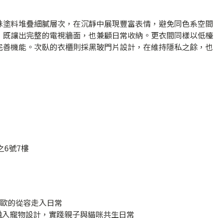
殊塗料堆疊細膩層次，在沉靜中展現豐富表情，避免同色系空間
，既讓出完整的電視牆面，也兼顧日常收納。更衣間同樣以低檯
完善機能。次臥的衣櫃則採黑玻門片設計，在維持隱私之餘，也
之6號7樓
北歐的從容走入日常
屋融入寵物設計，實踐親子與貓咪共生日常