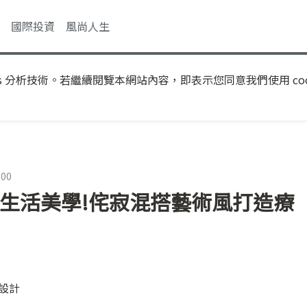
國際投資
風尚人生
s 分析技術。若繼續閱覽本網站內容，即表示您同意我們使用 coo
:00
義生活美學!侘寂混搭藝術風打造療
內設計