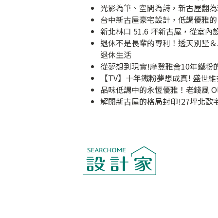
光影為筆、空間為詩，新古屋翻為
台中新古屋豪宅設計，低調優雅的
新北林口 51.6 坪新古屋，從
退休不是長輩的專利！透天別墅＆
退休生活
從夢想到現實!摩登雅舍10年鐵
【TV】十年鐵粉夢想成真! 盛世
品味低調中的永恆優雅！老錢風 Ol
解開新古屋的格局封印!27坪北