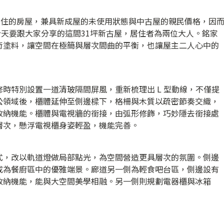
未曾入住的房屋，兼具新成屋的未使用狀態與中古屋的親民價格，因
。今天要跟大家分享的這間31坪新古屋，居住者為兩位大人。銘家
術塗料，讓空間在極簡與層次間曲的平衡，也讓屋主二人心中的
時特別設置一道清玻隔間屏風，重新梳理出 L 型動線，不僅提
公領域後，櫃體延伸至側邊樑下，格柵與木質以疏密節奏交織，
收納機能。櫃體與電視牆的銜接，由弧形修飾，巧妙隱去銜接處
層次，懸浮電視櫃身姿輕盈，機能完善。
式，改以軌道燈做局部點光，為空間營造更具層次的氛圍。側邊
成為餐廚區中的優雅端景。廊道另一側為輕食吧台區，側邊設有
收納機能，能與大空間美學相融。另一側則規劃電器櫃與冰箱