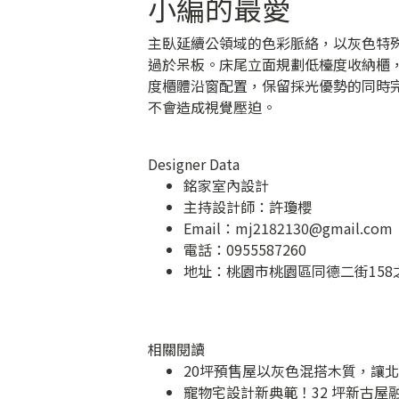
小編的最愛
主臥延續公領域的色彩脈絡，以灰色特
過於呆板。床尾立面規劃低檯度收納櫃
度櫃體沿窗配置，保留採光優勢的同時
不會造成視覺壓迫。
Designer Data
銘家室內設計
主持設計師：許瓊櫻
Email：
mj2182130@gmail.com
電話：0955587260
地址：
桃園市桃園區同德二街158
相關閱讀
20坪預售屋以灰色混搭木質，讓
寵物宅設計新典範！32 坪新古