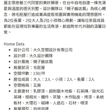
屋主懷抱著三代同堂的美好願景，在台中自地自建一棟充滿
愛與溫度的透天別墅，設計團隊以「親子飯店風」為核心概
念，將毛胚屋打造成兼具度假氛圍與實用機能的理想居所，
為2位長輩、2位大人及2位小孩精心規劃，讓每位家庭成員
都能在這裡找到專屬的生活角落，創造跨世代共融的溫馨日
常。
Home Data
設計公司：
大久空間設計有限公司
設計師：大久設計團隊
設計風格：親子飯店風
房屋狀況：毛胚屋
空間坪數：150/坪
居住成員：大人：2人，小孩：2人，長輩：2人
空間格局：五房
主要建材：乳膠漆、超耐磨木地板、石英磚／拋光石
英磚、榻榻米、鐵件、茶玻、木作貼皮、烤漆、系統
板材、大理石、磁磚、人造石、石材、噴漆
房屋類型：自地自建