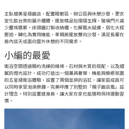
主臥媲美星級飯店，配置睡眠區、辦公區與休憩沙發，更衣
室化妝台旁的展示櫃體，擺放精品包熠熠生輝，玻璃門片減
少塵埃積累。床頭牆訂製收納櫃，化解風水疑慮，弱化大樑
壓迫，轉化為實用機能，孝親房擺放雙向沙發，滿足長輩在
房內談天或面向窗外休憩的不同需求。
小編的最愛
衛浴空間透過簡約洗練的線條、石材與木質的搭配、以及細
膩的燈光設計，成功打造出一個兼具奢華、機能與療癒氛圍
的五星級衛浴體驗，設置了兩個並排的浴缸，讓家庭成員可
以同時享受泡澡樂趣，完美呼應了別墅的「親子飯店風」設
計理念。特別設置健身房，讓大家在家也能隨時保持運動習
慣。