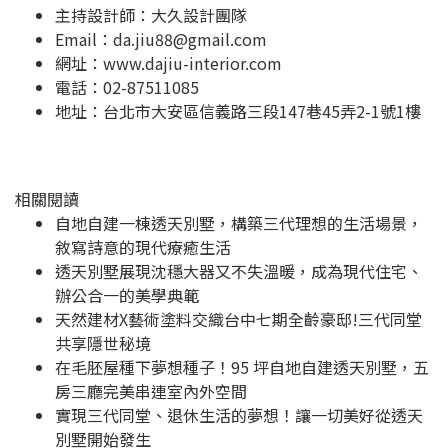
主持設計師：大久設計團隊
Email：
da.jiu88@gmail.com
網址：
www.dajiu-interior.com
電話：02-87511085
地址：
台北市大安區信義路三段147巷45弄2-1號1樓
相關閱讀
自地自建一棟透天別墅，構築三代理想的生活場景，
敘寫詩意的現代療癒生活
透天別墅展現沈穩大器又不失溫暖，成為現代住宅、
辦公合一的美學典範
天然建材X藝術塗料交織台中七期全齡豪邸!三代同堂
共享隱世秘境
在毛胚屋種下夢想種子！95 坪自地自建透天別墅，五
房三廳完美串連室內外空間
實現三代同堂、退休生活的夢想！讓一切美好從透天
別墅開始發生