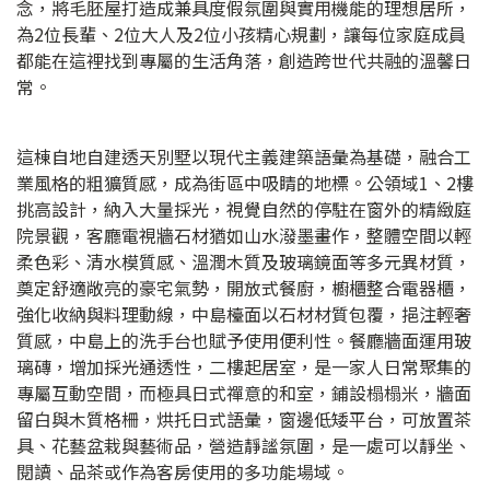
念，將毛胚屋打造成兼具度假氛圍與實用機能的理想居所，
為2位長輩、2位大人及2位小孩精心規劃，讓每位家庭成員
都能在這裡找到專屬的生活角落，創造跨世代共融的溫馨日
常。
這棟自地自建透天別墅以現代主義建築語彙為基礎，融合工
業風格的粗獷質感，成為街區中吸睛的地標。公領域1、2樓
挑高設計，納入大量採光，視覺自然的停駐在窗外的精緻庭
院景觀，客廳電視牆石材猶如山水潑墨畫作，整體空間以輕
柔色彩、清水模質感、溫潤木質及玻璃鏡面等多元異材質，
奠定舒適敞亮的豪宅氣勢，開放式餐廚，櫥櫃整合電器櫃，
強化收納與料理動線，中島檯面以石材材質包覆，挹注輕奢
質感，中島上的洗手台也賦予使用便利性。餐廳牆面運用玻
璃磚，增加採光通透性，二樓起居室，是一家人日常聚集的
專屬互動空間，而極具日式禪意的和室，鋪設榻榻米，牆面
留白與木質格柵，烘托日式語彙，窗邊低矮平台，可放置茶
具、花藝盆栽與藝術品，營造靜謐氛圍，是一處可以靜坐、
閱讀、品茶或作為客房使用的多功能場域。