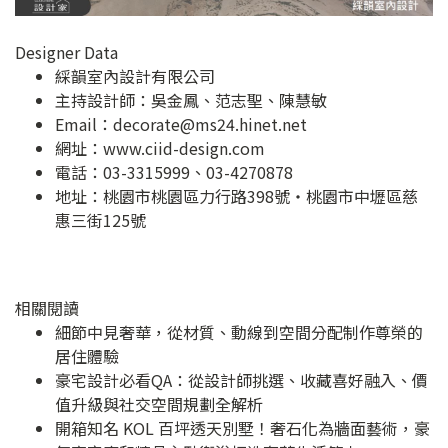
Designer Data
綵韻室內設計有限公司
主持設計師：吳金鳳、范志聖、陳慧敏
Email：
decorate@ms24.hinet.net
網址：
www.ciid-design.com
電話：03-3315999、03-4270878
地址：
桃園市桃園區力行路398號‧桃園市中壢區慈
惠三街125號
相關閱讀
細節中見奢華，從材質、動線到空間分配制作尊榮的
居住體驗
豪宅設計必看QA：從設計師挑選、收藏喜好融入、價
值升級與社交空間規劃全解析
開箱知名 KOL 百坪透天別墅！奢石化為牆面藝術，豪