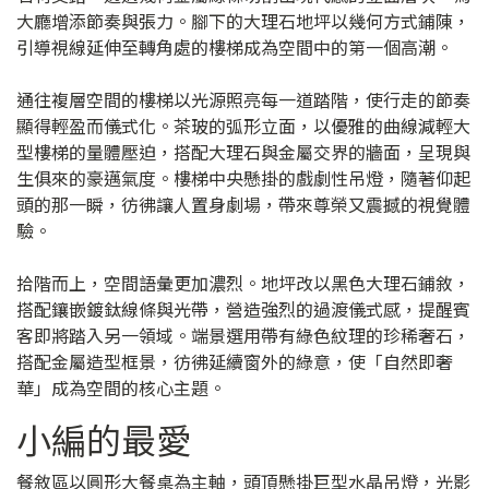
大廳增添節奏與張力。腳下的大理石地坪以幾何方式鋪陳，
引導視線延伸至轉角處的樓梯成為空間中的第一個高潮。
通往複層空間的樓梯以光源照亮每一道踏階，使行走的節奏
顯得輕盈而儀式化。茶玻的弧形立面，以優雅的曲線減輕大
型樓梯的量體壓迫，搭配大理石與金屬交界的牆面，呈現與
生俱來的豪邁氣度。樓梯中央懸掛的戲劇性吊燈，隨著仰起
頭的那一瞬，彷彿讓人置身劇場，帶來尊榮又震撼的視覺體
驗。
拾階而上，空間語彙更加濃烈。地坪改以黑色大理石鋪敘，
搭配鑲嵌鍍鈦線條與光帶，營造強烈的過渡儀式感，提醒賓
客即將踏入另一領域。端景選用帶有綠色紋理的珍稀奢石，
搭配金屬造型框景，彷彿延續窗外的綠意，使「自然即奢
華」成為空間的核心主題。
小編的最愛
餐敘區以圓形大餐桌為主軸，頭頂懸掛巨型水晶吊燈，光影