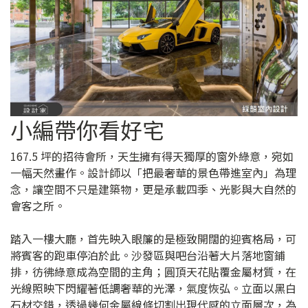
小編帶你看好宅
167.5 坪的招待會所，天生擁有得天獨厚的窗外綠意，宛如
一幅天然畫作。設計師以「把最奢華的景色帶進室內」為理
念，讓空間不只是建築物，更是承載四季、光影與大自然的
會客之所。
踏入一樓大廳，首先映入眼簾的是極致開闊的迎賓格局，可
將賓客的跑車停泊於此。沙發區與吧台沿著大片落地窗鋪
排，彷彿綠意成為空間的主角；圓頂天花貼覆金屬材質，在
光線照映下閃耀著低調奢華的光澤，氣度恢弘。立面以黑白
石材交錯，透過幾何金屬線條切割出現代感的立面層次，為