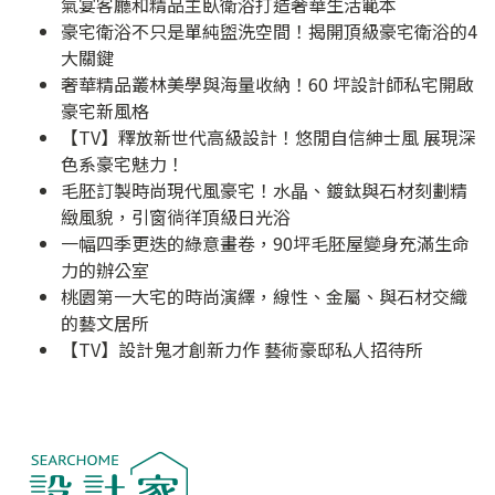
氣宴客廳和精品主臥衛浴打造奢華生活範本
豪宅衛浴不只是單純盥洗空間！揭開頂級豪宅衛浴的4
大關鍵
奢華精品叢林美學與海量收納！60 坪設計師私宅開啟
豪宅新風格
【TV】釋放新世代高級設計！悠閒自信紳士風 展現深
色系豪宅魅力！
毛胚訂製時尚現代風豪宅！水晶、鍍鈦與石材刻劃精
緻風貌，引窗徜徉頂級日光浴
一幅四季更迭的綠意畫卷，90坪毛胚屋變身充滿生命
力的辦公室
桃園第一大宅的時尚演繹，線性、金屬、與石材交織
的藝文居所
【TV】設計鬼才創新力作 藝術豪邸私人招待所