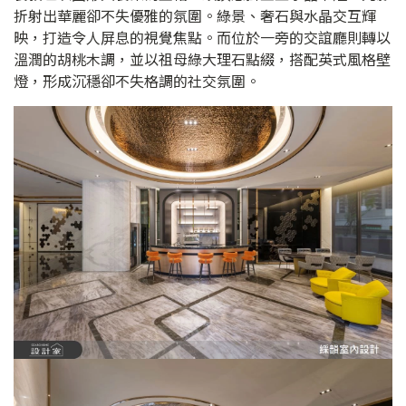
折射出華麗卻不失優雅的氛圍。綠景、奢石與水晶交互輝
映，打造令人屏息的視覺焦點。而位於一旁的交誼廳則轉以
溫潤的胡桃木調，並以祖母綠大理石點綴，搭配英式風格壁
燈，形成沉穩卻不失格調的社交氛圍。