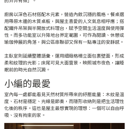
的井井有條」。
廚房以深色石材搭配木元素，營造內斂沉穩的風格。餐桌選
用帶原木邊的木質桌板，與屋主喜愛的人文氣息相呼應；搭
配鐵件吊架與半開放式料理台，賦予空間生活溫度與使用彈
性。而多功能室以升降地台界定範圍，可作為閱讀、休憩或
瑜珈伸展的角落，與公區串聯卻又保有一點專注的安靜感。
主臥室則延續整體語彙，運用細緻格柵立面包裹壁面，形成
柔和紋理的光影；床尾可見大面窗景，映照城市夜色，讓睡
眠前的時光自然沉澱。
小編的最愛
室內每一處都能看見天然材質所帶來的紓壓能量：木紋是溫
度、石材是穩定、光線是節奏，而隱形收納則是把生活理性
化後的秩序。這也是屋主最想實現的理想：一個可以自由呼
吸、沒有拘束的家。