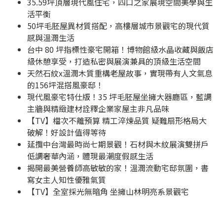
35.59坪頂層現代風住宅，四口之家展現空間美學與生
活平衡
50坪毛胚屋異材質搭配，高樓層城市景觀宅的現代質
感與溫潤生活
台中 80 坪指標性豪宅開箱！博物館級水晶收藏與飯店
級休憩享受，打造私密與展演兼具的頂級生活空間
天然石紋x溫潤木質重構老屋故事，實現帶有人文氣息
的156坪混搭風豪邸！
現代風豪宅特仕版！35 坪毛胚屋坐擁大器廳區，藍調
主牆與精緻建材詮釋企業家屋主非凡品味
【TV】檔次不離預算 精工淬煉品質 疑難扇形格局大
破解！好設計值得等待
延攬中台灣最時尚七期景觀！石材與木紋展演雙拼戶
低調奢華內涵，體現最潮度假感生活
揭開最美營養師高敏敏的家！溫潤流動宅邸氛圍，書
寫女主人知性優雅氣質
【TV】全室採光無暗角 坐擁山林明亮系景觀宅