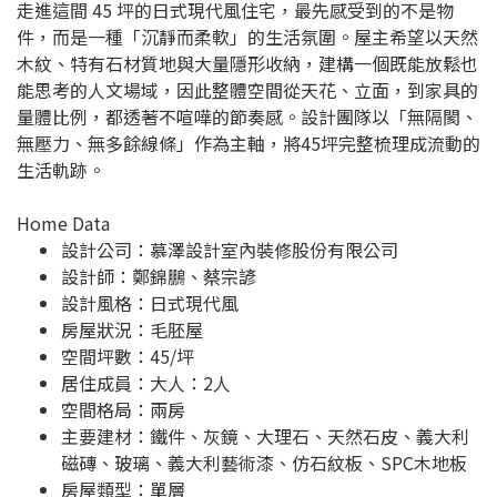
走進這間 45 坪的日式現代風住宅，最先感受到的不是物
件，而是一種「沉靜而柔軟」的生活氛圍。屋主希望以天然
木紋、特有石材質地與大量隱形收納，建構一個既能放鬆也
能思考的人文場域，因此整體空間從天花、立面，到家具的
量體比例，都透著不喧嘩的節奏感。設計團隊以「無隔閡、
無壓力、無多餘線條」作為主軸，將45坪完整梳理成流動的
生活軌跡。
Home Data
設計公司：
慕澤設計室內裝修股份有限公司
設計師：鄭錦鵬、蔡宗諺
設計風格：日式現代風
房屋狀況：毛胚屋
空間坪數：45/坪
居住成員：大人：2人
空間格局：兩房
主要建材：鐵件、灰鏡、大理石、天然石皮、義大利
磁磚、玻璃、義大利藝術漆、仿石紋板、SPC木地板
房屋類型：單層