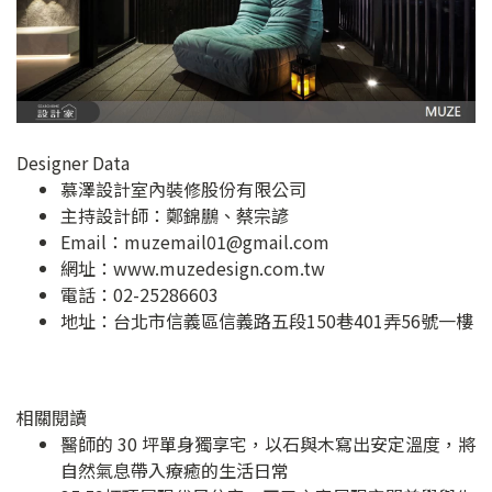
Designer Data
慕澤設計室內裝修股份有限公司
主持設計師：鄭錦鵬、蔡宗諺
Email：
muzemail01@gmail.com
網址：
www.muzedesign.com.tw
電話：02-25286603
地址：
台北市信義區信義路五段150巷401弄56號一樓
相關閱讀
醫師的 30 坪單身獨享宅，以石與木寫出安定溫度，將
自然氣息帶入療癒的生活日常