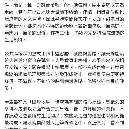
件，而是一種「沉靜而柔軟」的生活氛圍。屋主希望以天然
木紋、特有石材質地與大量隱形收納，建構一個既能放鬆也
能思考的人文場域，因此整體空間從天花、立面，到家具的
量體比例，都透著不喧嘩的節奏感。設計團隊以「無隔閡、
無壓力、無多餘線條」作為主軸，將45坪完整梳理成流動的
生活軌跡。
公共區域以開放式手法串連客廳、餐廳與廚房，讓光線能沿
著大片落地窗自在延伸。大量垂直木格柵、水平木皮天花相
互交錯，使空間在視覺上拓展層次，卻不造成負擔。石材電
視牆的粗獷肌理與柔軟布沙發形成對比，讓視覺留白更顯得
舒適，不造作、不到位的裝飾通通省略，保留材料本身的呼
吸。
屋主最在意「隱形收納」也成為空間的核心亮點。餐廳旁的
整排木皮櫃以立面整合方式呈現，像一道靜默的背景牆，不
露痕跡地包覆所有生活物品；玄關及走道的櫃體也以相同語
彙構成，讓收納自然融入建築線條之中，真正做到「看不到