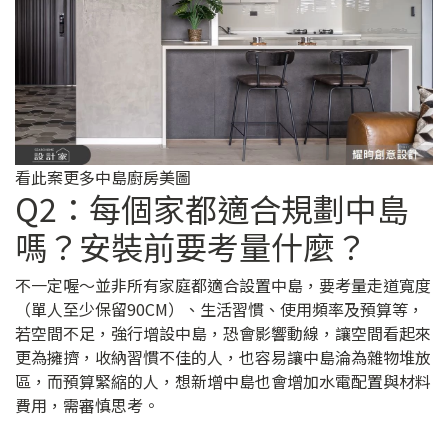
看此案更多中島廚房美圖
Q2：每個家都適合規劃中島
嗎？安裝前要考量什麼？
不一定喔～並非所有家庭都適合設置中島，要考量走道寬度
（單人至少保留90CM）、生活習慣、使用頻率及預算等，
若空間不足，強行增設中島，恐會影響動線，讓空間看起來
更為擁擠，收納習慣不佳的人，也容易讓中島淪為雜物堆放
區，而預算緊縮的人，想新增中島也會增加水電配置與材料
費用，需審慎思考。