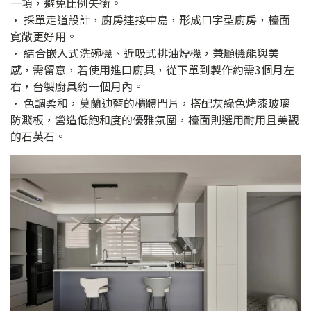
一項，避免比例失衡。
• 採單走道設計，廚房連接中島，形成ㄇ字型廚房，檯面
寬敞更好用。
• 結合嵌入式洗碗機、近吸式排油煙機，兼顧機能與美
感，需留意，若使用進口廚具，從下單到製作約需3個月左
右，台製廚具約一個月內。
• 色調柔和，莫蘭迪藍的櫃體門片，搭配灰綠色烤漆玻璃
防濺板，營造低飽和度的優雅氛圍，檯面則選用耐用且美觀
的石英石。