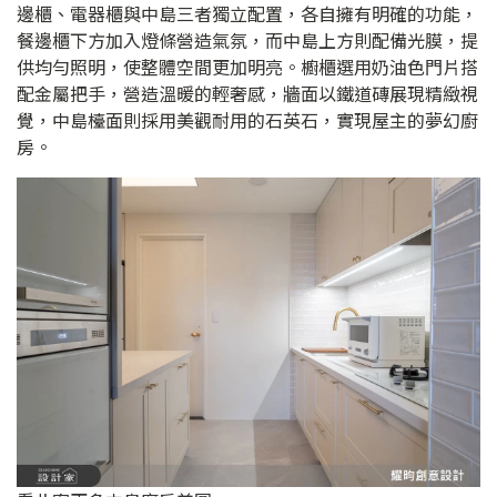
邊櫃、電器櫃與中島三者獨立配置，各自擁有明確的功能，
餐邊櫃下方加入燈條營造氣氛，而中島上方則配備光膜，提
供均勻照明，使整體空間更加明亮。櫥櫃選用奶油色門片搭
配金屬把手，營造溫暖的輕奢感，牆面以鐵道磚展現精緻視
覺，中島檯面則採用美觀耐用的石英石，實現屋主的夢幻廚
房。