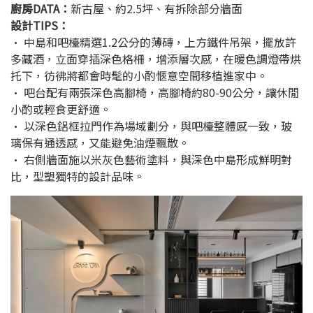
廚房DATA：
新古屋、約2.5坪、有拆除部分牆面
設計TIPS：
• 中島和吧檯精選1.2公分的薄磚，上方鐵件吊架，擺放許
多藏酒，立面穿插深色格柵，增添層次感，在暖色調燈帶烘
托下，彷彿將都會時髦的小酌愜意空間移植進家中。
• 吧台配有兩張深色高腳椅，高腳椅約80-90公分，讓休閒
小酌或輕食更舒適。
• 以深色鋁框拉門作為場域劃分，與吧檯整體感一致，玻
璃保有通透感，又能避免油煙飄散。
• 右側牆面施以米灰色藝術塗料，與深色中島形成鮮明對
比，型塑獨特的設計品味。