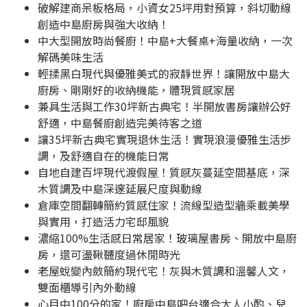
破解建商呆板格局，小資女25坪用對預算，斜切動線
創造中島廚房與強大收納！
中大型開放時尚餐廚！中島+大餐桌+海量收納，一次
解碼美味生活
輕揉黑白現代與優雅美式的寂靜世界！讓開放中島大
廚房、剛剛好的收納機能，體現質感家居
兼具生活與工作30坪新古典宅！半開放書房讓辦公好
舒適，中島餐廚創造完美待客之道
讓35坪新古典宅實現退休生活！實現浪漫優雅生活步
調，及舒適自在的機能日常
自地自建百坪現代渡假屋！質感灰蔓延空間基底，深
木質調及中島深邃延展尺度與動線
倉庫空間翻轉簡約質感住家！流線型造型牆乘載美學
與實用，打造活力宅邸風貌
濃縮100%生活感日常居家！玻璃屋書房、開放中島廚
房，還可盪鞦韆度過休閒時光
老屋蛻變內斂簡約現代宅！灰與木質調和溫馨人文，
雙面櫃導引內外動線
心目中100分的家！廚房中島吧台適合大人小酌、兒