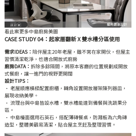
看此案更多中島廚房美圖
CASE STUDY 04：起家厝翻新 X 雙水槽分區使用
需求IDEAS：
陪伴屋主20年老屋，雖不常在家開伙，但屋主
習慣清潔乾淨，也適合開放式廚房
廚房DATA：
拆除多餘隔間，將原本客廳的位置規劃成開放
式餐廚，讓一進門的視野更開闊
設計TIPS：
• 老屋順應橫樑配置廚櫃，轉角設置開放層架陳列器皿，
展現收納美學。
• 流理台與中島皆設水槽，雙水槽能達到備餐與洗蔬果分
區。
• 中島檯面選用石英石，搭配薄磚餐桌，防濺板為六角磚
造型，整體美觀易清潔，貼合屋主烹飪及整理習慣。