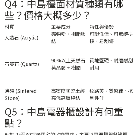
Q4：中島檯面材質種類有哪
些？價格大概多少？
材質
主要成分
特性與優勢
礦物粉 + 樹脂膠
可塑性佳、可無縫拼
人造石 (Acrylic)
結
接、易刮傷
90%以上天然石
質地堅硬、耐磨耐刮
石英石 (Quartz)
英晶體 + 樹脂
耐用
薄磚 (Sintered
高密度陶瓷土經
紋路美、質感佳、抗
Stone)
高溫高壓燒結
刮性佳
Q5：中島電器櫃設計有何重
點？
針對 25至30坪老國宅的收納需求，主要以電器櫃與餐邊櫃