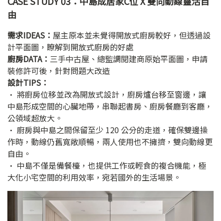
CASE STUDY 03：中島成居家C位 X 雙向動線靈活自
由
需求IDEAS：
屋主原本並未覺得開放式廚房較好，但透過設
計平面圖，瞭解到開放式廚房的好處
廚房DATA：
三手中古屋、總監調閱建商原始平面圖，申請
裝修許可後，針對問題大改造
設計TIPS：
• 將廚房位移並改為開放式設計，廚房爐台移至窗邊，讓
中島形成空間的心臟地帶，串聯起書房、廚房餐廳到客廳，
公領域超放大。
• 廚房與中島之間保留至少 120 公分的走道，確保雙邊操
作時，動線仍舊寬敞順暢，兩人使用也不擁擠，雙向動線更
自由。
• 中島不僅是備餐檯，也提供工作或輕食的複合機能，極
大化小宅空間的利用效率，宛若國外的生活場景。