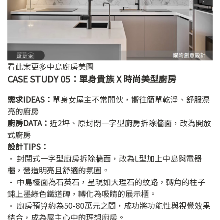
看此案更多中島廚房美圖
CASE STUDY 05：單身貴族 X 時尚美型廚房
需求IDEAS：
單身女屋主不常開伙，嚮往簡單乾淨、舒服漂
亮的廚房
廚房DATA：
近2坪、原封閉一字型廚房拆除牆面，改為開放
式廚房
設計TIPS：
• 封閉式一字型廚房拆除牆面，改為L型加上中島與電器
櫃，營造明亮且舒適的氛圍。
• 中島檯面為石英石，呈現如大理石的紋路，轉角的柱子
鋪上墨綠色鐵道磚，轉化為吸睛的展示櫃。
• 廚房預算約為50-80萬元之間，成功將功能性與視覺效果
結合，成為屋主心中的理想廚房。