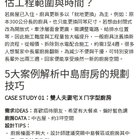
估工程範圍與時間？
若房屋已入住，廚具更新多以「就地更換」為主，例如：原
本300公分長的廚具，也只能更換同等尺寸。若想由封閉式
改為開放式，牽涉層面會更廣，需調整電路、給排水位置
等，因此施工難度與工程量皆大幅提升，一般廚具汰舊換新
的流程，從報價、拆除到水電配合施工，約需3至4週，很多
人想幫家中長輩廚房翻新，為減少不便與干擾，可特別安排
長輩外出兩三週，回家便能享受煥然一新的廚房空間。
5大案例解析中島廚房的規劃
技巧
CASE STUDY 01：雙人夫妻宅 X ㄇ字型廚房
需求IDEAS：
喜歡招待朋友、希望有大餐桌、偏好藍色調
廚房DATA：
中古屋、約3坪空間
設計TIPS：
• 廚房檯面不夠大，設計師建議突顯中島餐區或廚房其中