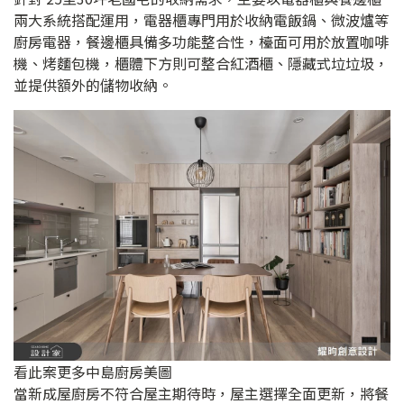
兩大系統搭配運用，電器櫃專門用於收納電飯鍋、微波爐等
廚房電器，餐邊櫃具備多功能整合性，檯面可用於放置咖啡
機、烤麵包機，櫃體下方則可整合紅酒櫃、隱藏式垃垃圾，
並提供額外的儲物收納。
看此案更多中島廚房美圖
當新成屋廚房不符合屋主期待時，屋主選擇全面更新，將餐