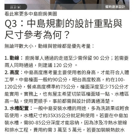
看此案更多中島廚房美圖
Q3：中島規劃的設計重點與
尺寸參考為何？
無論坪數大小，動線與管線都是優先考量：
1. 動線：
廚房單人通過的走道至少需保留 90 公分；若需要
兩人同時通過，則建議 120 公分 。
2. 高度
：中島高度應考量主要使用者的身高，才能符合人體
工學。中島檯面一般約90公分，吧台高度較高，約在100-
120公分，餐桌高度標準約75公分，檯面深度至少75公分才
能實用。實務上，也有屋主希望切菜區檯面矮一點、水槽區
高一點，使用更順手，事前都需與設計師溝通清楚。
3. 水槽配置：
一般中島安裝水槽的用途，多為洗蔬果或輕食
區使用，水槽尺寸約35X35公分就足夠使用。若要在中島加
裝水槽，需80-85公分深度才能容納，因為涉及冷熱水管線
和排水工程，費用約需 3 萬至 5 萬元，若要加裝瞬熱飲水