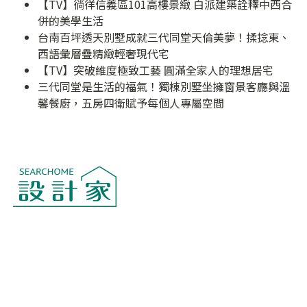
【TV】徜徉信義區101高樓景緻 白派建築詮釋中西合
併的美學生活
台南百坪透天別墅成就三代同堂天倫美夢！揉捻東、
西語彙層疊精緻輕奢現代宅
【TV】突破維度極致工藝 圓滿全家人的理想居宅
三代同堂是生活的福氣！獨棟別墅坐擁窗景客廳與溫
馨餐廚，五房四衛賦予每個人專屬空間