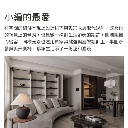
小編的最愛
在空間的線條呈現上設計師巧用弧形收邊取代銳角，既柔化
的視覺上的俐落，也象徵一種對生活節奏的期許，圓潤緩慢
而從容。同樣元素也運用於家具挑選與層架設計上，半圓沙
發與弧形餐椅，都讓生活添了一份溫和濾鏡。