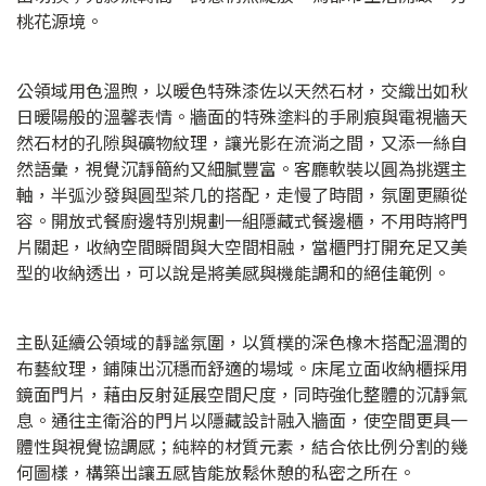
桃花源境。
公領域用色溫煦，以暖色特殊漆佐以天然石材，交織出如秋
日暖陽般的溫馨表情。牆面的特殊塗料的手刷痕與電視牆天
然石材的孔隙與礦物紋理，讓光影在流淌之間，又添一絲自
然語彙，視覺沉靜簡約又細膩豐富。客廳軟裝以圓為挑選主
軸，半弧沙發與圓型茶几的搭配，走慢了時間，氛圍更顯從
容。開放式餐廚邊特別規劃一組隱藏式餐邊櫃，不用時將門
片關起，收納空間瞬間與大空間相融，當櫃門打開充足又美
型的收納透出，可以說是將美感與機能調和的絕佳範例。
主臥延續公領域的靜謐氛圍，以質樸的深色橡木搭配溫潤的
布藝紋理，鋪陳出沉穩而舒適的場域。床尾立面收納櫃採用
鏡面門片，藉由反射延展空間尺度，同時強化整體的沉靜氣
息。通往主衛浴的門片以隱藏設計融入牆面，使空間更具一
體性與視覺協調感；純粹的材質元素，結合依比例分割的幾
何圖樣，構築出讓五感皆能放鬆休憩的私密之所在。