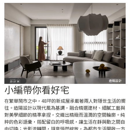
小編帶你看好宅
在繁華鬧市之中，48坪的新成屋承載著兩人對隱世生活的嚮
往。造陽設計以現代風為基調，融合精選建材、細膩工藝與
對美學細節的精準拿捏，交織出精緻而溫潤的空間輪廓。純
粹的色彩語彙，搭配留白的呼吸感，讓生活在靜與動之間自
由切換；光影流轉間，詩意悄然綻放，為都市生活開啟一方