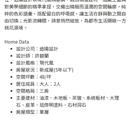
對美學細節的精準拿捏，交織出精緻而溫潤的空間輪廓。純
粹的色彩語彙，搭配留白的呼吸感，讓生活在靜與動之間自
由切換；光影流轉間，詩意悄然綻放，為都市生活開啟一方
桃花源境。
Home Data
設計公司：
造陽設計
設計師：許碧蘭
設計風格：現代風
房屋狀況：新成屋(5年以下)
空間坪數：48/坪
居住成員：大人：2人
空間格局：三房
主要建材：油漆、木地板、茶玻、系統板材、大理
石、皮革、班傑明塗料、石材洞石
房屋類型：單層