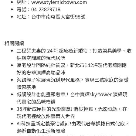
網址：
www.stylemidtown.com
電話：04-23829718
地址：
台中市南屯區大富街98號
相關閱讀
工程師夫妻的 24 坪超療癒新婚宅！打造兼具美學、收
納與空間感的現代居所
豪宅設計回歸純粹質感，新北市142坪現代宅讓剛剛
好的奢華演繹高端品味
海歸親子宅展現沉穩現代風格，實現三孩家庭的溫暖
情感基地
低調設計也能盡顯奢華！台中寶輝sky tower 演繹現
代豪宅的品味格調
35坪新成屋裡的光影樂章! 窗紗輕舞，光影低語，在
現代宅裡綻放甜蜜兩人世界
AI科技重新定義豪宅設計!由現代奢華揉捻日式侘寂，
邂逅自動化生活新體驗