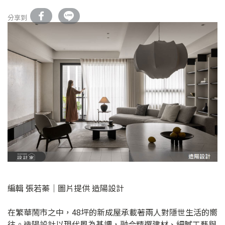
分享到
編輯 張若蓁｜圖片提供 造陽設計
在繁華鬧市之中，48坪的新成屋承載著兩人對隱世生活的嚮
往。造陽設計以現代風為基調，融合精選建材、細膩工藝與