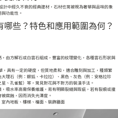
宅設計中經久不衰的經典建材，石材也常被視為奢華與品味的象
用與功能性。
有哪些？特色和應用範圍為何？
鈣，由方解石或白雲石組成，豐富的紋理變化，各種雲石形狀與
華，具有一定的硬度，但質地柔和，適合雕刻與加工，種類繁
色大理石（例：銀狐、卡拉拉）、黑色、灰色（例：安格拉珍
之星、孔雀藍）等，常見對花與不對方的裝潢手法。
漬，吸水率高需保養維護，易有明顯裂縫與瑕疵，若有裂痕或撞
會被腐蝕，因而消失光澤度。
、室內地板、樓梯、檯面、裝飾牆面