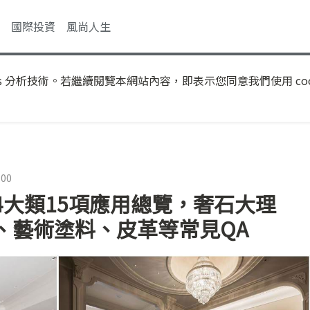
國際投資
風尚人生
s 分析技術。若繼續閱覽本網站內容，即表示您同意我們使用 coo
:00
4大類15項應用總覽，奢石大理
、藝術塗料、皮革等常見QA