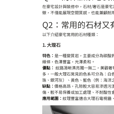
在豪宅設計與裝修中，石材/奢石是豪
徵，不僅能展現空間質感，也能兼顧耐
Q2：常用的石材又
以下介紹豪宅常用的石材種類：
1. 大理石
特色：
是一種變質岩，主要成分為碳酸
線條，色澤豐富，光澤柔和。
優點：
紋路清晰漂亮獨一無二，美觀奢
多，一般大理石常見的色系可分為：白
珠、銀河灰）、黃色、藍色（例：海洋
缺點：
價格高昂，孔隙較大容易滲透污
傷，較不易保養或加工處理、不耐酸性
應用範圍：
紋理豐富適合大理石電視牆