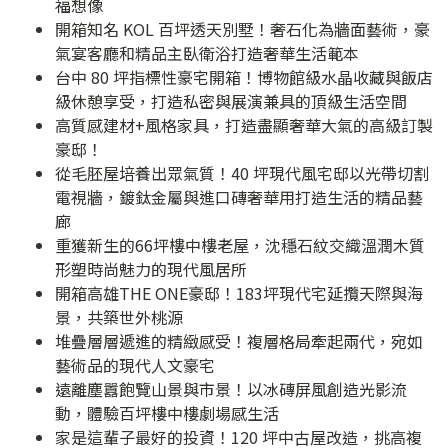
福想像
開箱知名 KOL 百坪透天別墅！奢石化為牆面藝術，豪
氣宴客廳和精品主臥衛浴打造奢華生活範本
台中 80 坪指標性豪宅開箱！博物館級水晶收藏與飯店
級休憩享受，打造私密與展演兼具的頂級生活空間
高質感建材+風格家具，打造盡顯奢華大氣的高級訂製
豪邸！
從毛胚屋培養出眾氣質！40 坪現代風宅邸以光帶切割
電視牆，鍍鈦金屬與進口磚奢華用打造生活的精品藝
廊
重獲新生的66坪樓中樓老屋，沈穩石紋交織溫潤木質
形塑時尚魅力的現代風居所
開箱高雄THE ONE豪邸！183坪現代宅延攬天際與海
景，共築世外桃源
堆疊層層遞進的精緻感受！複層格局牽起兩代，宛如
藝術品的現代人文豪宅
遠離塵囂飽覽山景與市景！以冰磚屏風創造光影流
動，體驗百坪樓中樓劇場感生活
家是這輩子最好的投資！120 坪中古屋改造，挑高複