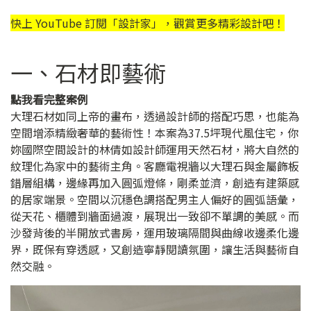
快上 YouTube 訂閱「
設計家
」，觀賞更多精彩設計吧！
一、石材即藝術
點我看完整案例
大理石材如同上帝的畫布，透過設計師的搭配巧思，也能為
空間增添精緻奢華的藝術性！本案為37.5坪現代風住宅，你
妳國際空間設計的林倩如設計師運用天然石材，將大自然的
紋理化為家中的藝術主角。客廳電視牆以大理石與金屬飾板
錯層組構，邊緣再加入圓弧燈條，剛柔並濟，創造有建築感
的居家端景。空間以沉穩色調搭配男主人偏好的圓弧語彙，
從天花、櫃體到牆面過渡，展現出一致卻不單調的美感。而
沙發背後的半開放式書房，運用玻璃隔間與曲線收邊柔化邊
界，既保有穿透感，又創造寧靜閱讀氛圍，讓生活與藝術自
然交融。