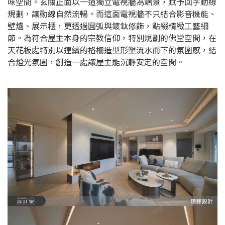
味空間。玄關正面以一道獨立電視牆為端景，賦予回字動線
規劃，讓動線自然流暢。而這面電視牆不只結合影音機能、
壁爐、展示櫃，更透過圓弧與鍍鈦修飾，點綴精緻工藝細
節。為符合屋主本身的宗教信仰，特別規劃的佛堂空間，在
天花板處特別以連續的格柵造型形塑流水而下的氛圍感，結
合燈光氛圍，創造一處讓屋主能沉靜安定的空間。