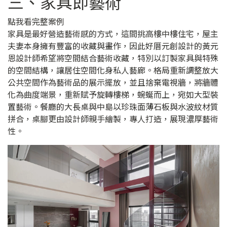
三、家具即藝術
點我看完整案例
家具是最好營造藝術感的方式，這間挑高樓中樓住宅，屋主
夫妻本身擁有豐富的收藏與畫作，因此好厝元創設計的黃元
恩設計師希望將空間結合藝術收藏，特別以訂製家具與特殊
的空間結構，讓居住空間化身私人藝廊。格局重新調整放大
公共空間作為藝術品的展示擺放，並且捨棄電視牆，將牆體
化為曲度端景，重新賦予旋轉樓梯，蜿蜒而上，宛如大型裝
置藝術。餐廳的大長桌與中島以珍珠面薄石板與水波紋材質
拼合，桌腳更由設計師親手繪製，專人打造，展現濃厚藝術
性。