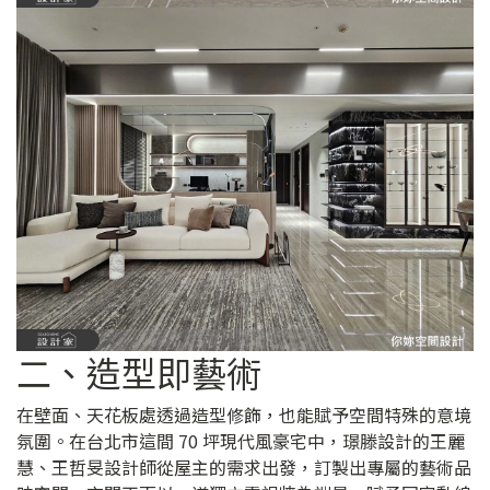
二、造型即藝術
在壁面、天花板處透過造型修飾，也能賦予空間特殊的意境
氛圍。在台北市這間 70 坪現代風豪宅中，璟滕設計的王麗
慧、王哲旻設計師從屋主的需求出發，訂製出專屬的藝術品