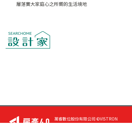
層落實大家庭心之所嚮的生活境地
萬睿數位股份有限公司 ©VISTRON
DIGITAL All Right Reserved. 若您有任
何意見或指教，請與
我們聯絡
|
隱私