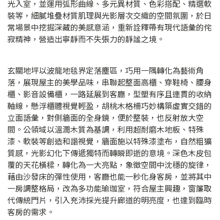
光入室，並運用弧形曲線、多元異材質、色彩搭配、精選軟
裝等，細膩堆疊材質肌理與光影層次交織的空間氛圍，於日
常場景中挖掘深藏的美感意涵，重新詮釋帶有現代語彙的侘
寂精神，營造出寧靜而不失張力的靜謐之境。
玄關地坪以波龍地毯界定落塵區，巧用一隅轉化為藝術角
落，展現屋主的美學品味，串聯起整面高櫃、穿鞋椅、腰身
櫃、影音設備櫃，一路延展到客廳，型塑有序且連貫的收納
軸線，懸浮櫃體視覺輕盈，胡桃木格柵巧妙構築虛實交錯的
立面語彙，對側牆面的全身鏡，便於整裝，也反射放大空
間。公領域以溫潤木質為基調，利用超耐磨木地板、特殊
漆、軟裝等創造和諧視覺，牆面施以特殊漆塗布，自然粗獷
質感，光影幻化下傳遞獨特而轉瞬即逝的意境。深色木皮包
覆的天花橫樑，轉化為一大亮點，象徵空間中沈穩的旋律，
藉由沙發床的彈性使用，客廳也能一秒化身客房，並將其中
一房調整格局，改為多功能瑜珈室，符合屋主興趣，窗簾取
代傳統門片，引入充沛採光提升廊道的明亮度，也達到臨時
客房的需求。