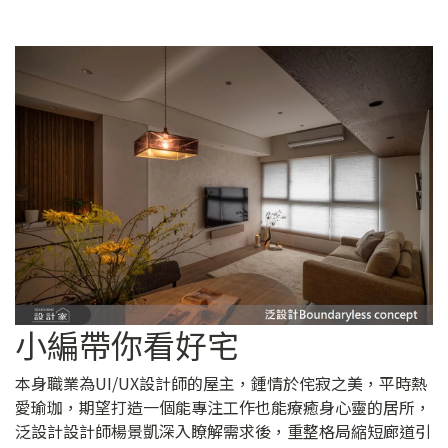
小編帶你看好宅
本身職業為UI/UX設計師的屋主，鍾情於侘寂之美，平時熱
愛瑜珈，期望打造一個能專注工作也能療癒身心靈的居所，
泛設計設計師楊景凱深入瞭解需求後，重整格局縮短廊道引