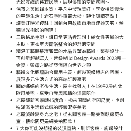
光影互織的侘寂居所，展現優雅的空間氛圍～
侘寂之美回歸本質，平凡中發現美好，享受樸質慢活
的寧靜生活！岩石塗料覆蓋大樑，轉化吸睛亮點！
讓美好時光停駐！回到台東故鄉自地自建透天宅，傾
聽陽光樹影的呢喃！
三房格局重塑，讓日常更貼近理想！給女性專屬的大
主臥、更衣室與衛浴整合的超舒適空間
精湛工藝將璀璨奢華的水晶昇華為藝術，築夢設計一
再創新超越眾人，晉級Wild Design Awards 2023唯一
金獎，榮耀之路從亞洲邁向世界之顛
藝術文化底蘊融合實用主義，超越頂級飯店的呵護，
展現多元生活方式的高端訂製豪宅
關於媽媽的老後生活，屋主找對人！在19坪2房的北
歐風美宅，享受自我與親情的溫馨陪伴
老屋翻新客廳轉45度角，換來開闊的空間尺度，也創
造滿滿生活儀式感的輕奢混搭美宅
老屋減齡變身光之宅！從玄關客廳一路美到臥房更衣
室，樓梯間更是網美拍照款！
7 大你可能沒想過的裝潢盲點，刷新客廳、廚房設計