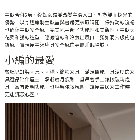
主臥合併2房，縮短廊道並改變主浴入口，型塑雙面採光的
優勢，以穿透簾將主臥室與書房更衣區隔開，保持動線流暢
也確保主臥安全感，完美地平衡了功能性和美觀性。主臥天
花柔和弧線造型，隱藏管線和冷氣出風口，猶如洞穴般的包
覆感，實現屋主渴望具安全感的專屬睡眠場域。
小編的最愛
餐廳以訂製木桌、木櫃、簡約家具，滿足機能，具溫度的家
具選品陪伴屋主，承載歲月痕跡，垂吊著手工鑲嵌玻璃燈
具，富有照明功能，也呼應侘寂氛圍，讓屋主居家工作時，
更能沉澱心靈。