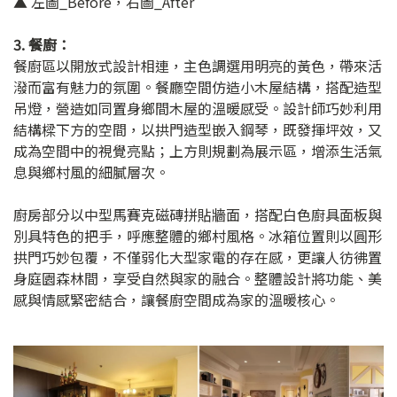
▲ 左圖_Before，右圖_After
3. 餐廚：
餐廚區以開放式設計相連，主色調選用明亮的黃色，帶來活
潑而富有魅力的氛圍。餐廳空間仿造小木屋結構，搭配造型
吊燈，營造如同置身鄉間木屋的溫暖感受。設計師巧妙利用
結構樑下方的空間，以拱門造型嵌入鋼琴，既發揮坪效，又
成為空間中的視覺亮點；上方則規劃為展示區，增添生活氣
息與鄉村風的細膩層次。
廚房部分以中型馬賽克磁磚拼貼牆面，搭配白色廚具面板與
別具特色的把手，呼應整體的鄉村風格。冰箱位置則以圓形
拱門巧妙包覆，不僅弱化大型家電的存在感，更讓人彷彿置
身庭園森林間，享受自然與家的融合。整體設計將功能、美
感與情感緊密結合，讓餐廚空間成為家的溫暖核心。