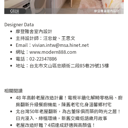
Designer Data
摩登雅舍室內設計
主持設計師：汪忠錠、王思文
Email：
vivian.intw@msa.hinet.net
網址：
www.modern888.com
電話：02-22347886
地址：
台北市文山區忠順街二段85巷29號15樓
相關閱讀
48 年高齡老屋改造計畫！電視半牆化解畸零格局、廚
房翻新升級餐廚機能，陳舊老宅化身溫馨鄉村宅
北台灣50年老屋翻新，為古董傢俱而築的時光之居！
日光漫入、綠植環繞，新舊交織低語歲月故事
老屋改造好難？4招達成舒適與高顏值！