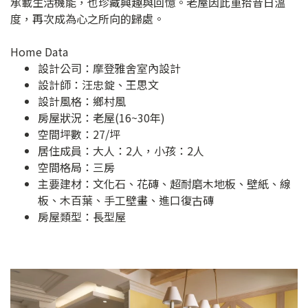
承載生活機能，也珍藏興趣與回憶。老屋因此重拾昔日溫
度，再次成為心之所向的歸處。
Home Data
設計公司：
摩登雅舍室內設計
設計師：汪忠錠、王思文
設計風格：鄉村風
房屋狀況：老屋(16~30年)
空間坪數：27/坪
居住成員：大人：2人，小孩：2人
空間格局：三房
主要建材：文化石、花磚、超耐磨木地板、壁紙、線
板、木百葉、手工壁畫、進口復古磚
房屋類型：長型屋