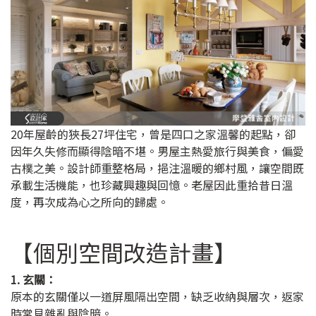
20年屋齡的狹長27坪住宅，曾是四口之家溫馨的起點，卻
因年久失修而顯得陰暗不堪。男屋主熱愛旅行與美食，偏愛
古樸之美。設計師重整格局，挹注溫暖的鄉村風，讓空間既
承載生活機能，也珍藏興趣與回憶。老屋因此重拾昔日溫
度，再次成為心之所向的歸處。
【個別空間改造計畫】
1. 玄關：
原本的玄關僅以一道屏風隔出空間，缺乏收納與層次，返家
時常見雜亂與陰暗。