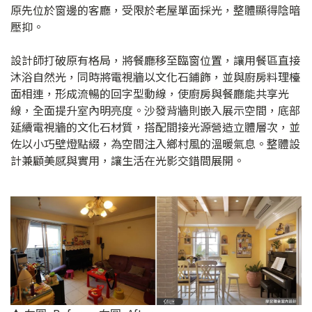
原先位於窗邊的客廳，受限於老屋單面採光，整體顯得陰暗
壓抑。
設計師打破原有格局，將餐廳移至臨窗位置，讓用餐區直接
沐浴自然光，同時將電視牆以文化石鋪飾，並與廚房料理檯
面相連，形成流暢的回字型動線，使廚房與餐廳能共享光
線，全面提升室內明亮度。沙發背牆則嵌入展示空間，底部
延續電視牆的文化石材質，搭配間接光源營造立體層次，並
佐以小巧壁燈點綴，為空間注入鄉村風的溫暖氣息。整體設
計兼顧美感與實用，讓生活在光影交錯間展開。