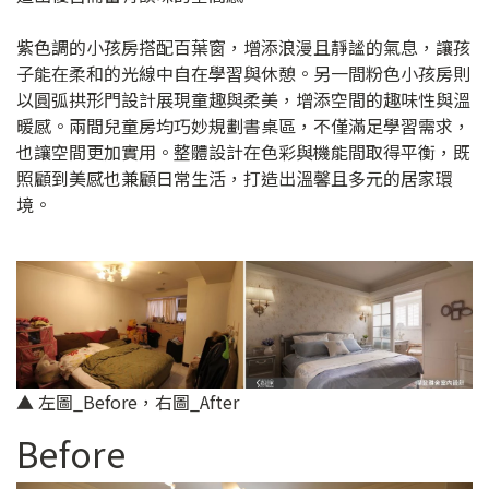
紫色調的小孩房搭配百葉窗，增添浪漫且靜謐的氣息，讓孩
子能在柔和的光線中自在學習與休憩。另一間粉色小孩房則
以圓弧拱形門設計展現童趣與柔美，增添空間的趣味性與溫
暖感。兩間兒童房均巧妙規劃書桌區，不僅滿足學習需求，
也讓空間更加實用。整體設計在色彩與機能間取得平衡，既
照顧到美感也兼顧日常生活，打造出溫馨且多元的居家環
境。
▲ 左圖_Before，右圖_After
Before