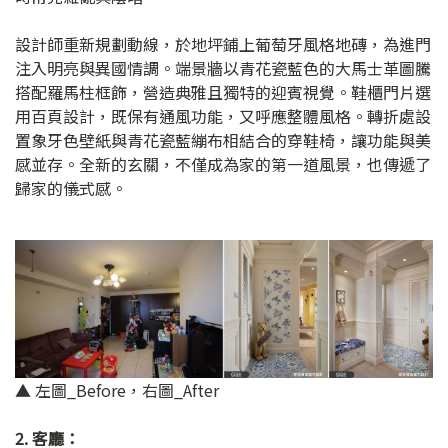
設計師重新規劃動線，於地坪鋪上葡萄牙風格地磚，為進門
注入明亮與異國情調。端景牆以青花瓷藍色的大馬士革圖騰
搭配羅馬柱框飾，營造典雅且獨特的迎賓視覺。鞋櫃門片選
用百頁設計，既保有通風功能，又呼應整體風格。轉折處設
置象牙色壁紙與青花瓷藍繃布相結合的穿鞋椅，讓功能與美
感並存。全新的玄關，不僅成為家的第一道風景，也傳遞了
歸家的儀式感。
▲ 左圖_Before，右圖_After
2. 客廳：