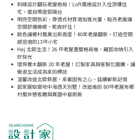
斜線設計翻玩老屋格局！Loft風格設計入住頂樓住
宅，還自帶度假陽台
明亮空間色彩、穿透式材質增加進光量，點亮老屋讓
空間舒適療癒、乾爽好住！
跳色讓鄉村風美出新高度！40年老屋翻新，打造空間
感倍增的13坪小宅
Hej 北歐生活！26 坪老屋重塑格局後，藏起收納引入
好採光
環保實木翻新 20 年老屋！訂製家具與客製化圖騰，讓
衝浪生活成為家的標誌
溫馨改造北歐新居，承載固有之心、延續嶄新記憶
起家厝蛻變地中海透天別墅！改造後的 80坪老屋有鄉
村風休憩客廳與異國中島廚房