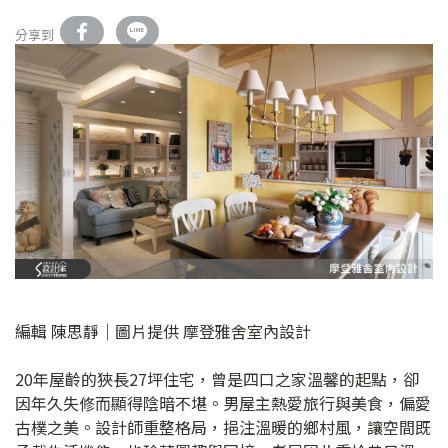
分享到
編輯 陳思靜｜圖片提供 摩登雅舍室內設計
20年屋齡的狹長27坪住宅，曾是四口之家溫馨的起點，卻
因年久失修而顯得陰暗不堪。男屋主熱愛旅行與美食，偏愛
古樸之美。設計師重整格局，挹注溫暖的鄉村風，讓空間既