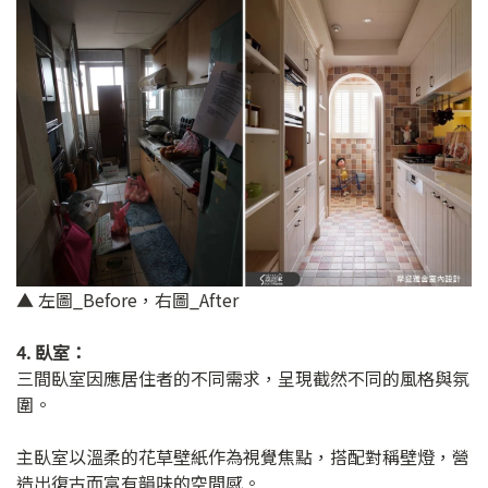
▲ 左圖_Before，右圖_After
4. 臥室：
三間臥室因應居住者的不同需求，呈現截然不同的風格與氛
圍。
主臥室以溫柔的花草壁紙作為視覺焦點，搭配對稱壁燈，營
造出復古而富有韻味的空間感。