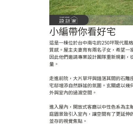
小編帶你看好宅
這是一棟位於台中南屯的250坪現代風
質感。屋主夫妻育有兩名子女，希望一
因此他們邀請專業設計團隊重新規劃，
量。
走進前院，大片草坪與錯落其間的石雕
宅邸增添自然靜謐的氛圍。玄關處以幾
外與室內的過渡空間。
進入屋內，開放式客廳以中性色系為主
庭園景致引入室內，讓空間有了更延伸
並存的視覺焦點。