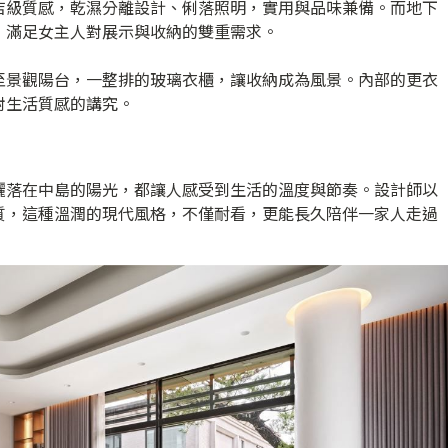
店級質感，乾濕分離設計、俐落照明，實用與品味兼備。而地下
，滿足女主人對展示與收納的雙重需求。
至景觀陽台，一整排的玻璃衣櫃，讓收納成為風景。內部的更衣
對生活質感的講究。
灑落在中島的陽光，都讓人感受到生活的溫度與節奏。設計師以
質，這種溫潤的現代風格，不僅耐看，更能長久陪伴一家人走過