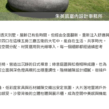
格透天別墅，屋齡已有些時間，但經由全面翻新，重新注入舒適
家四口在這棟五房三廳五衛的大宅中，能自在生活、共享時光。
從空間分配、材質選用到光線導入，每一個細節都經過縝密考
座椅，營造出沉靜的日式禪意；綠意庭園與松樹相映成趣，也為
何立面與深色燈具襯托出穩重調性，階梯鋪陳設計細膩，銜接戶
軸，低彩度家具與石材鋪陳交織出安定氛圍，大片落地窗將戶外
的感受。沙發背後的立體柱體與展示櫃，成為空間中美感與機能