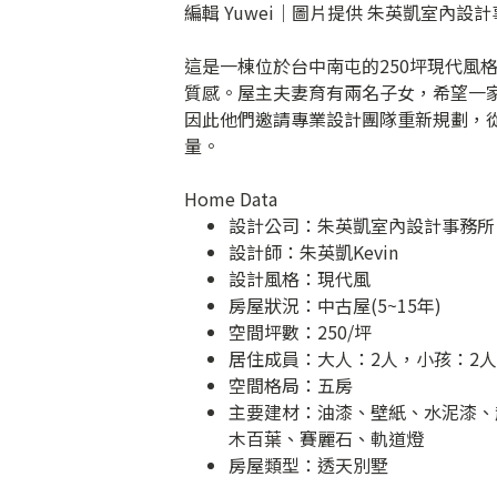
編輯 Yuwei｜圖片提供 朱英凱室內設
這是一棟位於台中南屯的250坪現代風
質感。屋主夫妻育有兩名子女，希望一
因此他們邀請專業設計團隊重新規劃，
量。
Home Data
設計公司：
朱英凱室內設計事務所
設計師：朱英凱Kevin
設計風格：現代風
房屋狀況：中古屋(5~15年)
空間坪數：250/坪
居住成員：大人：2人，小孩：2人
空間格局：五房
主要建材：油漆、壁紙、水泥漆、
木百葉、賽麗石、軌道燈
房屋類型：透天別墅