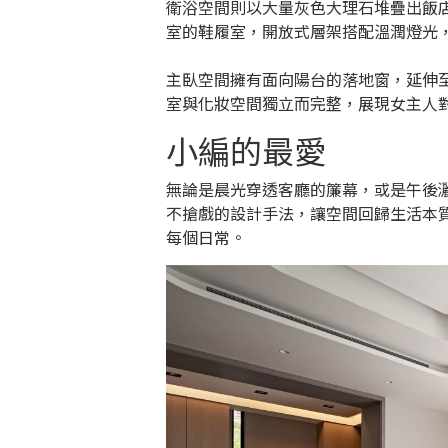
衛浴空間則以大量灰色大理石堆疊出飯
室的鞋履室，開放式層架搭配溫潤燈光
主臥空間擁有面向陽台的落地窗，延伸
室與化妝空間獨立而完整，展現女主人
小編的最愛
無論是晨光穿透客廳的簾幕，或是午後
不搶戲的設計手法，讓空間回歸生活本
每個日常。