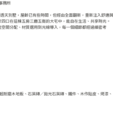
計事務所
格透天別墅，屋齡已有些時間，但經由全面翻新，重新注入舒適
家四口在這棟五房三廳五衛的大宅中，能自在生活、共享時光。
從空間分配、材質選用到光線導入，每一個細節都經過縝密考
超耐磨木地板、石英磚／拋光石英磚、鐵件、木作貼皮、烤漆、