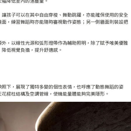
大幅降低室內的落塵量。
，讓孩子可以在其中自由穿梭、舞動跳躍，亦能確保使用的安全
鏡面，練習舞蹈時亦能隨時審視動作姿態；另一側牆面則裝設把
源外，以線性光源和弧形燈帶作為輔助照明，除了賦予唯美優雅
，降低視覺負擔，提升舒適感。
映照下，展現了獨特多變的個性表情，也呼應了動態舞蹈的姿
天花樑柱結構及空調管線，使機能量體能夠完美隱形。