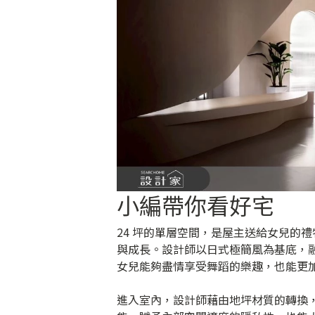
小編帶你看好宅
24 坪的單層空間，是屋主送給女兒的
與成長。設計師以日式極簡風為基底，
女兒能夠盡情享受舞蹈的樂趣，也能更
進入室內，設計師藉由地坪材質的轉換