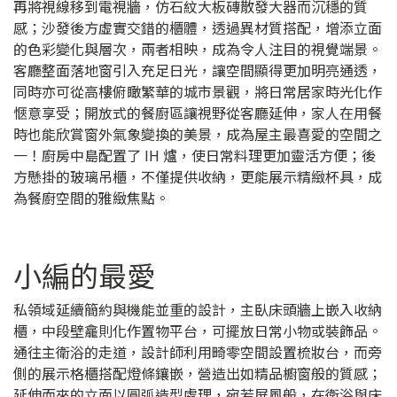
再將視線移到電視牆，仿石紋大板磚散發大器而沉穩的質
感；沙發後方虛實交錯的櫃體，透過異材質搭配，增添立面
的色彩變化與層次，兩者相映，成為令人注目的視覺端景。
客廳整面落地窗引入充足日光，讓空間顯得更加明亮通透，
同時亦可從高樓俯瞰繁華的城市景觀，將日常居家時光化作
愜意享受；開放式的餐廚區讓視野從客廳延伸，家人在用餐
時也能欣賞窗外氣象變換的美景，成為屋主最喜愛的空間之
一！廚房中島配置了 IH 爐，使日常料理更加靈活方便；後
方懸掛的玻璃吊櫃，不僅提供收納，更能展示精緻杯具，成
為餐廚空間的雅緻焦點。
小編的最愛
私領域延續簡約與機能並重的設計，主臥床頭牆上嵌入收納
櫃，中段壁龕則化作置物平台，可擺放日常小物或裝飾品。
通往主衛浴的走道，設計師利用畸零空間設置梳妝台，而旁
側的展示格櫃搭配燈條鑲嵌，營造出如精品櫥窗般的質感；
延伸而來的立面以圓弧造型處理，宛若屏風般，在衛浴與床