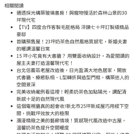
相關閱讀
通透採光構築玻璃書房！與寵物慢活於森林山景的30
坪現代宅
【TV】四度合作客製毛胚格局 淬鍊七十坪訂製級精品
豪邸
首購預售屋！23坪奶茶色自然風格質感宅，新婚夫妻
的暖調溫馨日常
15 坪小宅竟有大書牆？ 用雙面收納設計，為愛閱讀的
屋主夫妻打造溫馨現代宅！
台北信義區老屋改造後，日光盈滿大地色居家，開放
式書牆、療癒臥榻、L型轉折與造型門框，構築迷人的
空間景深
完美收納範例看這裡！輕柔奶茶色加點陽光，調配清
新感十足的自然現代風
這個電視牆真的超會收!新北市25坪新成屋巧用樑下空
間，挑戰坪效放大的極限
瀰漫精緻之美的藝廊情境！質感現代風改造中古屋，
溫馨奶茶色提升空間暖度