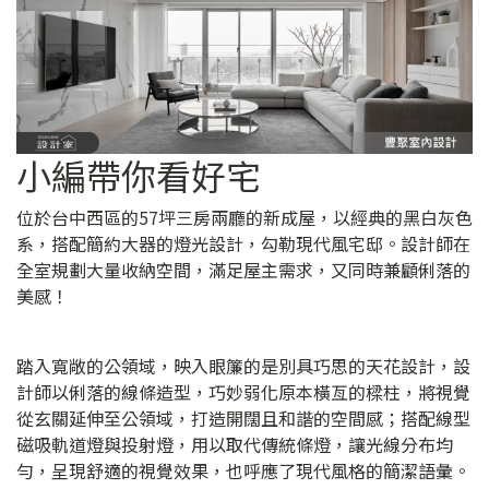
小編帶你看好宅
位於台中西區的57坪三房兩廳的新成屋，以經典的黑白灰色
系，搭配簡約大器的燈光設計，勾勒現代風宅邸。設計師在
全室規劃大量收納空間，滿足屋主需求，又同時兼顧俐落的
美感！
踏入寬敞的公領域，映入眼簾的是別具巧思的天花設計，設
計師以俐落的線條造型，巧妙弱化原本橫亙的樑柱，將視覺
從玄關延伸至公領域，打造開闊且和諧的空間感；搭配線型
磁吸軌道燈與投射燈，用以取代傳統條燈，讓光線分布均
勻，呈現舒適的視覺效果，也呼應了現代風格的簡潔語彙。