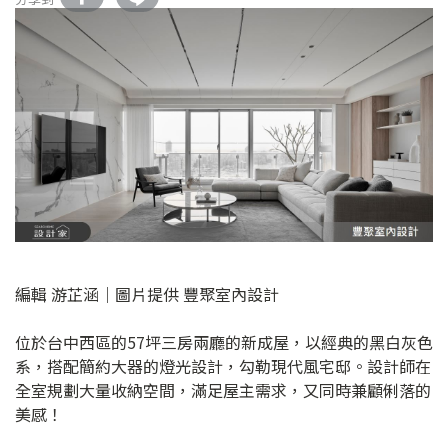
編輯 游芷涵｜圖片提供 豐聚室內設計
位於台中西區的57坪三房兩廳的新成屋，以經典的黑白灰色
系，搭配簡約大器的燈光設計，勾勒現代風宅邸。設計師在
全室規劃大量收納空間，滿足屋主需求，又同時兼顧俐落的
美感！