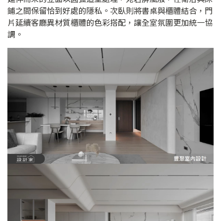
鋪之間保留恰到好處的隱私。次臥則將書桌與櫃體結合，門
片延續客廳異材質櫃體的色彩搭配，讓全室氛圍更加統一協
調。