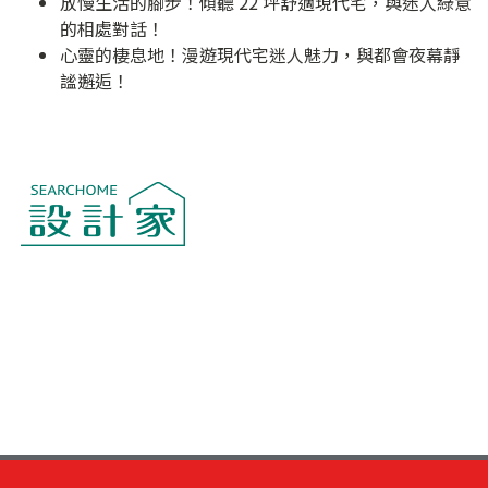
放慢生活的腳步！傾聽 22 坪舒適現代宅，與迷人綠意
的相處對話！
心靈的棲息地！漫遊現代宅迷人魅力，與都會夜幕靜
謐邂逅！