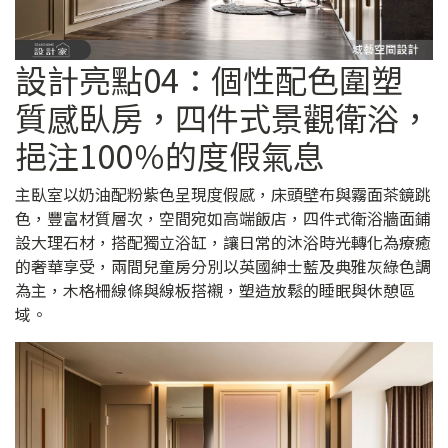
設計亮點04：個性配色圍塑
質感臥房，四件式景觀衛浴，
挹注100％的度假氣息
主臥室以奶油配粉紫色呈現度假感，床頭壁布與霧面茶鏡跳
色，豐富材質層次，空間宛如高端飯店，四件式衛浴牆面鋪
設大理石材，搭配獨立浴缸，讓日常的沐浴時光轉化為療癒
的奢華享受，兩間兒童房分別以英國紳士藍及典雅灰綠色調
為主，木格柵線條與線板搭襯，塑造放鬆的睡眠與休憩區
域。