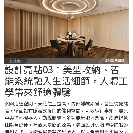
設計亮點03：美型收納、智
能系統融入生活細節，人體工
學帶來舒適體驗
玄關走道空間，天花往上拉高，內部隱藏設備，營造視覺挑
高，壁面設有隱藏式折門的儲物空間，可收納行李箱、嬰兒
車與掃地機器人，動線順暢。多功能房地坪架高，創造視覺
往陽台延伸，有放大空間的效果，牆面設計仿照博物館般的
陳列方式，以鐵件展示架搭配燈光，形成色差與光影層次，