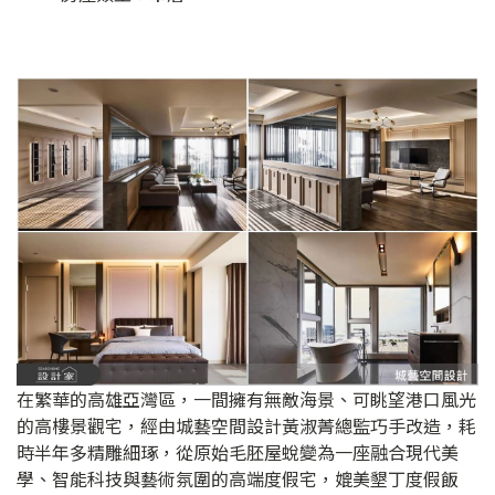
在繁華的高雄亞灣區，一間擁有無敵海景、可眺望港口風光
的高樓景觀宅，經由城藝空間設計黃淑菁總監巧手改造，耗
時半年多精雕細琢，從原始毛胚屋蛻變為一座融合現代美
學、智能科技與藝術氛圍的高端度假宅，媲美墾丁度假飯