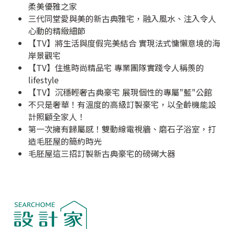
柔美優雅之家
三代同堂愛與美的新古典雅宅，融入風水、注入令人
心動的精緻細節
【TV】將生活與度假完美結合 實現法式慵懶意境的海
岸景觀宅
【TV】住進時尚精品宅 專業團隊實踐令人稱羨的
lifestyle
【TV】沉穩輕奢古典豪宅 展現個性的專屬"藍"公館
不只是奢華！有溫度的高級訂製豪宅，以全齡機能設
計照顧全家人！
第一次擁有歸屬感！雙動線電視牆、磨石子浴室，打
造毛胚屋的簡約時光
毛胚屋這三招訂製新古典豪宅的磅礡大器