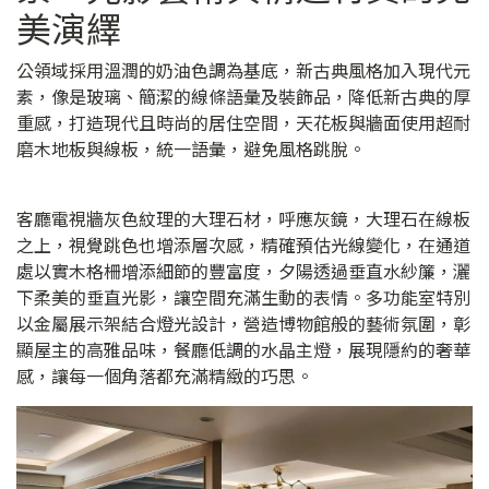
美演繹
公領域採用溫潤的奶油色調為基底，新古典風格加入現代元
素，像是玻璃、簡潔的線條語彙及裝飾品，降低新古典的厚
重感，打造現代且時尚的居住空間，天花板與牆面使用超耐
磨木地板與線板，統一語彙，避免風格跳脫。
客廳電視牆灰色紋理的大理石材，呼應灰鏡，大理石在線板
之上，視覺跳色也增添層次感，精確預估光線變化，在通道
處以實木格柵增添細節的豐富度，夕陽透過垂直水紗簾，灑
下柔美的垂直光影，讓空間充滿生動的表情。多功能室特別
以金屬展示架結合燈光設計，營造博物館般的藝術氛圍，彰
顯屋主的高雅品味，餐廳低調的水晶主燈，展現隱約的奢華
感，讓每一個角落都充滿精緻的巧思。