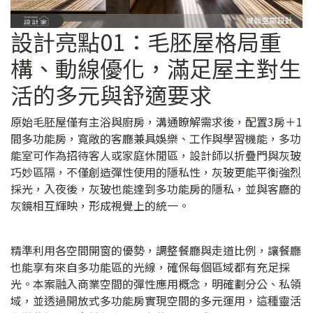
設計亮點01：毛胚屋格局重
構、動線優化，滿足屋主對生
活的多元與舒適要求
原始毛胚屋僅有主浴與廚房，溝通瞭解需求後，配置3房＋1
間多功能房，寬敞的客廳兼具娛樂、工作與學習機能，多功
能室可作為招待客人或家庭休閒區，設計師以折疊門與灰玻
巧妙區隔，不僅創造彈性使用的隱私性，灰玻更能平衡強烈
採光，入夜後，灰玻也能達到多功能房的隱私，並與客廳的
灰鏡相互輝映，形成視覺上的統一。
精準利用各空間開窗的優勢，調整餐廳與走道比例，讓餐廳
也能享有來自多功能區的光線，確保每個區域都有充足採
光。本案融入商業空間的彈性應用概念，明確劃分公、私領
域，並透過開放式多功能房實現空間的多元運用，這種靈活