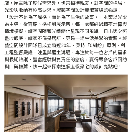
店，屋主除了度假需求外，也常招待親友，對空間的格局、
光影與收納有極高要求。城藝空間設計黃淑菁總監強調：
「設計不是為了風格，而是為了生活的故事。」本案以光影
為主導，從窗簾、格柵到展示架，每一處都經過精密計算與
情境模擬，讓空間隨著光線變化呈現不同風貌，日出與夕照
盡收眼底，讓家不僅是居所，更是一場生活美學的實踐。城
藝空間設計團隊已成立將近20年，秉持「0糾紛」原則，對
工程監督嚴謹，注重與屋主溝通，專注於每一位客戶的需求
與長期維護，豐富經驗與負責任的態度，贏得眾多客戶回訪
與口碑推薦，快一起來探索這個度假豪宅的設計亮點吧！