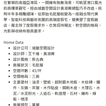
在繁華的高雄亞灣區，一間擁有無敵海景、可眺望港口風光
的高樓景觀宅，經由城藝空間設計黃淑菁總監巧手改造，耗
時半年多精雕細琢，從原始毛胚屋蛻變為一座融合現代美
學、智能科技與藝術氛圍的高端度假宅，媲美墾丁度假飯
店，屋主除了度假需求外，也常招待親友，對空間的格局、
光影與收納有極高要求。
Home Data
設計公司：
城藝空間設計
設計師：王千維、黃淑菁
設計風格：新古典
房屋狀況：毛胚屋
空間坪數：45/坪
空間格局：三房
主要建材：油漆、壁紙、超耐磨木地板、木紋磚、鐵
件、灰鏡、茶玻、木作貼皮、鋼刷木皮、大理石、水
泥／水泥粉光、人造石、軌道燈、石材、繃布、線
板、噴漆
房屋類型：單層