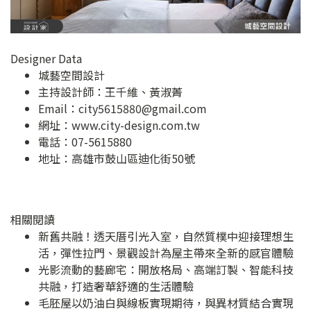
Designer Data
城藝空間設計
主持設計師：王千維、黃淑菁
Email：
city5615880@gmail.com
網址：
www.city-design.com.tw
電話：07-5615880
地址：
高雄市鼓山區迪化街50號
相關閱讀
新舊共融！透天厝引光入室，自然質樸中迎接理想生
活，彈性拉門、景觀設計為屋主帶來全新的感官體驗
光影流動的藝廊宅：開放格局、高端訂製、智能科技
共融，打造奢華舒適的生活體驗
毛胚屋以奶油白與線板實現期待，與異材質結合實現