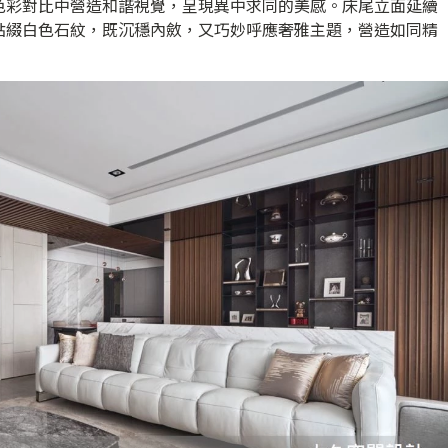
色彩對比中營造和諧視覺，呈現異中求同的美感。床尾立面延續
點綴白色石紋，既沉穩內斂，又巧妙呼應奢雅主題，營造如同精