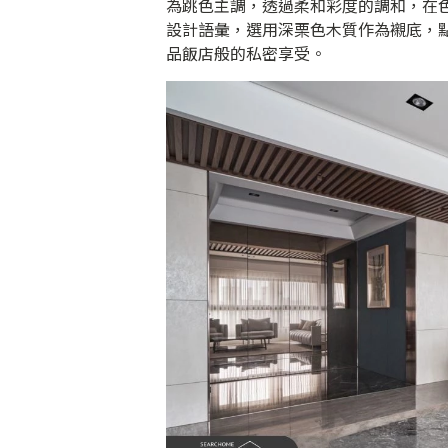
為跳色主調，透過柔和彩度的調和，在
設計語彙，選用深栗色木質作為襯底，
品飯店般的私密享受。