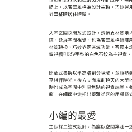
礎上，以奢華風格為設計主軸，巧妙運
昇華整體居住體驗。
入室玄關採開放式設計，透過異材質地
陳，延展空間視覺，也為奢華風格鋪陳
材質轉換，巧妙界定區域功能。客廳主
電視牆則以V字型的白色石紋為主視覺
開放式書房以半高牆劃分場域，並順勢
享相伴時光。後方立面規劃頂天的大型
時也成為空間中別具焦點的視覺端景。
飾，在細節中烘托出優雅從容的用餐儀
小編的最愛
主臥採二進式設計，為寢臥空間築起一