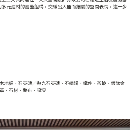
用多元建材的層疊組構，交織出大器而細膩的空間表情，進一步
木地板、石英磚／拋光石英磚、不鏽鋼、鐵件、茶玻、鍍鈦金
革、石材、繃布、噴漆