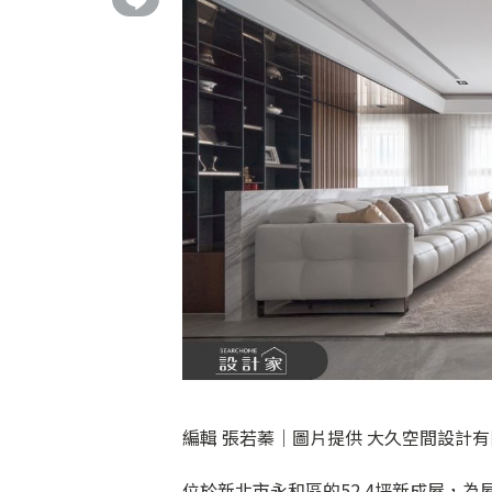
編輯 張若蓁｜圖片提供 大久空間設計
位於新北市永和區的52.4坪新成屋，