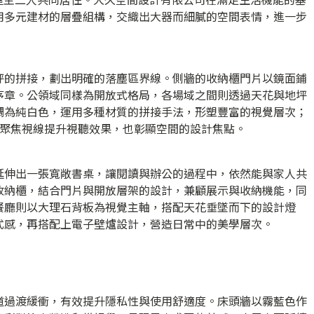
用多元建材的層疊組構，交織出大器而細膩的空間表情，進一步
坪的拼接，劃出明確的落塵區界線。側牆的收納櫃門片以鏡面鋪
序章。公領域同樣為開放式格局，各場域之間則透過天花與地坪
調為純白色，運用多種材質的拼接手法，形塑豐富的視覺層次；
，聚焦視線提升視聽效果，也彰顯空間的設計焦點。
延伸出一張寬敞書桌，讓閱讀與辦公的過程中，依然能與家人共
收納櫃，結合門片與開放層架的設計，兼顧展示與收納機能，同
餐廳則以大理石背板為視覺主軸，搭配天花垂墜而下的設計燈
式感，再搭配上電子壁爐設計，營造日常中的美學層次。
道過渡緩衝，有效提升隱私性與使用舒適度。床頭牆以霧藍色作