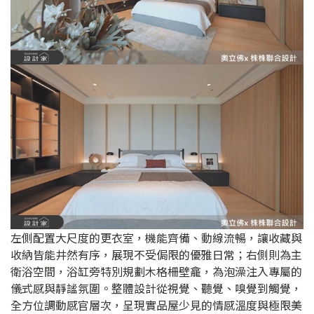
左側配置大尺度的更衣室，機能齊備、動線流暢，讓收藏與
收納皆能井然有序，展現不受侷限的優雅日常；右側則為主
衛浴空間，浴缸旁特別規劃木格柵壁龕，為泡澡注入專屬的
儀式感與靜謐氛圍。整體設計從視覺、聽覺、嗅覺到觸覺，
全方位調動感官層次，呈現實品屋少見的情感溫度與極限美