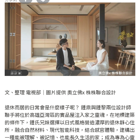
文、整理 電視部│圖片提供 奧立佛x 株株聯合設計
退休而居的日常會是什麼樣子呢？ 鍾鼎與鍾黎兩位設計師
聯手將位於高雄亞灣區的實品屋注入家之靈魂，在地標建築
的條件下，鍾氏兄妹選擇以日式風格營造濃厚的退休靜心住
所，融合自然材料、現代智能科技，結合感官體驗，建構出
一種能被理解、被記憶、也能長久生活的家；成為專為心靈