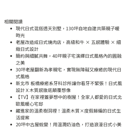
相關閱讀
現代日式混搭透天別墅，130坪自地自建共築親子暖
時光
老屋改造成日式燒肉店，高級和牛 × 五感體驗 × 細
緻日式設計
簡約與細膩共舞，40坪親子宅演繹日式風格內的圓融
之美
30坪老屋翻新為孝親宅，實現無障礙又療癒的現代日
式風格
新北市 板橋療癒系牙科診所讓你看牙不緊張！日式風
設計Ｘ木質感徹底顛覆想像
【TV】在家裡蓋夢想中的樹屋！全家人都愛的日式北
歐風暖心宅邸
藏進家的溫柔樹洞裡！溫柔木質×度假藤編的日式生
活提案
20坪中古屋蛻變！用溫潤奶油色，打造浪漫日式小美