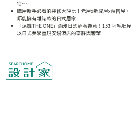
宅～
購屋新手必看的裝修大評比！老屋x新成屋x預售屋，
都能擁有雜誌款的日式居家
「遠雄THE ONE」瀰漫日式靜奢禪意！153 坪毛胚屋
以日式美學重現安縵酒店的寧靜與奢華