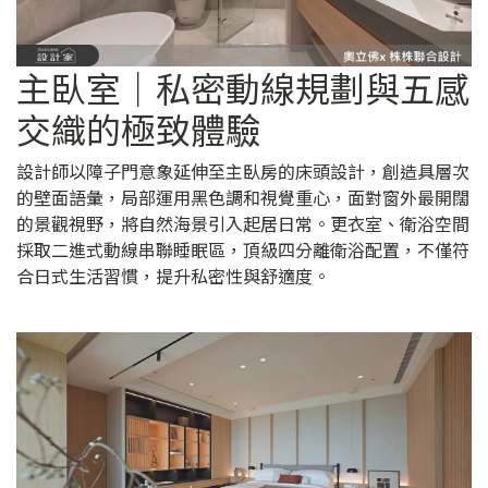
主臥室｜私密動線規劃與五感
交織的極致體驗
設計師以障子門意象延伸至主臥房的床頭設計，創造具層次
的壁面語彙，局部運用黑色調和視覺重心，面對窗外最開闊
的景觀視野，將自然海景引入起居日常。更衣室、衛浴空間
採取二進式動線串聯睡眠區，頂級四分離衛浴配置，不僅符
合日式生活習慣，提升私密性與舒適度。