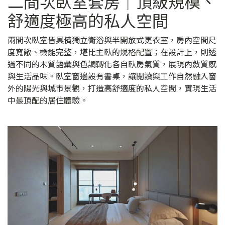
二間次臥室套房｜頂級規模、
舒適度極高的私人空間
兩間次臥室皆具備獨立衛浴與半開放式更衣室，房內空間尺
度寬敞、機能完整，堪比主臥的規格配置；在設計上，則透
過不同的木質語彙與色調轉化各自臥房氣質，展現內斂質感
與生活品味。臥室窗邊設有書桌，讓閱讀與工作自然融入窗
外的陽光與城市景觀，打造高舒適度的私人空間，實現生活
中最頂配的居住體驗。