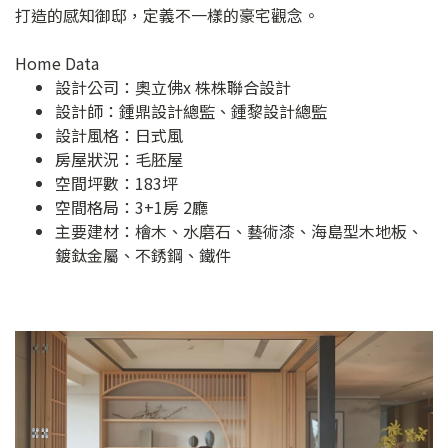
打造的感知御邸，定義不一樣的豪宅觀念。
Home Data
設計公司：
奧立佛x 株株聯合設計
設計師：鍾鼎設計總監、鍾黎設計總監
設計風格：日式風
房屋狀況：毛胚屋
空間坪數：183坪
空間格局：3+1房 2廳
主要建材：檜木、水磨石、藝術漆、海島型木地板、
鍍鈦金屬、不銹鋼、鐵件