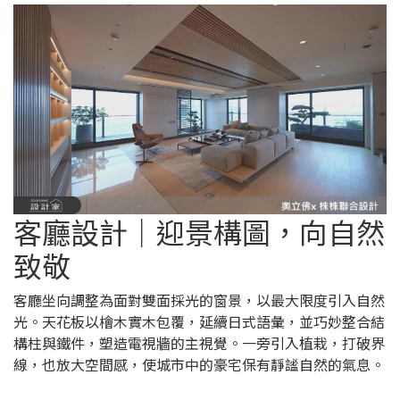
客廳設計｜迎景構圖，向自然
致敬
客廳坐向調整為面對雙面採光的窗景，以最大限度引入自然
光。天花板以檜木實木包覆，延續日式語彙，並巧妙整合結
構柱與鐵件，塑造電視牆的主視覺。一旁引入植栽，打破界
線，也放大空間感，使城市中的豪宅保有靜謐自然的氣息。