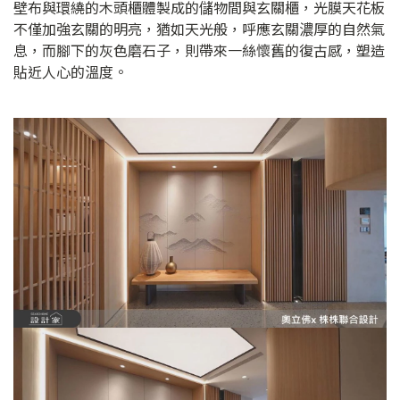
壁布與環繞的木頭櫃體製成的儲物間與玄關櫃，光膜天花板
不僅加強玄關的明亮，猶如天光般，呼應玄關濃厚的自然氣
息，而腳下的灰色磨石子，則帶來一絲懷舊的復古感，塑造
貼近人心的溫度。