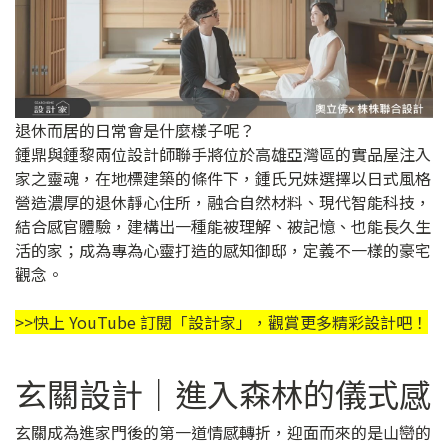
退休而居的日常會是什麼樣子呢？
鍾鼎與鍾黎兩位設計師聯手將位於高雄亞灣區的實品屋注入
家之靈魂，在地標建築的條件下，鍾氏兄妹選擇以日式風格
營造濃厚的退休靜心住所，融合自然材料、現代智能科技，
結合感官體驗，建構出一種能被理解、被記憶、也能長久生
活的家；成為專為心靈打造的感知御邸，定義不一樣的豪宅
觀念。
>>快上 YouTube 訂閱「
設計家
」，觀賞更多精彩設計吧！
玄關設計｜進入森林的儀式感
玄關成為進家門後的第一道情感轉折，迎面而來的是山巒的