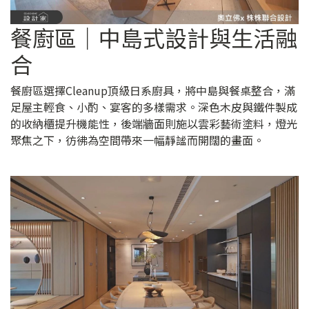
餐廚區｜中島式設計與生活融
合
餐廚區選擇Cleanup頂級日系廚具，將中島與餐桌整合，滿
足屋主輕食、小酌、宴客的多樣需求。深色木皮與鐵件製成
的收納櫃提升機能性，後端牆面則施以雲彩藝術塗料，燈光
聚焦之下，彷彿為空間帶來一幅靜謐而開闊的畫面。