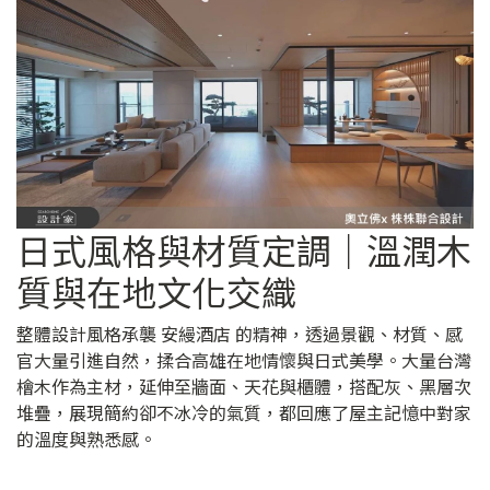
日式風格與材質定調｜溫潤木
質與在地文化交織
整體設計風格承襲 安縵酒店 的精神，透過景觀、材質、感
官大量引進自然，揉合高雄在地情懷與日式美學。大量台灣
檜木作為主材，延伸至牆面、天花與櫃體，搭配灰、黑層次
堆疊，展現簡約卻不冰冷的氣質，都回應了屋主記憶中對家
的溫度與熟悉感。