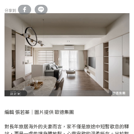
分享到
編輯 張若蓁｜圖片提供 歐德集團
對長年旅居海外的夫妻而言，家不僅是旅途中短暫歇息的驛
站，更是一處能讓身體放鬆、心靈安歇的溫柔所在。出於對