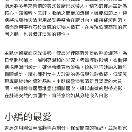
廚房將多年來習慣的美式餐廚形式帶入，精巧的佈局設計為
核心，讓備料、烹飪、收納之間更加流暢。機能細節上，特
別將垃圾桶與清潔用品妥善整合在廚具內，維持整潔俐落。
牆面選用帶有石紋質感的沉穩人造石，在展現低調高雅的氛
圍之餘，也具備好清潔的特性。
主臥保留雙面採光優勢，使晨光伴隨窗外景致輕柔灑落，為
日常起居鋪上一層明亮溫和的光感。考量坪數限制，衣櫃特
別採用滑門設計，確保動線寬敞流暢。梳妝區巧妙融入轉角
櫃體設計，精心陳列女主人珍愛的香氛與包款收藏，低調展
現專屬於她的優雅品味。主臥房盈溢著清新且溫暖的木質
調，格柵線條層層堆疊出細膩層次，綴以幽微的燈帶光影，
在靜謐安然的氛圍中，將詩意恰如其分地嵌入日常。
小編的最愛
書房運用圓弧半高牆輕柔劃分，保留開闊的視野，並規劃寬