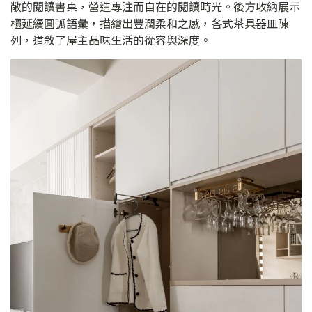
敞的閱讀書桌，營造專注而自在的閱讀時光。後方收納展示
櫃延續圓弧語彙，描繪出豐潤柔和之感，各式茶具器皿陳
列，道敘了屋主品味生活的從容與深度。