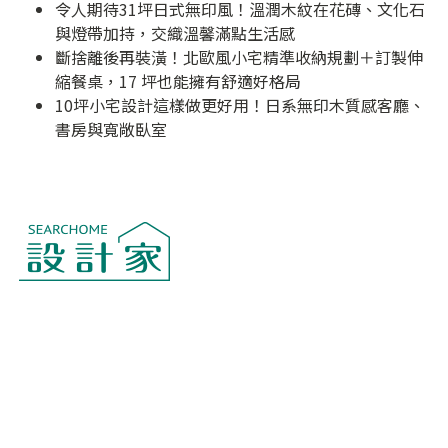
令人期待31坪日式無印風！溫潤木紋在花磚、文化石
與燈帶加持，交織溫馨滿點生活感
斷捨離後再裝潢！北歐風小宅精準收納規劃＋訂製伸
縮餐桌，17 坪也能擁有舒適好格局
10坪小宅設計這樣做更好用！日系無印木質感客廳、
書房與寬敞臥室