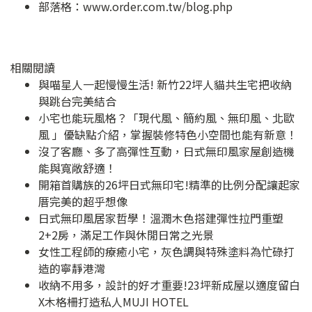
部落格：
www.order.com.tw/blog.php
相關閱讀
與喵星人一起慢慢生活! 新竹22坪人貓共生宅把收納
與跳台完美結合
小宅也能玩風格？「現代風、簡約風、無印風、北歐
風 」優缺點介紹，掌握裝修特色小空間也能有新意！
沒了客廳、多了高彈性互動，日式無印風家屋創造機
能與寬敞舒適！
開箱首購族的26坪日式無印宅!精準的比例分配讓起家
厝完美的超乎想像
日式無印風居家哲學！溫潤木色搭建彈性拉門重塑
2+2房，滿足工作與休閒日常之光景
女性工程師的療癒小宅，灰色調與特殊塗料為忙碌打
造的寧靜港灣
收納不用多，設計的好才重要!23坪新成屋以適度留白
X木格柵打造私人MUJI HOTEL