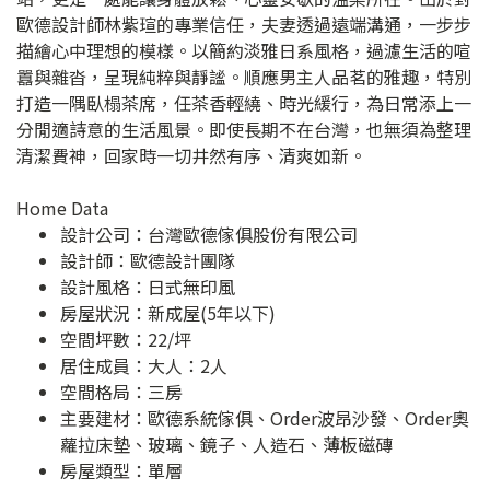
歐德設計師林紫瑄的專業信任，夫妻透過遠端溝通，一步步
描繪心中理想的模樣。以簡約淡雅日系風格，過濾生活的喧
囂與雜沓，呈現純粹與靜謐。順應男主人品茗的雅趣，特別
打造一隅臥榻茶席，任茶香輕繞、時光緩行，為日常添上一
分閒適詩意的生活風景。即使長期不在台灣，也無須為整理
清潔費神，回家時一切井然有序、清爽如新。
Home Data
設計公司：
台灣歐德傢俱股份有限公司
設計師：歐德設計團隊
設計風格：日式無印風
房屋狀況：新成屋(5年以下)
空間坪數：22/坪
居住成員：大人：2人
空間格局：三房
主要建材：歐德系統傢俱、Order波昂沙發、Order奧
蘿拉床墊、玻璃、鏡子、人造石、薄板磁磚
房屋類型：單層