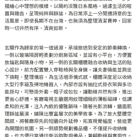
描繪心中理想的模樣。以簡約淡雅日系風格，過濾生活的喧
囂與雜沓，呈現純粹與靜謐，為日常添上一分閒適詩意的生
活風景。即使長期不在台灣，也無須為整理清潔費神，回家
時一切井然有序、清爽如新。
玄關作為歸家的第一道過渡，承接旅途到安定的節奏轉換，
一側以玻璃隔屏輕柔劃分廚房區域，並設有小平台，方便置
放鑰匙與隨身小物。另一側的玄關櫃體融合收納與生活的貼
心設計，前方配置雙人穿鞋椅與全身鏡，讓夫妻倆能並肩坐
下換鞋、整理儀容，為生活增添儀式感。櫃體深度足以收納
大型行李箱及掃地機器人，內部亦設有抽拉式掛衣架與多功
能掛勾，可懸掛外套、帽子或包包，讓動線井然有序，進出
更省心舒適。客廳電視主牆選用紋理細緻的薄板磁磚，低調
柔和的光澤，注入內斂的優雅韻味。隨著光影流轉，牆面肌
理靜謐展演，鋪陳出豐富層次的美學敘事。為了放大整體空
間感，將餐廳原先的短牆向外延伸，拓寬視覺幅度，營造更
為開闊的氛圍。另一側順勢規劃備品櫃，不僅提升收納機
能，也方便日常通往衛浴時取用備品，兼顧動線與實用性。