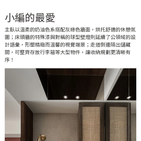
小編的最愛
主臥以溫柔的奶油色系搭配灰綠色牆面，烘托舒適的休憩氛
圍；床頭牆的特殊漆與對稱的球型壁燈則延續了公領域的設
計語彙，形塑精緻而溫馨的視覺端景；走道側邊隔出儲藏
間，可整齊存放行李箱等大型物件，讓收納規劃更清晰有
序！