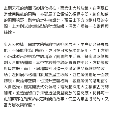
玄關天花的鏡面巧妙隱化樑柱，而旁側大片灰鏡，在滿足日
常使用機能的同時，亦延展了公領域的視覺空間，創造加倍
的開闊視野；懸空的穿鞋椅設計，預留出下方收納鞋履的空
間，上方則以鈴鐺造型的壁燈點綴，溫柔守候每一次啟程與
歸途。
步入公領域，開放式的餐廚空間迎面展開，中島結合餐桌機
能，不僅能作為用餐區，更可在日常多功能使用，而上方的
小巧球型吊燈則為空間增添了圓潤的生活感。餐廚區兩側規
劃大片收納櫃體，其中在右側中段配置置物平台，方便擺放
廚房電器，而上下層櫃體則可進一步滿足備品與雜物的收
納；左側展示格櫃用於擺放屋主收藏，並在旁側搭配一面裝
飾鏡，既延伸空間，也提升整體格調。客廳旁側的落地窗引
入自然光，照亮開放式公領域；電視牆採用大面積復古方磚
鋪陳，並透過留白手法營造溫潤且開放的空間感，彷彿每一
處細節都在輕聲訴說著時間的故事，使室內氛圍既簡約，又
富有層次與深度。