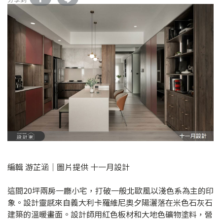
編輯 游芷涵｜圖片提供 十一月設計
這間20坪兩房一廳小宅，打破一般北歐風以淺色系為主的印
象。設計靈感來自義大利卡羅維尼奧夕陽灑落在米色石灰石
建築的溫暖畫面。設計師用紅色板材和大地色礦物塗料，營