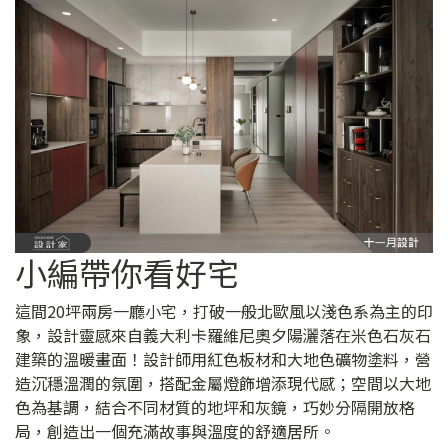
小編帶你看好宅
這間20坪兩房一廳小宅，打破一般北歐風以淺色系為主的印
象，設計靈感來自義大利卡羅維尼奧夕陽灑落在米色石灰石
建築的溫暖畫面！設計師用紅色板材和大地色礦物塗料，營
造沉穩溫潤的氛圍，搭配金屬燈飾增添現代感；空間以大地
色為基調，結合不同材質的地坪和灰鏡，巧妙分隔開放格
局，創造出一個充滿故事與溫度的舒適居所。