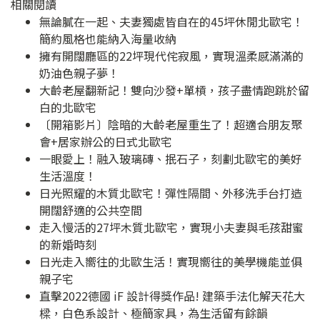
相關閱讀
無論膩在一起、夫妻獨處皆自在的45坪休閒北歐宅！
簡約風格也能納入海量收納
擁有開闊廳區的22坪現代侘寂風，實現溫柔感滿滿的
奶油色親子夢！
大齡老屋翻新記！雙向沙發+單槓，孩子盡情跑跳於留
白的北歐宅
〔開箱影片〕陰暗的大齡老屋重生了！超適合朋友聚
會+居家辦公的日式北歐宅
一眼愛上！融入玻璃磚、抿石子，刻劃北歐宅的美好
生活溫度！
日光照耀的木質北歐宅！彈性隔間、外移洗手台打造
開闊舒適的公共空間
走入慢活的27坪木質北歐宅，實現小夫妻與毛孩甜蜜
的新婚時刻
日光走入嚮往的北歐生活！實現嚮往的美學機能並俱
親子宅
直擊2022德國 iF 設計得獎作品! 建築手法化解天花大
樑，白色系設計、極簡家具，為生活留有餘韻