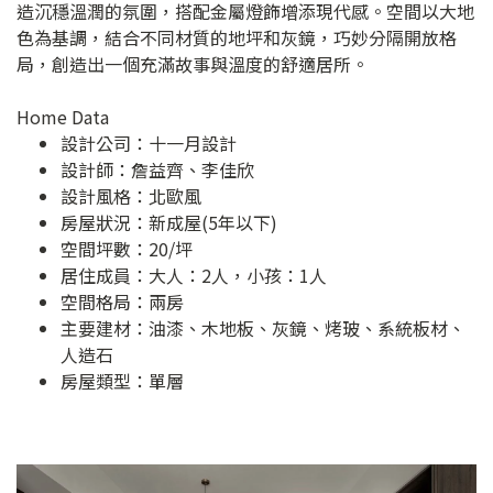
造沉穩溫潤的氛圍，搭配金屬燈飾增添現代感。空間以大地
色為基調，結合不同材質的地坪和灰鏡，巧妙分隔開放格
局，創造出一個充滿故事與溫度的舒適居所。
Home Data
設計公司：
十一月設計
設計師：詹益齊、李佳欣
設計風格：北歐風
房屋狀況：新成屋(5年以下)
空間坪數：20/坪
居住成員：大人：2人，小孩：1人
空間格局：兩房
主要建材：油漆、木地板、灰鏡、烤玻、系統板材、
人造石
房屋類型：單層