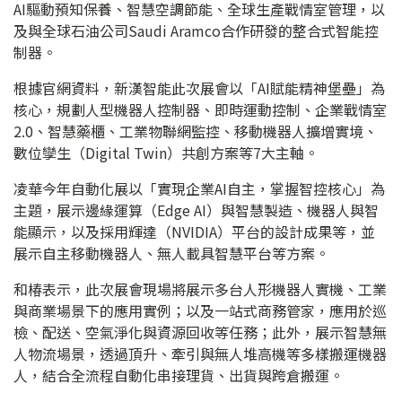
AI驅動預知保養、智慧空調節能、全球生產戰情室管理，以
及與全球石油公司Saudi Aramco合作研發的整合式智能控
制器。
根據官網資料，新漢智能此次展會以「AI賦能精神堡壘」為
核心，規劃人型機器人控制器、即時運動控制、企業戰情室
2.0、智慧藥櫃、工業物聯網監控、移動機器人擴增實境、
數位孿生（Digital Twin）共創方案等7大主軸。
凌華今年自動化展以「實現企業AI自主，掌握智控核心」為
主題，展示邊緣運算（Edge AI）與智慧製造、機器人與智
能顯示，以及採用輝達（NVIDIA）平台的設計成果等，並
展示自主移動機器人、無人載具智慧平台等方案。
和椿表示，此次展會現場將展示多台人形機器人實機、工業
與商業場景下的應用實例；以及一站式商務管家，應用於巡
檢、配送、空氣淨化與資源回收等任務；此外，展示智慧無
人物流場景，透過頂升、牽引與無人堆高機等多樣搬運機器
人，結合全流程自動化串接理貨、出貨與跨倉搬運。