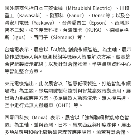
國外廠商包括日本三菱電機（Mitsubishi Electric）、川崎
重工（Kawasaki）、發那科（Fanuc）、Denso等；以及台
灣安川電機（Yaskawa）、台灣愛普生（Epson）、台灣那
智不二越、松下產業科技、台灣庫卡（KUKA）、德國易格
斯（igus）、西門子（Siemens）等。
台達電表示，展會以「AI賦能 創變永續智造」為主軸，展示
協作型機器人與AI感測模組等機器人智能解決方案、虛實整
合智能製造示範線；以及針對倉儲物流、半導體與資料中心
等智能整合方案。
東元電機指出，此次展會以「智慧低碳製造，打造智能永續
場域」為主題，聚焦關鍵製程控制與智慧高效傳動應用，展
出動力系統應用方案、多足機器人動態演示、無人機馬達、
空中走行式無人搬運車（OHT）等。
四零四科技（Moxa）表示，展會以「強韌聯網 賦能綠色智
造」為主軸，並與台灣、日本、馬來西亞與印度夥伴，展出
多項AI應用和強化廠房碳管理等應用場景，涵蓋智慧倉儲、