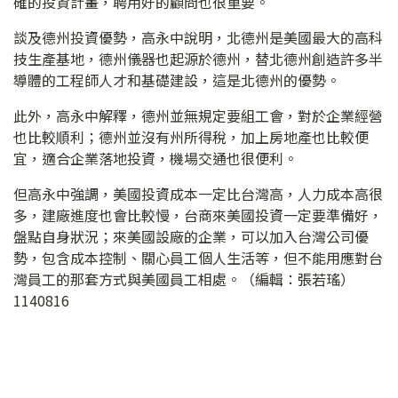
確的投資計畫，聘用好的顧問也很重要。
談及德州投資優勢，高永中說明，北德州是美國最大的高科
技生產基地，德州儀器也起源於德州，替北德州創造許多半
導體的工程師人才和基礎建設，這是北德州的優勢。
此外，高永中解釋，德州並無規定要組工會，對於企業經營
也比較順利；德州並沒有州所得稅，加上房地產也比較便
宜，適合企業落地投資，機場交通也很便利。
但高永中強調，美國投資成本一定比台灣高，人力成本高很
多，建廠進度也會比較慢，台商來美國投資一定要準備好，
盤點自身狀況；來美國設廠的企業，可以加入台灣公司優
勢，包含成本控制、關心員工個人生活等，但不能用應對台
灣員工的那套方式與美國員工相處。（編輯：張若瑤）
1140816