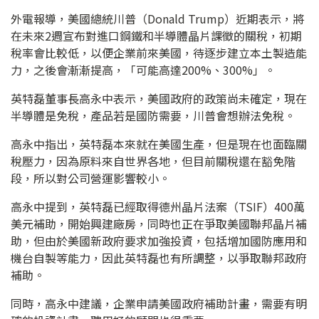
外電報導，美國總統川普（Donald Trump）近期表示，將
在未來2週宣布對進口鋼鐵和半導體晶片課徵的關稅，初期
稅率會比較低，以便企業前來美國，待逐步建立本土製造能
力，之後會漸漸提高，「可能高達200%、300%」。
英特磊董事長高永中表示，美國政府的政策尚未確定，現在
半導體是免稅，產品若是國防需要，川普會想辦法免稅。
高永中指出，英特磊本來就在美國生產，但是現在也面臨關
稅壓力，因為原料來自世界各地，但目前關稅還在豁免階
段，所以對公司營運影響較小。
高永中提到，英特磊已經取得德州晶片法案（TSIF）400萬
美元補助，開始興建廠房，同時也正在爭取美國聯邦晶片補
助，但由於美國新政府要求加強投資，包括增加國防應用和
機台自製等能力，因此英特磊也有所調整，以爭取聯邦政府
補助。
同時，高永中建議，企業申請美國政府補助計畫，需要有明