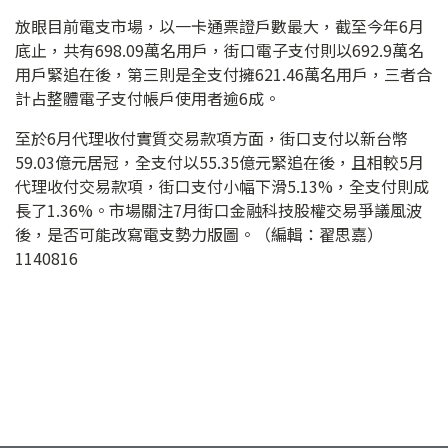
放眼目前電支市場，以一卡通票證戶數最大，截至今年6月
底止，共有698.09萬名用戶，街口電子支付則以692.9萬名
用戶緊追在後，第三則是全支付擁621.46萬名用戶，三者合
計占整體電子支付帳戶使用者逾6成。
至於6月代理收付實質交易款項方面，街口支付以新台幣
59.03億元居冠，全支付以55.35億元緊追在後，且相較5月
代理收付交易款項，街口支付小幅下滑5.13%，全支付則成
長了1.36%。市場關注7月街口金融科技股權交易爭議風波
後，是否可能改寫電支勢力版圖。（編輯：翟思嘉）
1140816