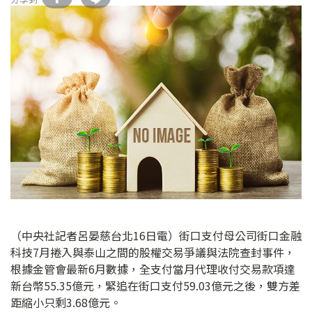
（中央社記者呂晏慈台北16日電）街口支付母公司街口金融
科技7月捲入與泰山之間的股權交易爭議與法院查封事件，
根據金管會最新6月數據，全支付當月代理收付交易款項達
新台幣55.35億元，緊追在街口支付59.03億元之後，雙方差
距縮小只剩3.68億元。