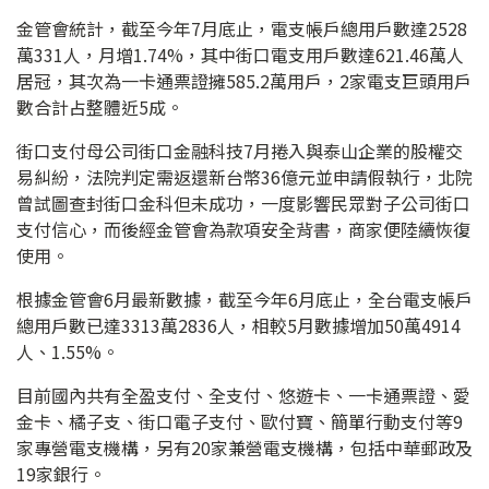
金管會統計，截至今年7月底止，電支帳戶總用戶數達2528
萬331人，月增1.74%，其中街口電支用戶數達621.46萬人
居冠，其次為一卡通票證擁585.2萬用戶，2家電支巨頭用戶
數合計占整體近5成。
街口支付母公司街口金融科技7月捲入與泰山企業的股權交
易糾紛，法院判定需返還新台幣36億元並申請假執行，北院
曾試圖查封街口金科但未成功，一度影響民眾對子公司街口
支付信心，而後經金管會為款項安全背書，商家便陸續恢復
使用。
根據金管會6月最新數據，截至今年6月底止，全台電支帳戶
總用戶數已達3313萬2836人，相較5月數據增加50萬4914
人、1.55%。
目前國內共有全盈支付、全支付、悠遊卡、一卡通票證、愛
金卡、橘子支、街口電子支付、歐付寶、簡單行動支付等9
家專營電支機構，另有20家兼營電支機構，包括中華郵政及
19家銀行。