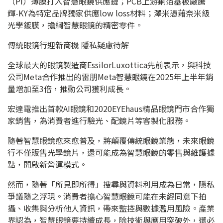
（PI）薄膜打入智慧眼鏡供應鏈；PCB上游銅箔基板廠騰
輝-KY為特定品牌獨家供應low loss材料；澤米憑藉奈米級
光學鍍膜，擔綱智慧眼鏡的精密零件。
傳統眼鏡行迎新商機 隱私疑慮待解
全球最大的眼鏡製造商EssilorLuxottica先前表示，與科技
公司Meta合作推出的雷朋Meta智慧眼鏡在2025年上半年銷
量增加至3倍，推動公司獲利成長。
宏達電推出首款AI眼鏡和2020EYEhaus精品眼鏡門市合作獨
家銷售，為消費者進行驗光、配鏡片等客製化服務。
隨著智慧眼鏡愈來愈普及，將顛覆傳統眼鏡業態，未來眼鏡
行不僅販售光學鏡片，還可能成為智慧眼鏡的零售與維護據
點，開啟新營運模式。
然而，隨著「所見即所得」搜尋與資料利用成為日常，隱私
爭議隨之浮現。消費者擔心智慧眼鏡可能在未經同意下拍
攝、收集與分析他人資訊，帶來監控與數據濫用風險。產業
界認為，智慧眼鏡要持續成長，除技術與應用突破外，還必