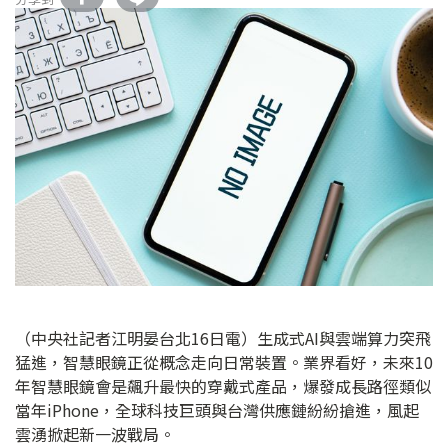
（中央社記者江明晏台北16日電）生成式AI與雲端算力突飛
猛進，智慧眼鏡正從概念走向日常裝置。業界看好，未來10
年智慧眼鏡會是飆升最快的穿戴式產品，爆發成長路徑類似
當年iPhone，全球科技巨頭與台灣供應鏈紛紛搶進，風起
雲湧掀起新一波戰局。