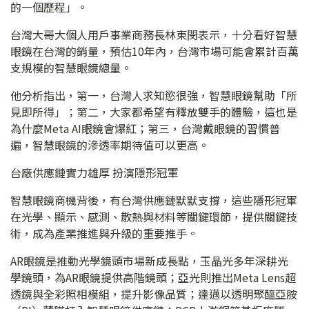
的一個歷程」。
台灣大哥大個人用戶事業商務長林東閔表示，十分看好智慧
眼鏡在台灣的銷量，預估10年內，台灣市場可能會累計百萬
支規模的智慧眼鏡總量。
他分析指出，第一，台灣人求知慾很強，智慧眼鏡幫助「所
見即所得」；第二，大家都希望有釋放雙手的體驗，這也是
為什麼Meta AI眼鏡會爆紅；第三，台灣戴眼鏡的習慣普
遍，智慧眼鏡的滲透率期待值可以更高。
台廠供應鏈實力雄厚 扮演隱形冠軍
智慧眼鏡商機背後，有台灣供應鏈默默支撐，這些隱形冠軍
在光學、顯示、感測、散熱與材料等關鍵環節，提供關鍵技
術，成為產業推進與升級的重要推手。
AR眼鏡是推動光學鏡頭市場新成長點，玉晶光多年深耕光
學鏡頭，為AR眼鏡提供高階鏡頭；亞光則推出Meta Lens超
透鏡與全彩照相模組，提升影像品質；達邁以透明聚醯亞胺