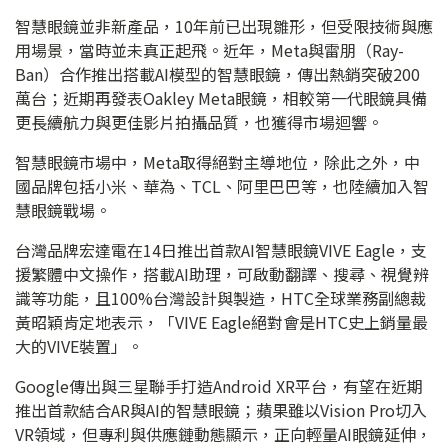
智慧眼鏡並非新產品，10年前已出現雛形，但受限技術與應
用場景，當時並未真正起飛。近年，Meta與雷朋（Ray-
Ban）合作推出搭載AI模型的智慧眼鏡，傳出熱銷突破200
萬台；近期再發表Oakley Meta眼鏡，相較第一代眼鏡具備
更長續航力與更佳影片拍攝品質，也獲得市場迴響。
智慧眼鏡市場中，Meta取得絕對主導地位，除此之外，中
國品牌包括小米、華為、TCL、阿里巴巴等，也陸續加入智
慧眼鏡戰場。
台灣品牌宏達電在14日推出首款AI智慧眼鏡VIVE Eagle，支
援繁體中文操作，搭載AI助理，可啟動翻譯、搜尋、視覺辨
識等功能，且100%台灣設計與製造，HTC全球業務副總裁
黃昭穎肯定地表示，「VIVE Eagle絕對會是HTC史上銷量最
大的VIVE裝置」。
Google傳出與三星聯手打造Android XR平台，有望在近期
推出首款結合AR與AI的智慧眼鏡；蘋果雖以Vision Pro切入
VR領域，但專利與供應鏈動態顯示，正向輕量AI眼鏡延伸，