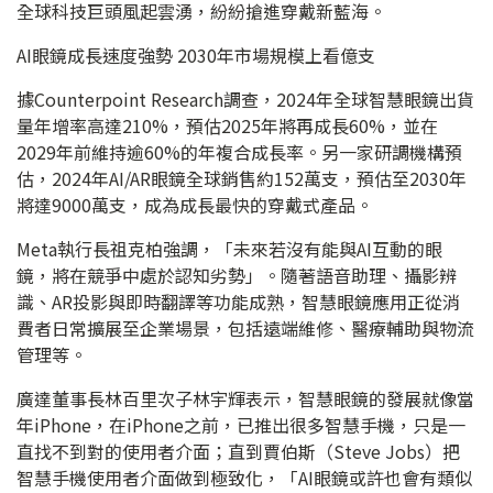
全球科技巨頭風起雲湧，紛紛搶進穿戴新藍海。
AI眼鏡成長速度強勢 2030年市場規模上看億支
據Counterpoint Research調查，2024年全球智慧眼鏡出貨
量年增率高達210%，預估2025年將再成長60%，並在
2029年前維持逾60%的年複合成長率。另一家研調機構預
估，2024年AI/AR眼鏡全球銷售約152萬支，預估至2030年
將達9000萬支，成為成長最快的穿戴式產品。
Meta執行長祖克柏強調，「未來若沒有能與AI互動的眼
鏡，將在競爭中處於認知劣勢」。隨著語音助理、攝影辨
識、AR投影與即時翻譯等功能成熟，智慧眼鏡應用正從消
費者日常擴展至企業場景，包括遠端維修、醫療輔助與物流
管理等。
廣達董事長林百里次子林宇輝表示，智慧眼鏡的發展就像當
年iPhone，在iPhone之前，已推出很多智慧手機，只是一
直找不到對的使用者介面；直到賈伯斯（Steve Jobs）把
智慧手機使用者介面做到極致化，「AI眼鏡或許也會有類似