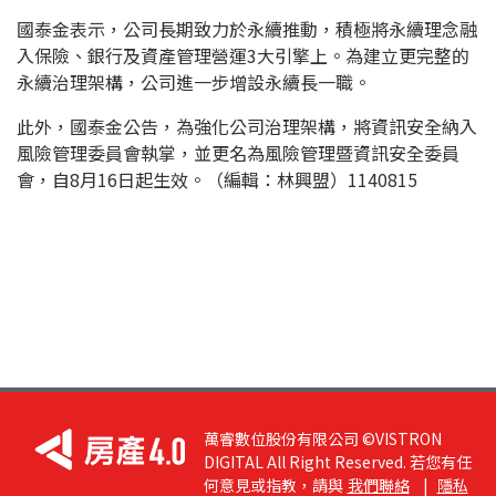
國泰金表示，公司長期致力於永續推動，積極將永續理念融
入保險、銀行及資產管理營運3大引擎上。為建立更完整的
永續治理架構，公司進一步增設永續長一職。
此外，國泰金公告，為強化公司治理架構，將資訊安全納入
風險管理委員會執掌，並更名為風險管理暨資訊安全委員
會，自8月16日起生效。（編輯：林興盟）1140815
萬睿數位股份有限公司 ©VISTRON
DIGITAL All Right Reserved. 若您有任
何意見或指教，請與
我們聯絡
|
隱私