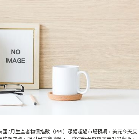
美國7月生產者物價指數（PPI）漲幅超過市場預期，美元今天反
0元整數關卡，吸引出口商拋匯，一度使新台幣匯率走升又翻貶，