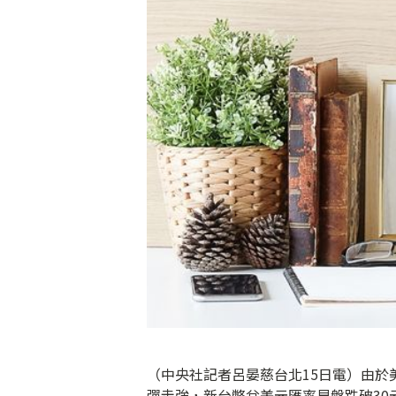
（中央社記者呂晏慈台北15日電）由於
彈走強，新台幣兌美元匯率早盤跌破3