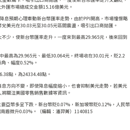
太外匯市場總成交金額15.16億美元。
降息預期心理牽動新台幣匯率走勢，由於PPI開高，市場憧憬略
美元在30.03元至30.05元區間震盪，吸引出口商拋匯。
不少，使新台幣匯率走升，一度來到最高29.965元，後來回到
高為29.965元、最低30.064元，終場收在30.01元，貶2.2
角、幅度0.52%。
8點，為24334.48點。
降息方向不變，即使降息幅度縮小，也會抑制美元走勢，若美元
人將關注美國零售銷售數據等資訊。
要亞幣多呈下跌，新台幣貶0.07%，新加坡幣貶0.12%，人民幣
南盾微升0.03%。（編輯：潘羿菁）1140815