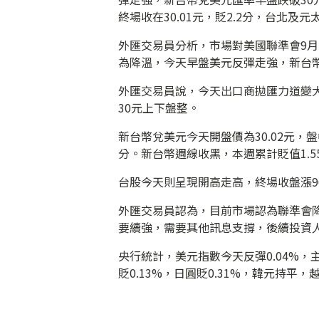
終場收在30.01元，貶2.2分，台北及元
外匯交易員分析，市場對美國聯準會9月
為降溫，今天早盤美元反彈走強，新台幣兌
外匯交易員說，今天出口商拋匯力道變大
30元上下盤整。
新台幣兌美元今天開盤價為30.02元，盤中最
分。新台幣週線收黑，本週累計貶值1.55
台股今天則呈現開高走高，終場收盤漲96.3
外匯交易員認為，目前市場認為聯準會
要續強，需要其他訊息支撐，後續投資
央行統計，美元指數今天反彈0.04%，主
貶0.13%，日圓貶0.31%，韓元持平，越