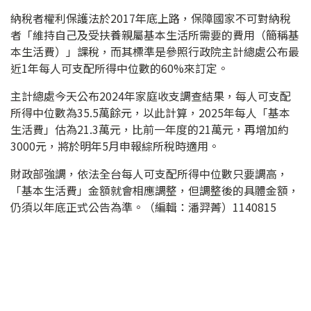
納稅者權利保護法於2017年底上路，保障國家不可對納稅
者「維持自己及受扶養親屬基本生活所需要的費用（簡稱基
本生活費）」課稅，而其標準是參照行政院主計總處公布最
近1年每人可支配所得中位數的60%來訂定。
主計總處今天公布2024年家庭收支調查結果，每人可支配
所得中位數為35.5萬餘元，以此計算，2025年每人「基本
生活費」估為21.3萬元，比前一年度的21萬元，再增加約
3000元，將於明年5月申報綜所稅時適用。
財政部強調，依法全台每人可支配所得中位數只要調高，
「基本生活費」金額就會相應調整，但調整後的具體金額，
仍須以年底正式公告為準。（編輯：潘羿菁）1140815