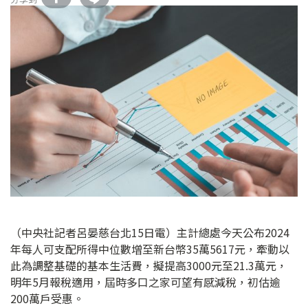
（中央社記者呂晏慈台北15日電）主計總處今天公布2024
年每人可支配所得中位數增至新台幣35萬5617元，牽動以
此為調整基礎的基本生活費，擬提高3000元至21.3萬元，
明年5月報稅適用，屆時多口之家可望有感減稅，初估逾
200萬戶受惠。