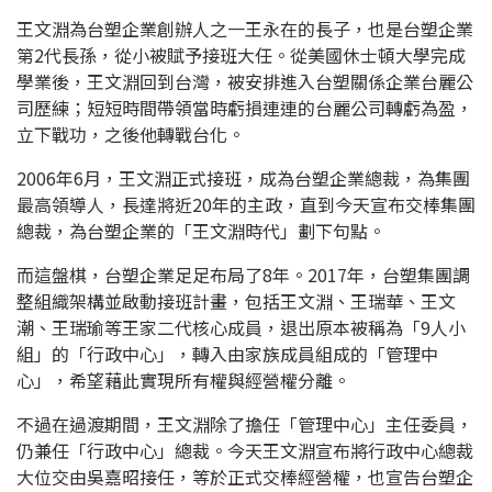
王文淵為台塑企業創辦人之一王永在的長子，也是台塑企業
第2代長孫，從小被賦予接班大任。從美國休士頓大學完成
學業後，王文淵回到台灣，被安排進入台塑關係企業台麗公
司歷練；短短時間帶領當時虧損連連的台麗公司轉虧為盈，
立下戰功，之後他轉戰台化。
2006年6月，王文淵正式接班，成為台塑企業總裁，為集團
最高領導人，長達將近20年的主政，直到今天宣布交棒集團
總裁，為台塑企業的「王文淵時代」劃下句點。
而這盤棋，台塑企業足足布局了8年。2017年，台塑集團調
整組織架構並啟動接班計畫，包括王文淵、王瑞華、王文
潮、王瑞瑜等王家二代核心成員，退出原本被稱為「9人小
組」的「行政中心」，轉入由家族成員組成的「管理中
心」，希望藉此實現所有權與經營權分離。
不過在過渡期間，王文淵除了擔任「管理中心」主任委員，
仍兼任「行政中心」總裁。今天王文淵宣布將行政中心總裁
大位交由吳嘉昭接任，等於正式交棒經營權，也宣告台塑企