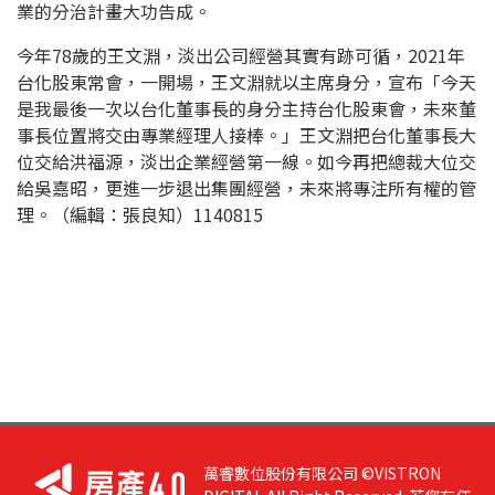
業的分治計畫大功告成。
今年78歲的王文淵，淡出公司經營其實有跡可循，2021年
台化股東常會，一開場，王文淵就以主席身分，宣布「今天
是我最後一次以台化董事長的身分主持台化股東會，未來董
事長位置將交由專業經理人接棒。」王文淵把台化董事長大
位交給洪福源，淡出企業經營第一線。如今再把總裁大位交
給吳嘉昭，更進一步退出集團經營，未來將專注所有權的管
理。（編輯：張良知）1140815
萬睿數位股份有限公司 ©VISTRON