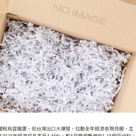
管關稅烏雲籠罩，但台灣出口大爆發，拉動全年經濟表現亮眼，主
25年經濟成長率至4.45%，較5月預測數增加1.35個百分點，