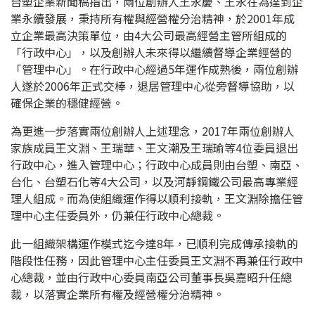
台塑企業新聞稿指出，兩位創辦人王永慶、王永在為達到企
業永續發展，秉持所有權與經營權分治精神，於2001年成
立企業最高決策單位，由4大公司最高經營主管所組成的
「行政中心」，以及創辦人未來得以繼續督導企業經營的
「管理中心」。在行政中心經過5年運作成熟後，兩位創辦
人遂於2006年正式交棒，退居管理中心從旁督導協助，以
確保企業的穩健經營。
為更進一步落實兩位創辦人上述理念，2017年兩位創辦人
家族成員王文淵、王瑞華、王文潮及王瑞瑜等4位委員退出
行政中心，進入管理中心；行政中心成員則由台塑、南亞、
台化、台塑石化等4大公司，以及河靜鋼鐵公司最高專業經
理人組成。而為使組織運作得以順利接軌，王文淵除擔任管
理中心主任委員外，仍兼任行政中心總裁。
此一組織架構運作模式迄今達8年，已順利完成傳承接軌的
階段性任務，因此管理中心主任委員王文淵不再兼任行政中
心總裁，並由行政中心委員南亞公司董事長吳嘉昭升任總
裁，以落實企業所有權及經營權分治精神。