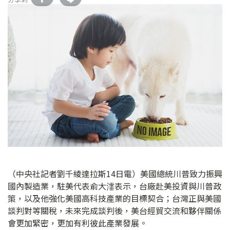
（中央社記者劉千綾達拉斯14日電）美國總統川普致力振興
國內製造業，駐美代表俞大㵢表示，台廠赴美投資與川普政
策，以及他強化美國高科技產業的目標契合；台灣正與美國
談判對等關稅，未來完成談判後，美台經貿交流和夥伴關係
會更加緊密，更加有利彼此產業發展。