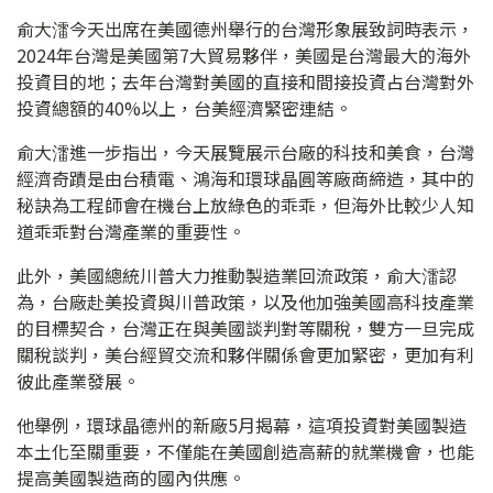
俞大㵢今天出席在美國德州舉行的台灣形象展致詞時表示，
2024年台灣是美國第7大貿易夥伴，美國是台灣最大的海外
投資目的地；去年台灣對美國的直接和間接投資占台灣對外
投資總額的40%以上，台美經濟緊密連結。
俞大㵢進一步指出，今天展覽展示台廠的科技和美食，台灣
經濟奇蹟是由台積電、鴻海和環球晶圓等廠商締造，其中的
秘訣為工程師會在機台上放綠色的乖乖，但海外比較少人知
道乖乖對台灣產業的重要性。
此外，美國總統川普大力推動製造業回流政策，俞大㵢認
為，台廠赴美投資與川普政策，以及他加強美國高科技產業
的目標契合，台灣正在與美國談判對等關稅，雙方一旦完成
關稅談判，美台經貿交流和夥伴關係會更加緊密，更加有利
彼此產業發展。
他舉例，環球晶德州的新廠5月揭幕，這項投資對美國製造
本土化至關重要，不僅能在美國創造高薪的就業機會，也能
提高美國製造商的國內供應。