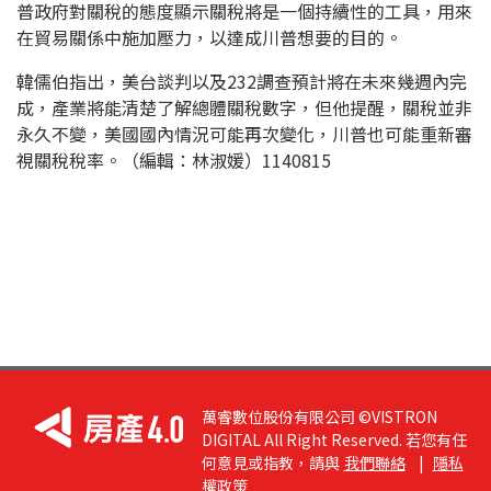
普政府對關稅的態度顯示關稅將是一個持續性的工具，用來
在貿易關係中施加壓力，以達成川普想要的目的。
韓儒伯指出，美台談判以及232調查預計將在未來幾週內完
成，產業將能清楚了解總體關稅數字，但他提醒，關稅並非
永久不變，美國國內情況可能再次變化，川普也可能重新審
視關稅稅率。（編輯：林淑媛）1140815
萬睿數位股份有限公司 ©VISTRON
DIGITAL All Right Reserved. 若您有任
何意見或指教，請與
我們聯絡
|
隱私
權政策