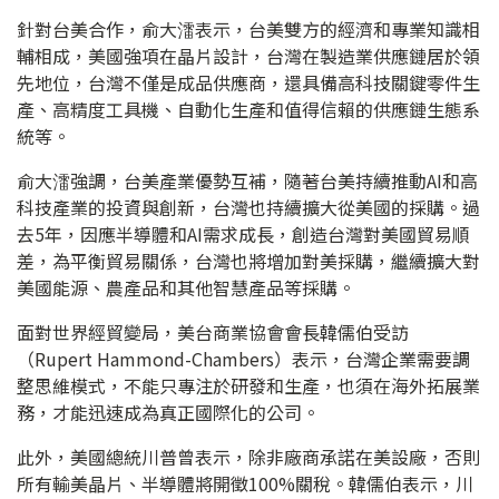
針對台美合作，俞大㵢表示，台美雙方的經濟和專業知識相
輔相成，美國強項在晶片設計，台灣在製造業供應鏈居於領
先地位，台灣不僅是成品供應商，還具備高科技關鍵零件生
產、高精度工具機、自動化生產和值得信賴的供應鏈生態系
統等。
俞大㵢強調，台美產業優勢互補，隨著台美持續推動AI和高
科技產業的投資與創新，台灣也持續擴大從美國的採購。過
去5年，因應半導體和AI需求成長，創造台灣對美國貿易順
差，為平衡貿易關係，台灣也將增加對美採購，繼續擴大對
美國能源、農產品和其他智慧產品等採購。
面對世界經貿變局，美台商業協會會長韓儒伯受訪
（Rupert Hammond-Chambers）表示，台灣企業需要調
整思維模式，不能只專注於研發和生產，也須在海外拓展業
務，才能迅速成為真正國際化的公司。
此外，美國總統川普曾表示，除非廠商承諾在美設廠，否則
所有輸美晶片、半導體將開徵100%關稅。韓儒伯表示，川