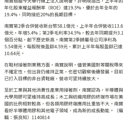
南寶樹脂今天舉行線上法人說明會，許明現指出，上半年的
年化股東權益報酬率（ROE）達19.5%，優於去年全年的
19.4%，同時接近20%的長期目標。
南寶第2季合併營收新台幣58.1億元，上半年合併營收113.6
億元，年增5.4%；第2季毛利率34.5%，較去年同期提升3.1
個百分點，創下歷史新高。南寶第2季歸屬母公司淨利為
5.54億元，每股稅後盈餘4.59元，累計上半年每股盈餘已達
10.64元。
在鞋材接著劑業務方面，南寶說明，儘管美國對等關稅帶來
不確定性，但出貨仍維持正常，也密切觀察後續發展。目前
已打入目標的非台資鞋廠，營收可望持續放大。
至於工業與其他消費性產業用接著劑，南寶認為，半導體與
光學用膠可望維持高成長；木工與紡織用膠的終端市場在美
國的比例相對較高，但各類用膠終端應用比重皆不大。南寶
看好半導體用膠和其他電子領域，成為新的成長動能。（編
輯：張良知）1140814