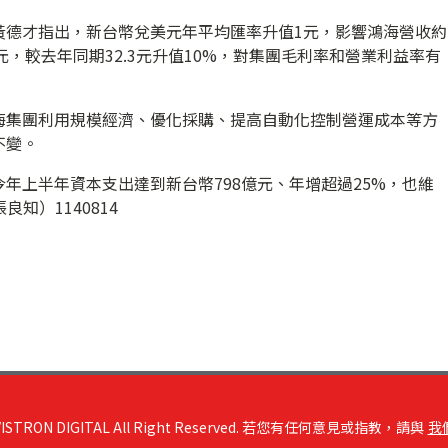
黃德才指出，新台幣兌美元年平均匯率升值1元，影響鴻海營收約
元，較去年同期32.3元升值10%，對集團毛利率和營業利益率有
海集團利用規模經濟、優化採購、提高自動化控制營運成本等方
不變。
年上半年資本支出達到新台幣798億元、年增超過25%，也維
知）1140814
RON DIGITAL All Right Reserved. 若您有任何意見或指教，請與
我