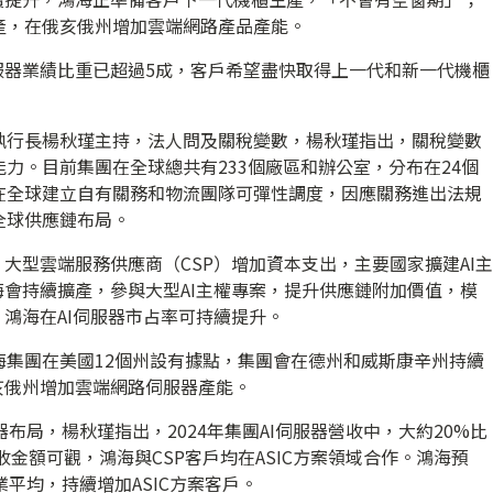
產，在俄亥俄州增加雲端網路產品產能。
服器業績比重已超過5成，客戶希望盡快取得上一代和新一代機櫃
執行長楊秋瑾主持，法人問及關稅變數，楊秋瑾指出，關稅變數
力。目前集團在全球總共有233個廠區和辦公室，分布在24個
在全球建立自有關務和物流團隊可彈性調度，因應關務進出法規
全球供應鏈布局。
，大型雲端服務供應商（CSP）增加資本支出，主要國家擴建AI主
海會持續擴產，參與大型AI主權專案，提升供應鏈附加價值，模
，鴻海在AI伺服器市占率可持續提升。
海集團在美國12個州設有據點，集團會在德州和威斯康辛州持續
亥俄州增加雲端網路伺服器產能。
器布局，楊秋瑾指出，2024年集團AI伺服器營收中，大約20%比
營收金額可觀，鴻海與CSP客戶均在ASIC方案領域合作。鴻海預
業平均，持續增加ASIC方案客戶。