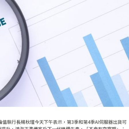
輪值執行長楊秋瑾今天下午表示，第3季和第4季AI伺服器出貨可
續提升，鴻海正準備客戶下一代機櫃生產，「不會有空窗期」；