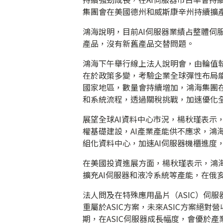
集團會在美國德州和威斯康辛州持續擴
鴻海說明，目前AI伺服器業績占整體伺
產品，沒有新舊產品交替問題。
鴻海下午舉行線上法人說明會，由輪值
在於政策多變，考驗企業全球彈性布局能
國家地區，數量會持續增加，鴻海集團
和系統流程，透過關稅挑戰，加速優化
展望全球AI資料中心市況，楊秋瑾表示
權基礎建設，AI產業產能供不應求，鴻
組化資料中心，加速AI伺服器機櫃進度
在美國投資進展方面，楊秋瑾表示，鴻
擴充AI伺服器和液冷系統等產能，在俄
法人問及在特殊應用晶片（ASIC）伺服
重屬於ASIC方案，未來ASIC方案絕對
期，在ASIC伺服器成長幅度，會優於產