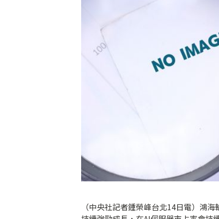
（中央社記者鍾榮峰台北14日電）鴻海
持續強勁成長，在AI伺服器市占率會持