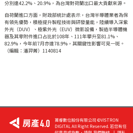
分別達42.2%、20.9%，為台灣對荷蘭出口最大貢獻來源。
自荷蘭進口方面，財政部統計處表示，台灣半導體業者為保
有領先優勢，積極提升製程技術與研發量能，陸續導入深紫
外光（DUV）、極紫外光（EUV）微影設備，製造半導體機
器及其零附件進口占比於108年、111年攀升至81.1%、
82.9%，今年前7月亦達78.9%，其關鍵性影響可見一斑。
（編輯：潘羿菁）1140814
萬睿數位股份有限公司 ©VISTRON
DIGITAL All Right Reserved. 若您有任
何意見或指教，請與
我們聯絡
|
隱私