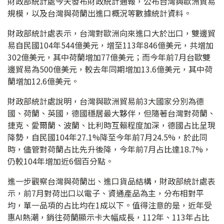
財政部統計處今天發布財政統計通報，公布台灣與歐洲貿易
規模，以及台灣與荷蘭出進口概況等數據統計資料。
財政部統計處表示，台灣對歐洲向來進口大於出口，雙邊貿
易自民國104年544億美元，增至113年846億美元，共增加
302億美元，其中荷蘭增加77億美元；而今年前7月台歐雙
邊貿易為500億美元，較去年同期增加13.6億美元，其中荷
蘭增加12.6億美元。
財政部統計處說明，台灣與歐洲貿易前3大國家分別為德
國、荷蘭、英國，德國穩居最大夥伴，但隨著台灣對荷蘭、
捷克、愛爾蘭、波蘭、比利時互賴程度加深，德國占比呈現
降勢，自民國104年27.1%降至今年前7月24.5%，於此同
時，儘管對荷蘭占比先升後降，今年前7月占比達18.7%，
仍較104年增加近6個百分點。
進一步觀察台灣與荷蘭出、進口貨品結構，財政部統計處表
示，前7月對荷出口以電子、資通產品為主，分布相對平
均，單一品項的占比均在1成以下。值得注意的是，近年受
惠AI熱潮，銷往荷蘭顯示卡大幅成長，112年、113年占比