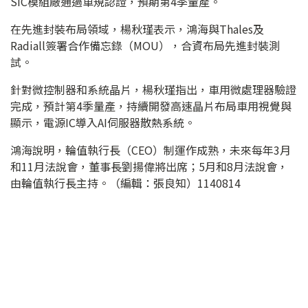
SiC模組廠通過車規認證，預期第4季量產。
在先進封裝布局領域，楊秋瑾表示，鴻海與Thales及
Radiall簽署合作備忘錄（MOU），合資布局先進封裝測
試。
針對微控制器和系統晶片，楊秋瑾指出，車用微處理器驗證
完成，預計第4季量產，持續開發高速晶片布局車用視覺與
顯示，電源IC導入AI伺服器散熱系統。
鴻海說明，輪值執行長（CEO）制運作成熟，未來每年3月
和11月法說會，董事長劉揚偉將出席；5月和8月法說會，
由輪值執行長主持。（編輯：張良知）1140814