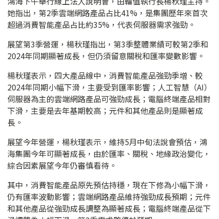
鴻海下午舉行線上法人說明會，由輪值執行長楊秋瑾主持。
她指出，第2季雲端網路產品占比41%，是集團歷年來首次
超過消費智能產品占比約35%，代表伺服器需求強勁。
展望第3季營運，楊秋瑾指出，第3季整體業績可較第2季和
2024年同期顯著成長，但仍須留意關稅和匯率變數影響。
楊秋瑾表示，四大產品線中，消費智能產品強勁季增、較
2024年同期小幅下滑，主要受到匯率影響；人工智慧（AI）
伺服器為主的雲端網路產品可強勁成長；電腦終端產品相對
下滑，主要是去年基期較高；元件和其他產品則是顯著成
長。
展望今年營運，楊秋瑾表示，維持5月中旬法說會預估，鴻
海集團今年可顯著成長，由於匯率、關稅、地緣政治變化，
綜合因素展望今年仍審慎看待。
其中，消費智能產品原先預估持穩，現在下修為小幅下滑，
仍有匯率波動影響；雲端網路產品維持強勁成長預期；元件
和其他產品從強勁成長調整為顯著成長；電腦終端產品從下