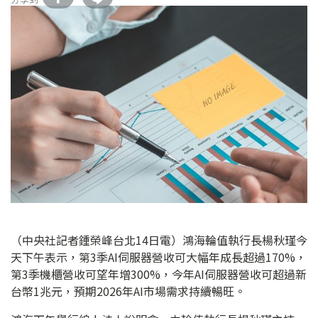
（中央社記者鍾榮峰台北14日電）鴻海輪值執行長楊秋瑾今
天下午表示，第3季AI伺服器營收可大幅年成長超過170%，
第3季機櫃營收可望年增300%，今年AI伺服器營收可超過新
台幣1兆元，預期2026年AI市場需求持續暢旺。