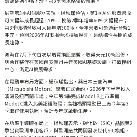
滑調整為小幅下滑，第3季需求略優於預期。
展望第3季AI伺服器表現，楊秋瑾預估，第3季AI伺服器營收
可大幅年成長超過170%，較第2季年增率60%大幅提升；
第3季機櫃營收可大幅年增300%，全年營收可超過新台幣1
兆元，預期2026年AI市場需求持續暢旺，是結構性長期的成
長趨勢。
鴻海在7月下旬首次以增資換股結盟，取得東元10%股份，
與合作夥伴在美國俄亥俄州共建美國AI基礎設施，打造模組
中心，滿足AI擴展需求。
在電動車布局方面，楊秋瑾指出，與日本三菱汽車
（Mitsubishi Motors）簽署正式合約，2026年下半年投入
澳洲及紐西蘭市場；今年第4季完成Model B上市準備，
Model C進入北美認證階段；高雄橋頭電動巴士廠今年第3
季取得使用執照，預計今年底啟動生產。
在功率半導體布局上，楊秋瑾表示，碳化矽（SiC）晶圓第2
季出貨歐洲車用客戶，與歐洲廠共同開發次世代SiC模組，