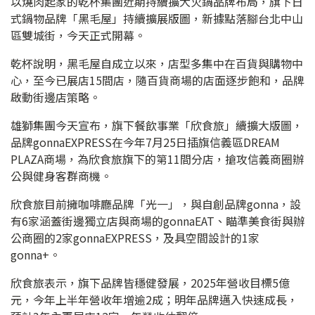
以燒肉起家的乾杯集團近期持續擴大火鍋品牌布局，旗下日
式鍋物品牌「黑毛屋」持續擴展版圖，新據點落腳台北中山
區雙城街，今天正式開幕。
乾杯說明，黑毛屋自成立以來，店型多集中在百貨與購物中
心，至今已展店15間店，隨百貨商場的店面逐步飽和，品牌
啟動街邊店策略。
雄獅集團今天宣布，旗下餐飲事業「欣食旅」續擴大版圖，
品牌gonnaEXPRESS在今年7月25日插旗信義區DREAM
PLAZA商場，為欣食旅旗下的第11間分店，搶攻信義商圈辦
公與健身客群商機。
欣食旅目前擁咖啡廳品牌「光一」，與自創品牌gonna，設
有6家涵蓋街邊獨立店與商場的gonnaEAT、瞄準美食街與辦
公商圈的2家gonnaEXPRESS，及具空間設計的1家
gonna+。
欣食旅表示，旗下品牌皆穩健發展，2025年營收目標5億
元，今年上半年營收年增逾2成；明年品牌邁入快速成長，