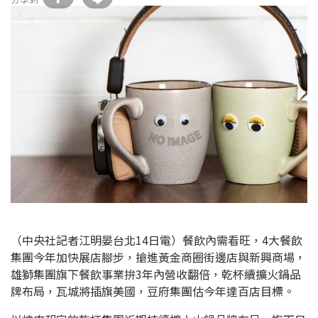
（中央社記者江明晏台北14日電）餐飲內需看旺，4大餐飲
集團今年加快展店腳步，搶進黃金商圈街邊店與新興商場，
雄獅集團旗下餐飲事業拚3年內營收翻倍，乾杯續擴火鍋品
牌布局，瓦城將插旗美國，豆府集團估今年達百店目標。