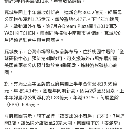
預計3年內再展店12家，年營收估翻倍。
瓦城集團上半年營收創新高，達新台幣30.52億元，歸屬母
公司稅後淨利1.75億元，每股盈餘4.47元。下半年加速展
店，啟動海外布局，除7月在Dream Plaza開出1010湘及
YABI KITCHEN，集團同時擴張中南部市場版圖，瓦城於8
月陸續進駐台中與台南商場。
瓦城表示，台灣市場聚焦多品牌布局，位於桃園中壢的「全
球研發中心」預計第4季啟用，可支援海外市場拓展所需，
美國首兩家分店預計將於第4季開啟，進駐洛杉磯核心商
圈。
旗下有涓豆腐等品牌的豆府集團上半年合併營收19.59億
元，年增14.14%，創歷年同期新高，因第2季匯兌因素，上
半年歸屬母公司淨利為1.83億元，年減9.31%，每股盈餘
（EPS）6.85元。
豆府集團表示，旗下品牌「韓姜熙的小廚房」已在6、7月連
開3店，該品牌分店數至20家大關，集團旗下的「姜滿堂」