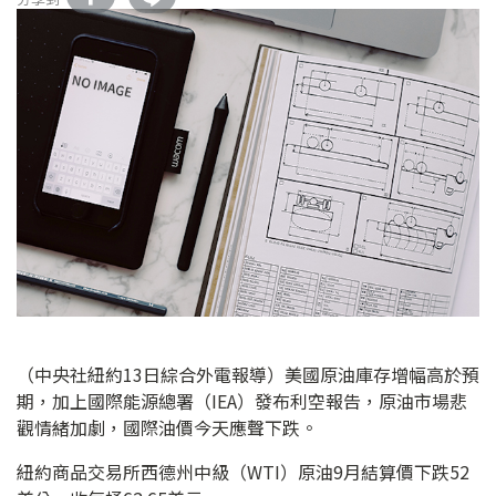
（中央社紐約13日綜合外電報導）美國原油庫存增幅高於預
期，加上國際能源總署（IEA）發布利空報告，原油市場悲
觀情緒加劇，國際油價今天應聲下跌。
紐約商品交易所西德州中級（WTI）原油9月結算價下跌52