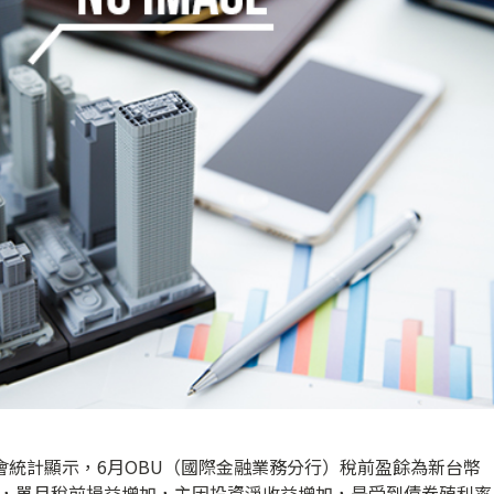
會統計顯示，6月OBU（國際金融業務分行）稅前盈餘為新台幣
表示，單月稅前損益增加，主因投資淨收益增加，是受到債券殖利率