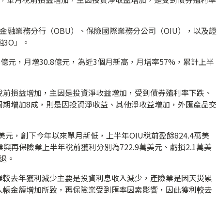
金融業務分行（OBU）、保險國際業務分公司（OIU），以及證
融3O」。
6億元，月增30.8億元，為近3個月新高，月增率57%，累計上半
。
稅前損益增加，主因是投資淨收益增加，受到債券殖利率下跌、
同期增加8成，則是因投資淨收益、其他淨收益增加，外匯產品交
萬美元，創下今年以來單月新低，上半年OIU稅前盈餘824.4萬美
與再保險業上半年稅前獲利分別為722.9萬美元、虧損2.1萬美
衰退。
業較去年獲利減少主要是投資利息收入減少，產險業是因天災累
入帳金額增加所致，再保險業受到匯率因素影響，因此獲利較去