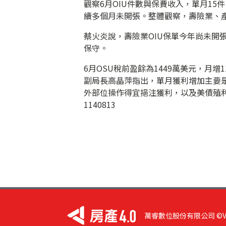
觀察6月OIU件數與保費收入，單月15
續多個月未開張。整體觀察，壽險業、
蔡火炎說，壽險業OIU保單今年尚未開
保守。
6月OSU稅前盈餘為1449萬美元，月增
副局長高晶萍指出，單月獲利增加主要
外部位操作得宜挹注獲利，以及美債殖
1140813
萬睿數位股份有限公司 ©VIST