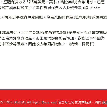
件、整體保費收入57.5萬美元，其中，壽險業6月保單掛零，已連
產險業與再保險業上半年件數與保費收入都較去年同期下滑。
張，可能是尋找客戶較困難，產險業跟再保險業對OIU經營也轉趨
1128萬美元，上半年OSU稅前盈餘為3499萬美元。金管會證期局
是因為海外期貨收益，加上股票評價利益增加，觀察上半年因海
利率下滑等因素，因此較去年同期增加。（編輯：楊蘭軒）
RON DIGITAL All Right Reserved. 若您有任何意見或指教，請與
我