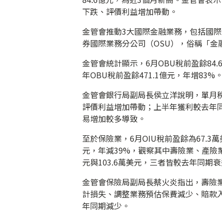
下跌、評價利益增加帶動。
金管會推動3大國際金融業務，包括國際
券國際業務分公司（OSU），俗稱「金
金管會統計顯示，6月OBU稅前盈餘84.
年OBU稅前盈餘471.1億元，年增83%
金管會銀行局副局長侯立洋說明，單月
評價利益增加帶動；上半年獲利較去年
易增加較多導致。
至於保險業，6月OIU稅前盈餘為67.3
元，年減39%，觀察其中壽險業、產險業
元與103.6萬美元，三者皆較去年同期
金管會保險局副局長蔡火炎指出，壽險
計損失、調整業務預估保費減少、賠款
年同期減少。